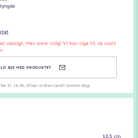
 tyngde
ktet
 udsolgt. Men bare rolig! Vi kan sige til, så snart
r.
LD ØJE MED PRODUKTET
u før kl. 14.00, bliver ordren sendt samme dag!
10.5 cm