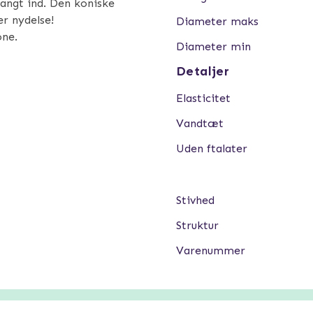
langt ind. Den koniske
r nydelse!
Diameter maks
one.
Diameter min
Detaljer
Elasticitet
Vandtæt
Uden ftalater
Stivhed
Struktur
Varenummer