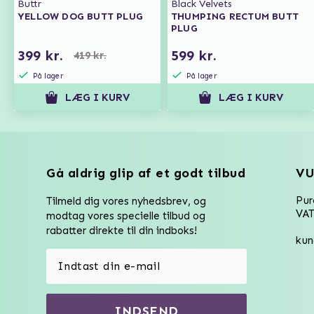
Buttr
Black Velvets
YELLOW DOG BUTT PLUG
THUMPING RECTUM BUTT
PLUG
399 kr.
599 kr.
419 kr.
På lager
På lager
LÆG I KURV
LÆG I KURV
Gå aldrig glip af et godt tilbud
VU
Pu
Tilmeld dig vores nyhedsbrev, og
VAT
modtag vores specielle tilbud og
rabatter direkte til din indboks!
kun
INDSEND