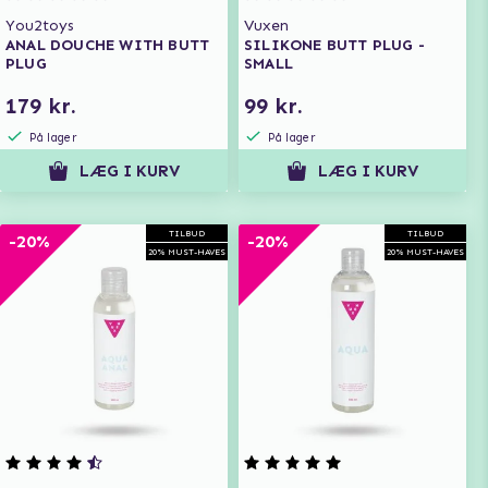
You2toys
Vuxen
ANAL DOUCHE WITH BUTT
SILIKONE BUTT PLUG -
PLUG
SMALL
179 kr.
99 kr.
På lager
På lager
LÆG I KURV
LÆG I KURV
TILBUD
TILBUD
-20%
-20%
20% MUST-HAVES
20% MUST-HAVES