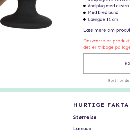
Analplug med ekstra
Med bred bund
Længde 11 cm
Læs mere om produ
Desværre er produktet
det er tilbage på lage
HO
Bestiller d
HURTIGE FAKTA
Størrelse
Længde