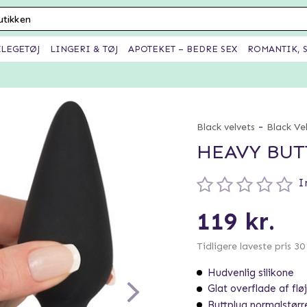
XLEGETØJ
LINGERI & TØJ
APOTEKET – BEDRE SEX
ROMANTIK, S
-
Black velvets
Black Ve
HEAVY BUT
I
119 kr.
Tidligere laveste pris 3
Hudvenlig silikone
Glat overflade af fløj
Buttplug normalstørr