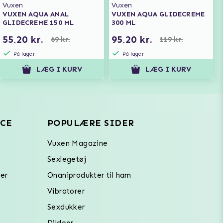
Vuxen
Vuxen
VUXEN AQUA ANAL
VUXEN AQUA GLIDECREME
GLIDECREME 150 ML
300 ML
55,20 kr.
95,20 kr.
69 kr.
119 kr.
På lager
På lager
LÆG I KURV
LÆG I KURV
CE
POPULÆRE SIDER
Vuxen Magazine
Sexlegetøj
er
Onaniprodukter til ham
Vibratorer
Sexdukker