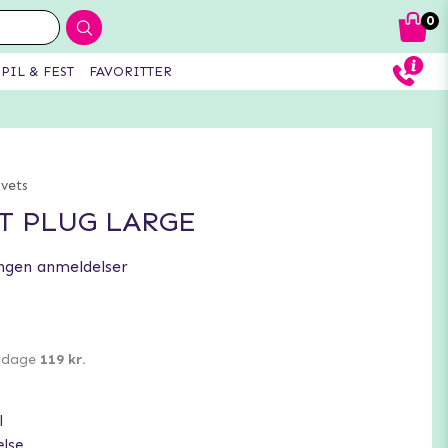
0
PIL & FEST
FAVORITTER
lvets
T PLUG LARGE
ngen anmeldelser
0 dage
119 kr.
l
else