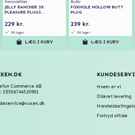
Nsnovelties
Buttr
JELLY RANCHER 3X
FOXHOLE HOLLOW BUTT
PLEASURE PLUGS
PLUG
TRAINING KIT
229 kr.
239 kr.
På lager
På lager
LÆG I KURV
LÆG I KURV
XEN.DK
KUNDESERVI
refun Commerce AB
Hvem er vi
: SE556744520901
Diskret levering
deservice@vuxen.dk
Handelsbetingels
Fortryd aftale