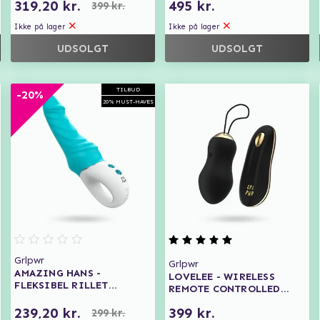
319,20 kr.
495 kr.
399 kr.
Ikke på lager
Ikke på lager
UDSOLGT
UDSOLGT
TILBUD
-20%
20% MUST-HAVES
Grlpwr
Grlpwr
AMAZING HANS -
LOVELEE - WIRELESS
FLEKSIBEL RILLET
REMOTE CONTROLLED
VIBRATOR
SILICONE EGG
239,20 kr.
399 kr.
299 kr.