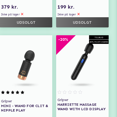
379 kr.
199 kr.
Ikke på lager
Ikke på lager
UDSOLGT
UDSOLGT
TILBUD
-20%
20% MUST-HAVES
Grlpwr
Grlpwr
HARRIETTE MASSAGE
MINI - WAND FOR CLIT &
WAND WITH LCD DISPLAY
NIPPLE PLAY