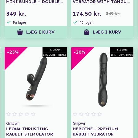
MINI BUNDLE – DOUBLE
VIBRATOR WITH TONGUE
THE TOYS, TRIPLE THE
LICKING MODE
FUN
349 kr.
174,50 kr.
349 kr.
På lager
På lager
LÆG I KURV
LÆG I KURV
TILBUD
TILBUD
-25%
-20%
25% VUXEN DEALS
20% MUST-HAVES
Grlpwr
Grlpwr
LEONA THRUSTING
HEROINE - PREMIUM
RABBIT STIMULATOR
RABBIT VIBRATOR