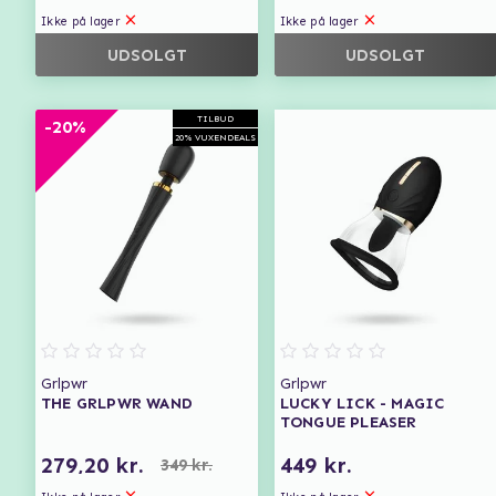
Ikke på lager
Ikke på lager
UDSOLGT
UDSOLGT
TILBUD
-20%
20% VUXENDEALS
Grlpwr
Grlpwr
THE GRLPWR WAND
LUCKY LICK - MAGIC
TONGUE PLEASER
279,20 kr.
449 kr.
349 kr.