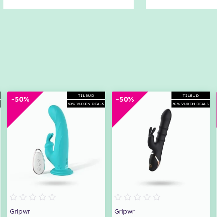
TILBUD
TILBUD
-50%
-50%
50% VUXEN DEALS
50% VUXEN DEALS
Grlpwr
Grlpwr