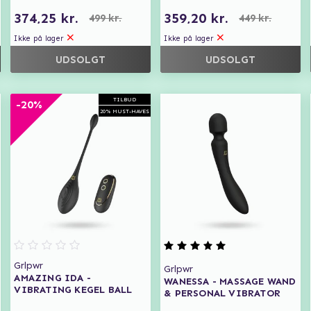
374,25 kr.
359,20 kr.
499 kr.
449 kr.
Ikke på lager
Ikke på lager
UDSOLGT
UDSOLGT
TILBUD
-20%
20% MUST-HAVES
Grlpwr
Grlpwr
AMAZING IDA -
WANESSA - MASSAGE WAND
VIBRATING KEGEL BALL
& PERSONAL VIBRATOR