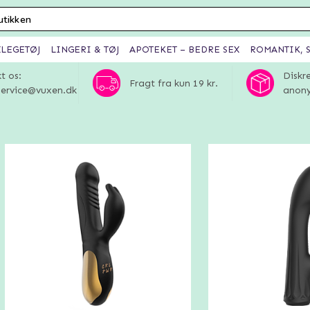
XLEGETØJ
LINGERI & TØJ
APOTEKET – BEDRE SEX
ROMANTIK, S
t os:
Diskr
Fragt fra kun 19 kr.
ervice@vuxen.dk
anony