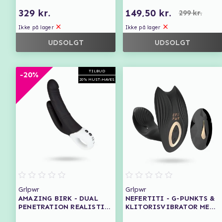
329 kr.
149,50 kr.
299 kr.
Ikke på lager
Ikke på lager
UDSOLGT
UDSOLGT
TILBUD
-20%
20% MUST-HAVES
Grlpwr
Grlpwr
AMAZING BIRK - DUAL
NEFERTITI - G-PUNKTS &
PENETRATION REALISTIC
KLITORISVIBRATOR MED
VIBRATOR
VARMEFUNKTION