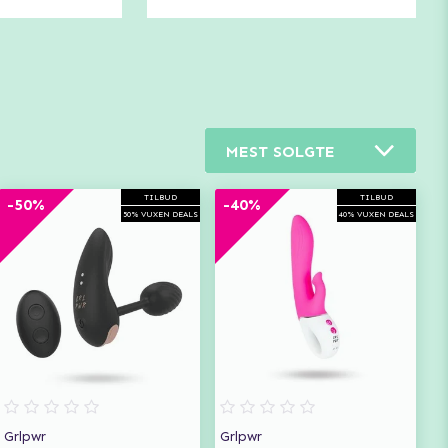
MEST SOLGTE
TILBUD
TILBUD
-50%
-40%
50% VUXEN DEALS
40% VUXEN DEALS
Grlpwr
Grlpwr