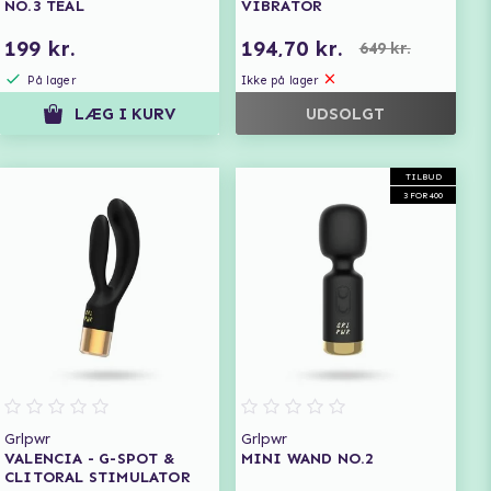
NO.3 TEAL
VIBRATOR
199 kr.
194,70 kr.
649 kr.
På lager
Ikke på lager
LÆG I KURV
UDSOLGT
TILBUD
3 FOR 400
Grlpwr
Grlpwr
VALENCIA - G-SPOT &
MINI WAND NO.2
CLITORAL STIMULATOR