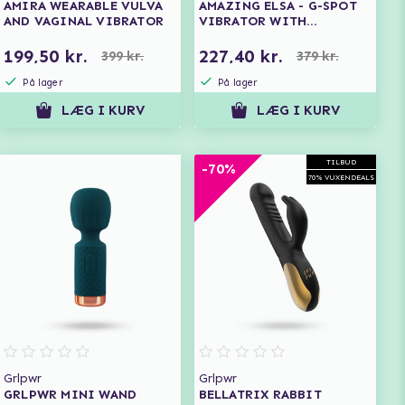
AMIRA WEARABLE VULVA
AMAZING ELSA - G-SPOT
AND VAGINAL VIBRATOR
VIBRATOR WITH
CLITORAL SUCTION
199,50 kr.
227,40 kr.
399 kr.
379 kr.
På lager
På lager
LÆG I KURV
LÆG I KURV
TILBUD
-70%
70% VUXENDEALS
Grlpwr
Grlpwr
GRLPWR MINI WAND
BELLATRIX RABBIT