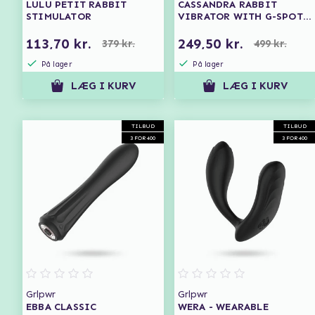
LULU PETIT RABBIT
CASSANDRA RABBIT
STIMULATOR
VIBRATOR WITH G-SPOT
FLAPPING
113,70 kr.
249,50 kr.
379 kr.
499 kr.
På lager
På lager
LÆG I KURV
LÆG I KURV
TILBUD
TILBUD
3 FOR 400
3 FOR 400
Grlpwr
Grlpwr
EBBA CLASSIC
WERA - WEARABLE