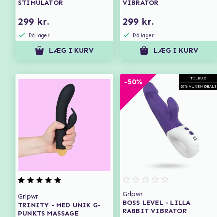
STIMULATOR
VIBRATOR
299 kr.
299 kr.
På lager
På lager
LÆG I KURV
LÆG I KURV
TILBUD
-50%
50% VUXEN DEALS
Grlpwr
Grlpwr
BOSS LEVEL - LILLA
TRINITY - MED UNIK G-
RABBIT VIBRATOR
PUNKTS MASSAGE