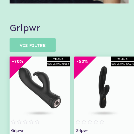
grlpwr
VIS FILTRE
TILBUD
TILBUD
-70%
-50%
70% VUXENDEALS
50% VUXEN DEALS
Grlpwr
Grlpwr