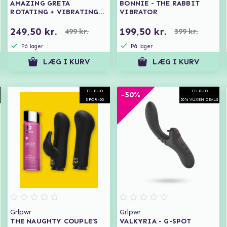
AMAZING GRETA
BONNIE - THE RABBIT
ROTATING + VIBRATING
VIBRATOR
DONG
249,50 kr.
199,50 kr.
499 kr.
399 kr.
På lager
På lager
LÆG I KURV
LÆG I KURV
TILBUD
TILBUD
-50%
3 FOR 400
50% VUXEN DEALS
Grlpwr
Grlpwr
THE NAUGHTY COUPLE’S
VALKYRIA - G-SPOT