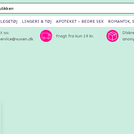
XLEGETØJ
LINGERI & TØJ
APOTEKET – BEDRE SEX
ROMANTIK, S
t os:
Diskr
Fragt fra kun 19 kr.
ervice@vuxen.dk
anony