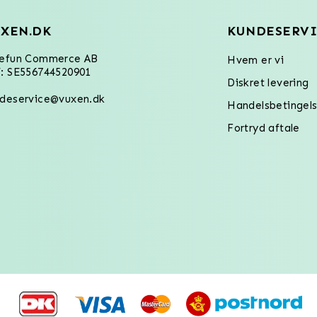
XEN.DK
KUNDESERVI
refun Commerce AB
Hvem er vi
: SE556744520901
Diskret levering
deservice@vuxen.dk
Handelsbetingels
Fortryd aftale