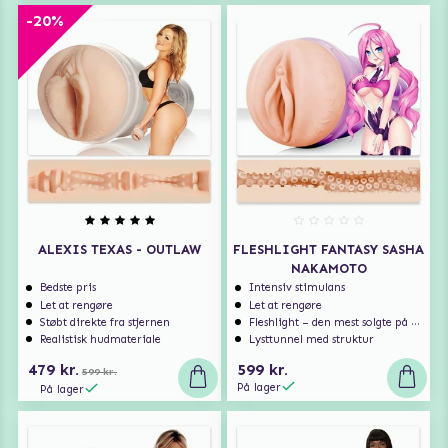
-20%
ALEXIS TEXAS - OUTLAW
FLESHLIGHT FANTASY SASHA
NAKAMOTO
Bedste pris
Intensiv stimulans
Let at rengøre
Let at rengøre
Støbt direkte fra stjernen
Fleshlight – den mest solgte på markedet
Realistisk hudmateriale
Lysttunnel med struktur
479 kr.
599 kr.
599 kr.
På lager
På lager