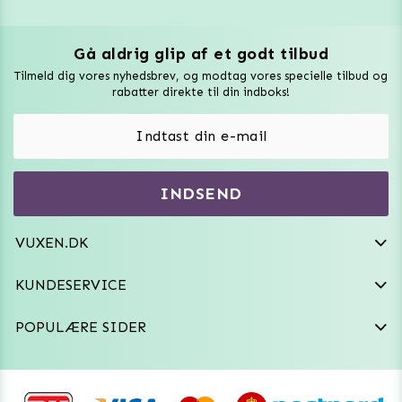
Gå aldrig glip af et godt tilbud
Vuxen Magazine
Tilmeld dig vores nyhedsbrev, og modtag vores specielle tilbud og
Sexlegetøj
rabatter direkte til din indboks!
Onaniprodukter til ham
Vibratorer
Hvem er vi
INDSEND
Sexdukker
Purefun Commerce AB
VAT: SE556744520901
Diskret levering
Dildoer
VUXEN.DK
kundeservice@vuxen.dk
Handelsbetingelser
Fleshlight
KUNDESERVICE
Fortryd aftale
GRL PWR
POPULÆRE SIDER
Frækt undertøj