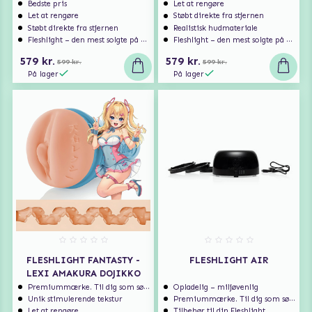
Bedste pris
Let at rengøre
Let at rengøre
Støbt direkte fra stjernen
Støbt direkte fra stjernen
Realistisk hudmateriale
Fleshlight – den mest solgte på markedet
Fleshlight – den mest solgte på markedet
579 kr.
579 kr.
599 kr.
599 kr.
På lager
På lager
FLESHLIGHT FANTASTY -
FLESHLIGHT AIR
LEXI AMAKURA DOJIKKO
Premiummærke. Til dig som søger ekstra høj kvalitet.
Opladelig – miljøvenlig
Unik stimulerende tekstur
Premiummærke. Til dig som søger ekstra høj kvalitet.
Let at rengøre
Tilbehør til din Fleshlight