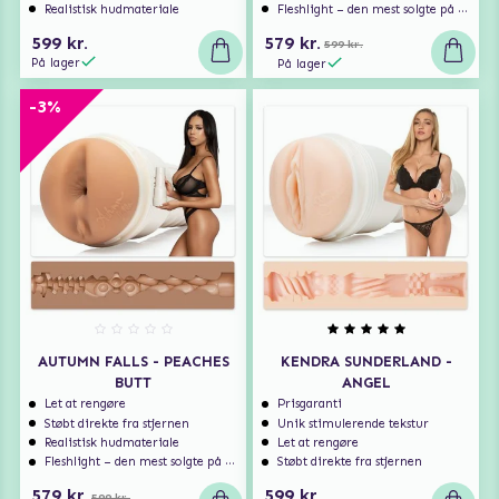
Realistisk hudmateriale
Fleshlight – den mest solgte på markedet
599 kr.
579 kr.
599 kr.
På lager
På lager
-3%
AUTUMN FALLS - PEACHES
KENDRA SUNDERLAND -
BUTT
ANGEL
Let at rengøre
Prisgaranti
Støbt direkte fra stjernen
Unik stimulerende tekstur
Realistisk hudmateriale
Let at rengøre
Fleshlight – den mest solgte på markedet
Støbt direkte fra stjernen
579 kr.
599 kr.
599 kr.