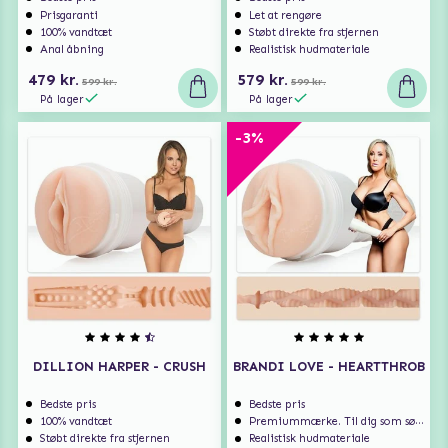
Prisgaranti
Let at rengøre
100% vandtæt
Støbt direkte fra stjernen
Anal åbning
Realistisk hudmateriale
479 kr.
579 kr.
599 kr.
599 kr.
På lager
På lager
-3%
DILLION HARPER - CRUSH
BRANDI LOVE - HEARTTHROB
Bedste pris
Bedste pris
100% vandtæt
Premiummærke. Til dig som søger ekstra høj kvalitet.
Støbt direkte fra stjernen
Realistisk hudmateriale