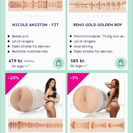
NICOLE ANISTON - FIT
RENO GOLD GOLDEN BOY
Bedste pris
Premiummærke. Til dig som søger ekstra høj kvalitet.
Let at rengøre
Let at rengøre
Støbt direkte fra stjernen
Anal åbning
Realistisk hudmateriale
Støbt direkte fra stjernen
479 kr.
585 kr.
599 kr.
På lager
På lager
-20%
-3%