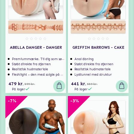
ABELLA DANGER - DANGER
GRIFFIN BARROWS - CAKE
Premiummærke. Til dig som søger ekstra høj kvalitet.
Anal åbning
Støbt direkte fra stjernen
Støbt direkte fra stjernen
Realistisk hudmateriale
Realistisk hudmateriale
Fleshlight – den mest solgte på markedet
Lysttunnel med struktur
479 kr.
441 kr.
599 kr.
559 kr.
På lager
På lager
-7%
-3%