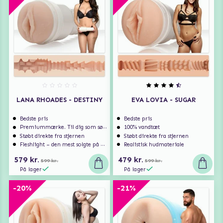
LANA RHOADES - DESTINY
EVA LOVIA - SUGAR
Bedste pris
Bedste pris
Premiummærke. Til dig som søger ekstra høj kvalitet.
100% vandtæt
Støbt direkte fra stjernen
Støbt direkte fra stjernen
Fleshlight – den mest solgte på markedet
Realistisk hudmateriale
579 kr.
479 kr.
599 kr.
599 kr.
På lager
På lager
-20%
-21%