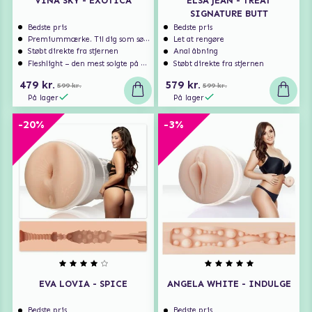
VINA SKY - EXÓTICA
ELSA JEAN - TREAT
SIGNATURE BUTT
Bedste pris
Bedste pris
Premiummærke. Til dig som søger ekstra høj kvalitet.
Let at rengøre
Støbt direkte fra stjernen
Anal åbning
Fleshlight – den mest solgte på markedet
Støbt direkte fra stjernen
479 kr.
579 kr.
599 kr.
599 kr.
På lager
På lager
-20%
-3%
EVA LOVIA - SPICE
ANGELA WHITE - INDULGE
Bedste pris
Bedste pris