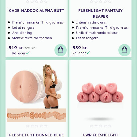
CADE MADDOX ALPHA BUTT
FLESHLIGHT FANTASY
REAPER
Premiummærke. Til dig som søger ekstra høj kvalitet.
Intensiv stimulans
Let at rengøre
Premiummærke. Til dig som søger ekstra høj kvalitet.
Anal åbning
Unik stimulerende tekstur
Støbt direkte fra stjernen
Let at rengøre
519 kr.
539 kr.
595 kr.
På lager
På lager
FLESHLIGHT BONNIE BLUE
GWP FLESHLIGHT