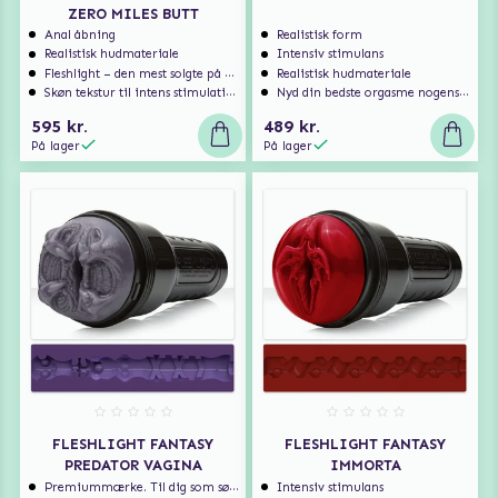
ZERO MILES BUTT
Anal åbning
Realistisk form
Realistisk hudmateriale
Intensiv stimulans
Fleshlight – den mest solgte på markedet
Realistisk hudmateriale
Skøn tekstur til intens stimulation!
Nyd din bedste orgasme nogensinde!
595 kr.
489 kr.
På lager
På lager
FLESHLIGHT FANTASY
FLESHLIGHT FANTASY
PREDATOR VAGINA
IMMORTA
Premiummærke. Til dig som søger ekstra høj kvalitet.
Intensiv stimulans