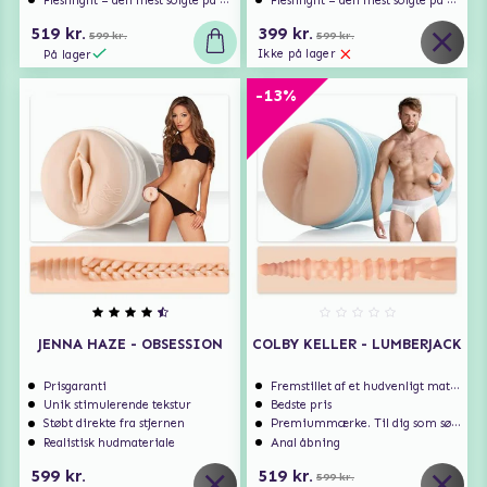
Fleshlight – den mest solgte på markedet
Fleshlight – den mest solgte på markedet
519 kr.
399 kr.
599 kr.
599 kr.
Ikke på lager
På lager
-13%
JENNA HAZE - OBSESSION
COLBY KELLER - LUMBERJACK
Prisgaranti
Fremstillet af et hudvenligt materiale
Unik stimulerende tekstur
Bedste pris
Støbt direkte fra stjernen
Premiummærke. Til dig som søger ekstra høj kvalitet.
Realistisk hudmateriale
Anal åbning
599 kr.
519 kr.
599 kr.