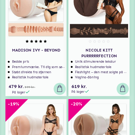
MADISON IVY - BEYOND
NICOLE KITT
PURRRRRFECTION
Bedste pris
Unik stimulerende tekstur
Premiummærke. Til dig som søger ekstra høj kvalitet.
Realistisk hudmateriale
Støbt direkte fra stjernen
Fleshlight – den mest solgte på markedet
Realistisk hudmateriale
Vagina-åbning
479 kr.
619 kr.
599 kr.
På lager
På lager
-19%
-20%