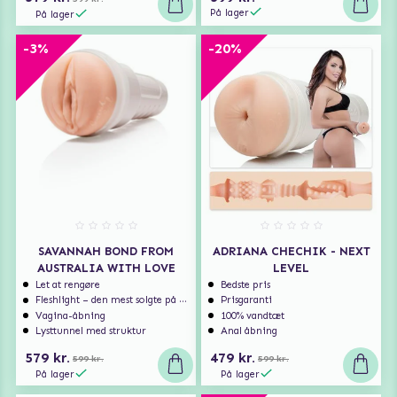
På lager
På lager
-3%
-20%
SAVANNAH BOND FROM
ADRIANA CHECHIK - NEXT
AUSTRALIA WITH LOVE
LEVEL
Let at rengøre
Bedste pris
Fleshlight – den mest solgte på markedet
Prisgaranti
Vagina-åbning
100% vandtæt
Lysttunnel med struktur
Anal åbning
579 kr.
479 kr.
599 kr.
599 kr.
På lager
På lager