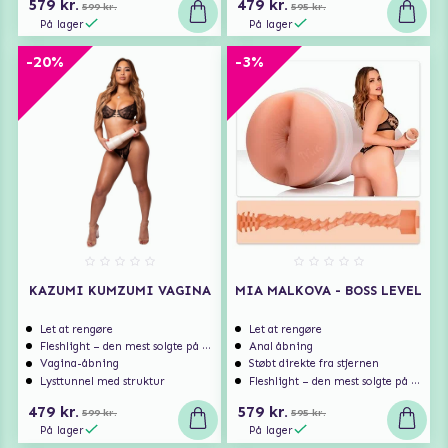
579 kr.
479 kr.
599 kr.
595 kr.
På lager
På lager
-20%
-3%
KAZUMI KUMZUMI VAGINA
MIA MALKOVA - BOSS LEVEL
Let at rengøre
Let at rengøre
Fleshlight – den mest solgte på markedet
Anal åbning
Vagina-åbning
Støbt direkte fra stjernen
Lysttunnel med struktur
Fleshlight – den mest solgte på markedet
479 kr.
579 kr.
599 kr.
595 kr.
På lager
På lager