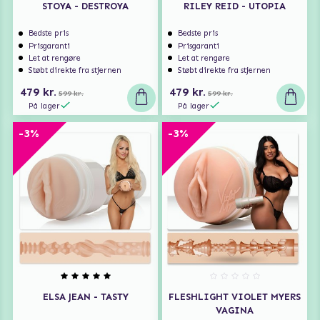
STOYA - DESTROYA
RILEY REID - UTOPIA
Bedste pris
Bedste pris
Prisgaranti
Prisgaranti
Let at rengøre
Let at rengøre
Støbt direkte fra stjernen
Støbt direkte fra stjernen
479 kr.
479 kr.
599 kr.
599 kr.
På lager
På lager
-3%
-3%
ELSA JEAN - TASTY
FLESHLIGHT VIOLET MYERS
VAGINA