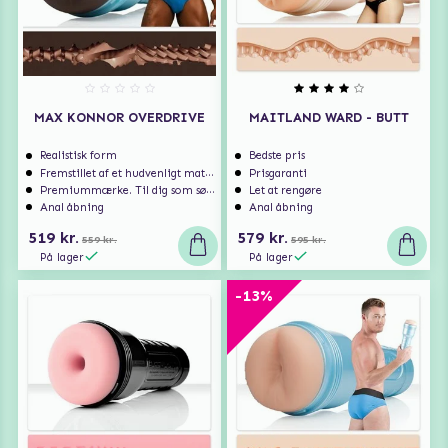
MAX KONNOR OVERDRIVE
MAITLAND WARD - BUTT
Realistisk form
Bedste pris
Fremstillet af et hudvenligt materiale
Prisgaranti
Premiummærke. Til dig som søger ekstra høj kvalitet.
Let at rengøre
Anal åbning
Anal åbning
519 kr.
579 kr.
559 kr.
595 kr.
På lager
På lager
-13%