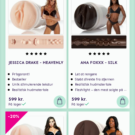
JESSICA DRAKE - HEAVENLY
ANA FOXXX - SILK
Prisgaranti
Let at rengøre
Bestseller
Støbt direkte fra stjernen
Unik stimulerende tekstur
Realistisk hudmateriale
Realistisk hudmateriale
Fleshlight – den mest solgte på markedet
599 kr.
599 kr.
På lager
På lager
-20%