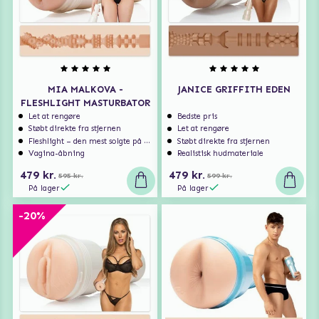
MIA MALKOVA -
JANICE GRIFFITH EDEN
FLESHLIGHT MASTURBATOR
Let at rengøre
Bedste pris
Støbt direkte fra stjernen
Let at rengøre
Fleshlight – den mest solgte på markedet
Støbt direkte fra stjernen
Vagina-åbning
Realistisk hudmateriale
479 kr.
479 kr.
595 kr.
599 kr.
På lager
På lager
-20%