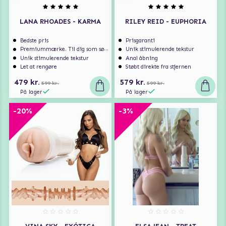
LANA RHOADES - KARMA
RILEY REID - EUPHORIA
Bedste pris
Prisgaranti
Premiummærke. Til dig som søger ekstra høj kvalitet.
Unik stimulerende tekstur
Unik stimulerende tekstur
Anal åbning
Let at rengøre
Støbt direkte fra stjernen
479 kr.
579 kr.
599 kr.
599 kr.
På lager
På lager
-20%
-3%