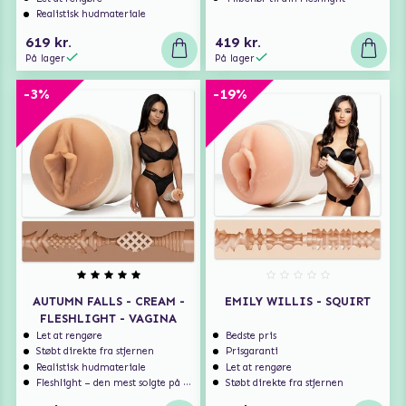
Realistisk hudmateriale
619 kr.
419 kr.
På lager
På lager
-3%
-19%
AUTUMN FALLS - CREAM -
EMILY WILLIS - SQUIRT
FLESHLIGHT - VAGINA
Let at rengøre
Bedste pris
Støbt direkte fra stjernen
Prisgaranti
Realistisk hudmateriale
Let at rengøre
Fleshlight – den mest solgte på markedet
Støbt direkte fra stjernen