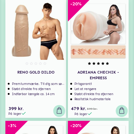
-20%
RENO GOLD DILDO
ADRIANA CHECHIK -
EMPRESS
Premiummærke. Til dig som søger ekstra høj kvalitet.
Prisgaranti
Støbt direkte fra stjernen
Let at rengøre
Indførbar længde ca. 14 cm
Støbt direkte fra stjernen
Realistisk hudmateriale
399 kr.
479 kr.
599 kr.
På lager
På lager
-3%
-20%