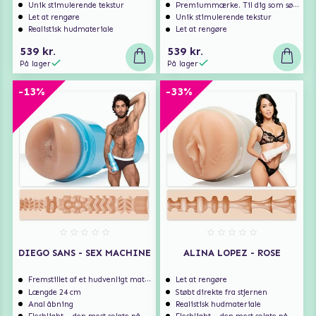
Unik stimulerende tekstur
Premiummærke. Til dig som søger ekstra høj kvalitet.
Let at rengøre
Unik stimulerende tekstur
Realistisk hudmateriale
Let at rengøre
539 kr.
539 kr.
På lager
På lager
-13%
-33%
DIEGO SANS - SEX MACHINE
ALINA LOPEZ - ROSE
Fremstillet af et hudvenligt materiale
Let at rengøre
Længde 24 cm
Støbt direkte fra stjernen
Anal åbning
Realistisk hudmateriale