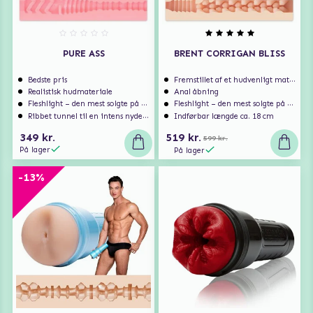
PURE ASS
BRENT CORRIGAN BLISS
Bedste pris
Fremstillet af et hudvenligt materiale
Realistisk hudmateriale
Anal åbning
Fleshlight – den mest solgte på markedet
Fleshlight – den mest solgte på markedet
Ribbet tunnel til en intens nydelse
Indførbar længde ca. 18 cm
349 kr.
519 kr.
599 kr.
På lager
På lager
-13%