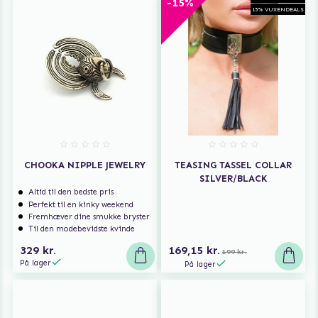
-15%
15% VUXENDEALS
CHOOKA NIPPLE JEWELRY
TEASING TASSEL COLLAR
SILVER/BLACK
Altid til den bedste pris
Perfekt til en kinky weekend
Fremhæver dine smukke bryster
Til den modebevidste kvinde
329 kr.
169,15 kr.
199 kr.
På lager
På lager