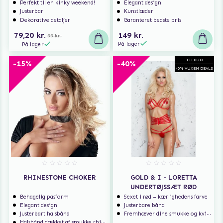
Perfekt til en kinky weekend!
Elegant design
Justerbar
Kunstlæder
Dekorative detaljer
Garanteret bedste pris
79,20 kr.
149 kr.
99 kr.
På lager
På lager
TILBUD
-15%
-40%
40% VUXEN DEALS
RHINESTONE CHOKER
GOLD & I - LORETTA
UNDERTØJSSÆT RØD
Behagelig pasform
Sexet i rød – kærlighedens farve
Elegant design
Justerbare bånd
Justerbart halsbånd
Fremhæver dine smukke og kvindelige former
Halsbånd dækket af smukke rhinestones