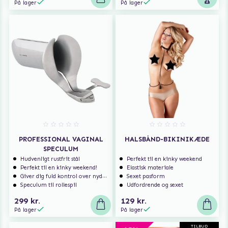
På lager
På lager
PROFESSIONAL VAGINAL
HALSBÅND-BIKINIKÆDE
SPECULUM
Hudvenligt rustfrit stål
Perfekt til en kinky weekend
Perfekt til en kinky weekend!
Elastisk materiale
Giver dig fuld kontrol over nydelsen
Sexet pasform
Speculum til rollespil
Udfordrende og sexet
299 kr.
129 kr.
På lager
På lager
TILBUD