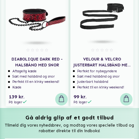
DIABOLIQUE DARK RED -
VELOUR & VELCRO
HALSBÅND MED SNOR
JUSTERBART HALSBÅND MED
SNOR
Aftagelig kæde
Perfekt for nybegyndere
Sæt med halsbånd og snor
Sæt med halsbånd og snor
Perfekt til en kinky weekend!
Justerbart halsbånd
Kæde
Perfekt til en kinky weekend!
139 kr.
99 kr.
På lager
På lager
Gå aldrig glip af et godt tilbud
Vuxen Magazine
Tilmeld dig vores nyhedsbrev, og modtag vores specielle tilbud og
Sexlegetøj
rabatter direkte til din indboks!