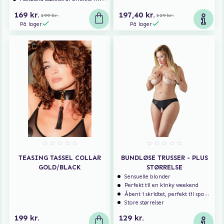
169 kr.
197,40 kr.
199 kr.
329 kr.
På lager
På lager
TEASING TASSEL COLLAR
BUNDLØSE TRUSSER - PLUS
GOLD/BLACK
STØRRELSE
Sensuelle blonder
Perfekt til en kinky weekend
Åbent i skridtet, perfekt til spontan sex
Store størrelser
199 kr.
129 kr.