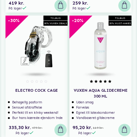
419 kr.
259 kr.
På lager
På lager
TILBUD
TILBUD
-30%
-20%
30% VUXEN DEALS
20% MUST-HAVES
ELECTRO COCK CAGE
VUXEN AQUA GLIDECREME
300 ML
Behagelig pasform
Uden smag
Sensuel afstraffelse
Farveløs
Perfekt til en kinky weekend!
Egnet til latexkondomer
Bur hans kæreste ejendom inde
Vandbaseret glidecreme
335,30 kr.
95,20 kr.
479 kr.
119 kr.
På lager
På lager