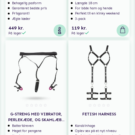
Behagelig pasform
Længde 18 cm
Garanteret bedste pris
For både ham og hende
Prisgaranti
Perfekt til en kinky weekend
Ægte læder
3-pack
449 kr.
119 kr.
På lager
På lager
G-STRENG MED VIBRATOR,
FETISH HARNESS
PERLEKÆDE, OG SKAMLÆBE
KLEMMER
Batteridreven
Karabinhage
Meget for pengene
Oplev sex på et nyt niveau