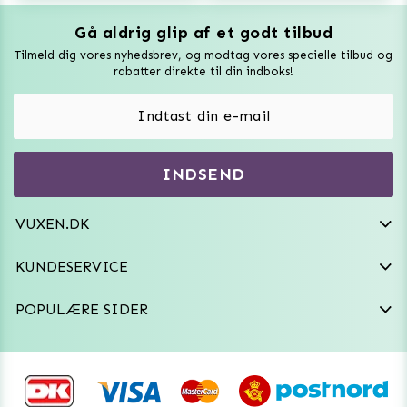
Gå aldrig glip af et godt tilbud
Vuxen Magazine
Tilmeld dig vores nyhedsbrev, og modtag vores specielle tilbud og
Sexlegetøj
rabatter direkte til din indboks!
Onaniprodukter til ham
Vibratorer
Hvem er vi
INDSEND
Sexdukker
Purefun Commerce AB
VAT: SE556744520901
Diskret levering
Dildoer
VUXEN.DK
kundeservice@vuxen.dk
Handelsbetingelser
Fleshlight
KUNDESERVICE
Fortryd aftale
GRL PWR
POPULÆRE SIDER
Frækt undertøj