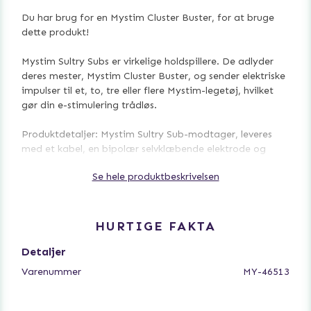
Du har brug for en Mystim Cluster Buster, for at bruge
dette produkt!
Mystim Sultry Subs er virkelige holdspillere. De adlyder
deres mester, Mystim Cluster Buster, og sender elektriske
impulser til et, to, tre eller flere Mystim-legetøj, hvilket
gør din e-stimulering trådløs.
Produktdetaljer: Mystim Sultry Sub-modtager, leveres
med et kabel, en bipolær selvklæbende elektrode og
brugsanvisning.
Se hele produktbeskrivelsen
HURTIGE FAKTA
Detaljer
Varenummer
MY-46513