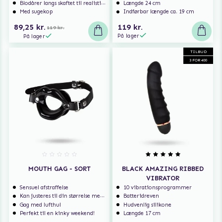
Blodårer langs skaftet til realistisk nydelse
Længde 24 cm
Med sugekop
Indførbar længde ca. 19 cm
89,25 kr.
119 kr.
119 kr.
På lager
På lager
TILBUD
3 FOR 400
MOUTH GAG - SORT
BLACK AMAZING RIBBED
VIBRATOR
Sensuel afstraffelse
10 vibrationsprogrammer
Kan justeres til din størrelse med spænderne
Batteridreven
Gag med lufthul
Hudvenlig silikone
Perfekt til en kinky weekend!
Længde 17 cm