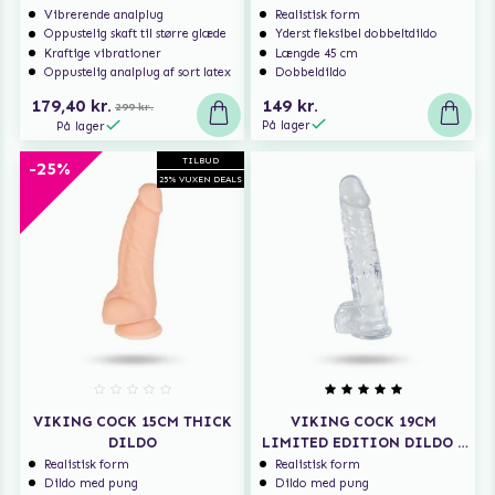
skr;ddersyet og behagelig oplevelse. Oplev blandingen af
BUTTPLUG
Vibrerende analplug
Realistisk form
​​innovation, komfort og sofistikering, som dette
Oppustelig skaft til større glæde
Yderst fleksibel dobbeltdildo
premiumprodukt bringer til din personlige samling.
Kraftige vibrationer
Længde 45 cm
Oppustelig analplug af sort latex
Dobbeldildo
179,40 kr.
149 kr.
299 kr.
På lager
Invester i dit velvære i dag, og nyd den personlige
På lager
komfort og tilfredsstillelse, som vores oppustelige
TILBUD
-25%
buttplug giver. Din komfort og nydelse er vores
25% VUXEN DEALS
topprioriteter.
VIKING COCK 15CM THICK
VIKING COCK 19CM
DILDO
LIMITED EDITION DILDO -
CLEAR
Realistisk form
Realistisk form
Dildo med pung
Dildo med pung