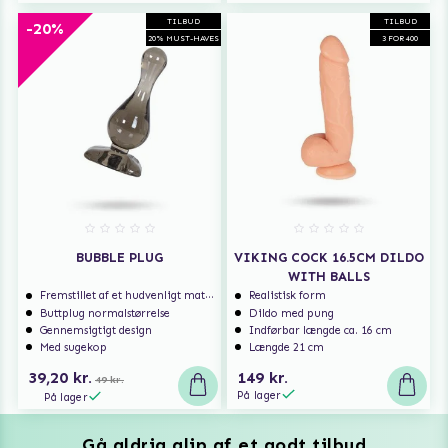
TILBUD
TILBUD
-20%
20% MUST-HAVES
3 FOR 400
BUBBLE PLUG
VIKING COCK 16.5CM DILDO
WITH BALLS
Fremstillet af et hudvenligt materiale
Realistisk form
Buttplug normalstørrelse
Dildo med pung
Gennemsigtigt design
Indførbar længde ca. 16 cm
Med sugekop
Længde 21 cm
39,20 kr.
149 kr.
49 kr.
På lager
På lager
Gå aldrig glip af et godt tilbud
Vuxen Magazine