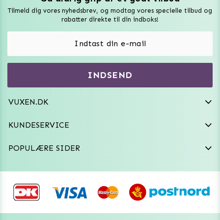
Tilmeld dig vores nyhedsbrev, og modtag vores specielle tilbud og
Sexlegetøj
rabatter direkte til din indboks!
Onaniprodukter til ham
Vibratorer
Hvem er vi
INDSEND
Sexdukker
Purefun Commerce AB
VAT: SE556744520901
Diskret levering
Dildoer
VUXEN.DK
kundeservice@vuxen.dk
Handelsbetingelser
Fleshlight
KUNDESERVICE
Fortryd aftale
GRL PWR
POPULÆRE SIDER
Frækt undertøj