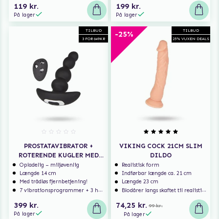
119 kr.
199 kr.
På lager
På lager
TILBUD
TILBUD
-25%
3 FOR 649KR
25% VUXEN DEALS
PROSTATAVIBRATOR +
VIKING COCK 21CM SLIM
ROTERENDE KUGLER MED
DILDO
TRÅDLØS FJERNBETJENING
Opladelig – miljøvenlig
Realistisk form
Længde 14 cm
Indførbar længde ca. 21 cm
Med trådløs fjernbetjening!
Længde 23 cm
7 vibrationsprogrammer + 3 hastigheder
Blodårer langs skaftet til realistisk nydelse
399 kr.
74,25 kr.
99 kr.
På lager
På lager