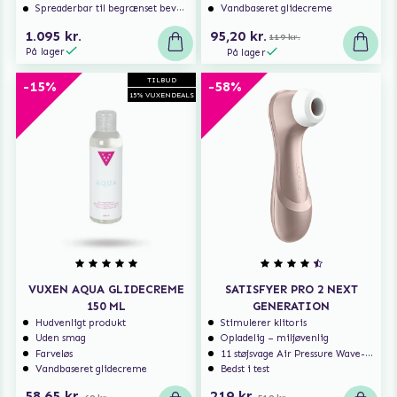
Spreaderbar til begrænset bevægelse
Vandbaseret glidecreme
1.095 kr.
95,20 kr.
119 kr.
På lager
På lager
TILBUD
-15%
-58%
15% VUXENDEALS
VUXEN AQUA GLIDECREME
SATISFYER PRO 2 NEXT
150 ML
GENERATION
Hudvenligt produkt
Stimulerer klitoris
Uden smag
Opladelig – miljøvenlig
Farveløs
11 støjsvage Air Pressure Wave-programmer
Vandbaseret glidecreme
Bedst i test
58,65 kr.
219 kr.