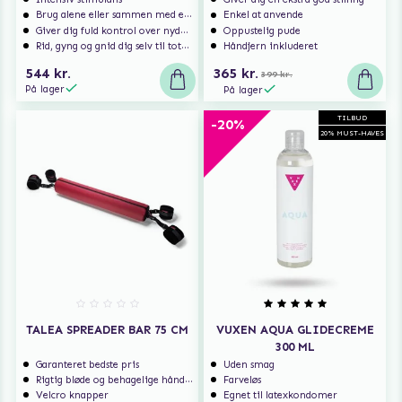
Brug alene eller sammen med en partner
Enkel at anvende
Giver dig fuld kontrol over nydelsen
Oppustelig pude
Rid, gyng og gnid dig selv til total tilfredshed
Håndjern inkluderet
544 kr.
365 kr.
399 kr.
På lager
På lager
TILBUD
-20%
20% MUST-HAVES
TALEA SPREADER BAR 75 CM
VUXEN AQUA GLIDECREME
300 ML
Garanteret bedste pris
Uden smag
Rigtig bløde og behagelige håndjern
Farveløs
Velcro knapper
Egnet til latexkondomer