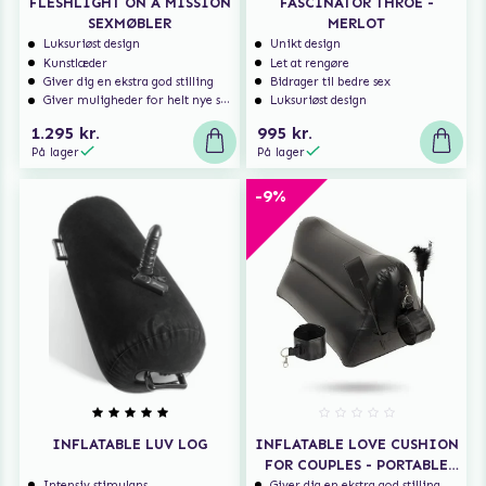
FLESHLIGHT ON A MISSION
FASCINATOR THROE -
SEXMØBLER
MERLOT
Luksuriøst design
Unikt design
Kunstlæder
Let at rengøre
Giver dig en ekstra god stilling
Bidrager til bedre sex
Giver muligheder for helt nye spændende stillinger
Luksuriøst design
1.295 kr.
995 kr.
På lager
På lager
-9%
INFLATABLE LUV LOG
INFLATABLE LOVE CUSHION
FOR COUPLES - PORTABLE
TRIANGLE CHUSHION
Intensiv stimulans
Giver dig en ekstra god stilling