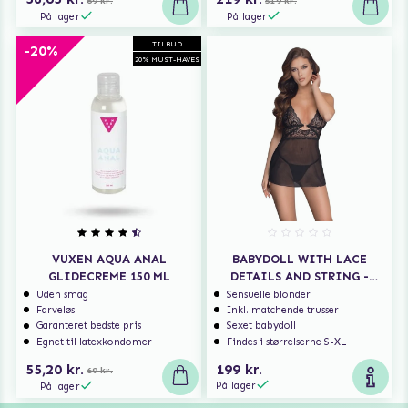
69 kr.
519 kr.
På lager
På lager
TILBUD
-20%
20% MUST-HAVES
VUXEN AQUA ANAL
BABYDOLL WITH LACE
GLIDECREME 150 ML
DETAILS AND STRING -
BLACK
Uden smag
Sensuelle blonder
Farveløs
Inkl. matchende trusser
Garanteret bedste pris
Sexet babydoll
Egnet til latexkondomer
Findes i størrelserne S-XL
55,20 kr.
199 kr.
69 kr.
På lager
På lager