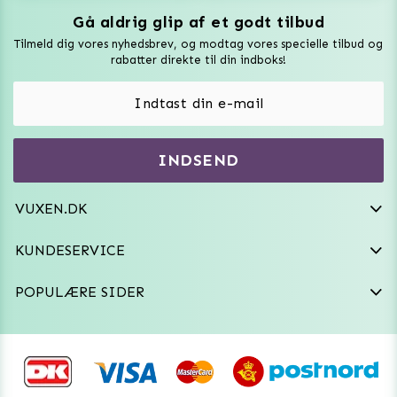
Gå aldrig glip af et godt tilbud
Vuxen Magazine
Tilmeld dig vores nyhedsbrev, og modtag vores specielle tilbud og
Sexlegetøj
rabatter direkte til din indboks!
Onaniprodukter til ham
Vibratorer
Hvem er vi
INDSEND
Sexdukker
Purefun Commerce AB
VAT: SE556744520901
Diskret levering
Dildoer
VUXEN.DK
kundeservice@vuxen.dk
Handelsbetingelser
Fleshlight
KUNDESERVICE
Fortryd aftale
GRL PWR
POPULÆRE SIDER
Frækt undertøj