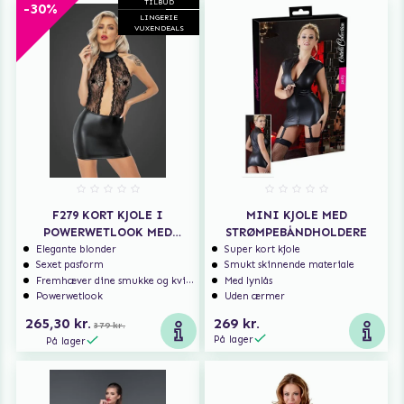
TILBUD
-30%
LINGERIE
VUXENDEALS
F279 KORT KJOLE I
MINI KJOLE MED
POWERWETLOOK MED
STRØMPEBÅNDHOLDERE
BLONDEOVERDEL
Elegante blonder
Super kort kjole
Sexet pasform
Smukt skinnende materiale
Fremhæver dine smukke og kvindelige former
Med lynlås
Powerwetlook
Uden ærmer
265,30 kr.
269 kr.
379 kr.
På lager
På lager