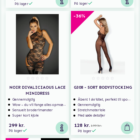
På lager
På lager
-36%
NOIR DIVALICIAOUS LACE
G308 - SORT BODYSTOCKING
MINIDRESS
Gennemsigtig
Åbent i skridtet, perfekt til spontan sex
Wow – du vil fange alles opmærksomhed
Gennemsigtig
Sensuelt broderimønster
Stretchmateriale
Super kort kjole
Med søde detaljer
299 kr.
128 kr.
199 kr.
På lager
På lager