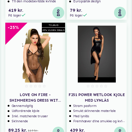
Til den modebevidste kvinde
Europæisk design
419 kr.
79 kr.
På lager
På lager
TILBUD
-25%
25% VUXEN DEALS
LOVE ON FIRE -
F251 POWER WETLOOK KJOLE
SHIMMERING DRESS WITH
MED LYNLÅS
THONG - BLACK
Gennemsigtig
Stram pasform
Udfordrende kjole
Smukt skinnende materiale
Inkl. matchende trusser
Med lynlås
Skinnende
Fremhæver dine smukke og kvindelige former
89,25 kr.
439 kr.
119 kr.