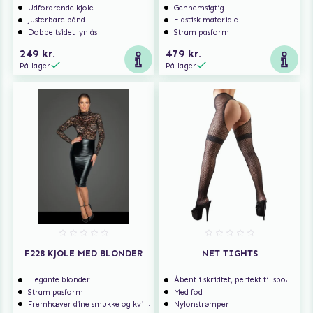
Udfordrende kjole
Gennemsigtig
Justerbare bånd
Elastisk materiale
Dobbeltsidet lynlås
Stram pasform
249 kr.
479 kr.
På lager
På lager
F228 KJOLE MED BLONDER
NET TIGHTS
Elegante blonder
Åbent i skridtet, perfekt til spontan sex
Stram pasform
Med fod
Fremhæver dine smukke og kvindelige former
Nylonstrømper