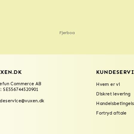
Fjerboa
XEN.DK
KUNDESERVI
refun Commerce AB
Hvem er vi
: SE556744520901
Diskret levering
deservice@vuxen.dk
Handelsbetingels
Fortryd aftale