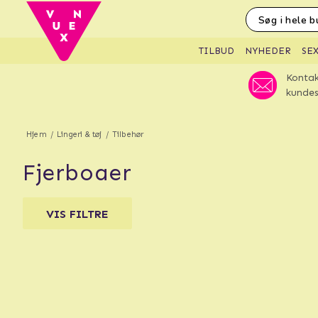
SE
TILBUD
NYHEDER
Kontak
kundes
Hjem
Lingeri & tøj
Tilbehør
fjerboaer
VIS FILTRE