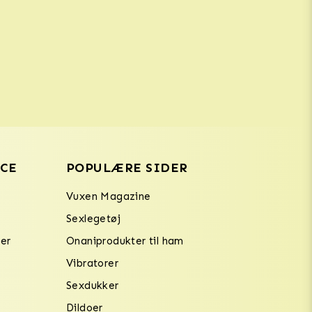
CE
POPULÆRE SIDER
Vuxen Magazine
Sexlegetøj
er
Onaniprodukter til ham
Vibratorer
Sexdukker
Dildoer