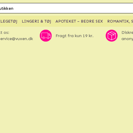
XLEGETØJ
LINGERI & TØJ
APOTEKET – BEDRE SEX
ROMANTIK, S
t os:
Diskr
Fragt fra kun 19 kr.
ervice@vuxen.dk
anony