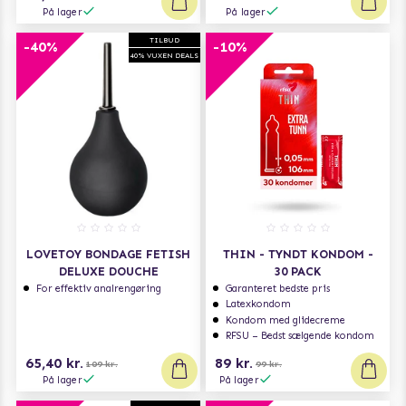
På lager
På lager
TILBUD
-40%
-10%
40% VUXEN DEALS
LOVETOY BONDAGE FETISH
THIN - TYNDT KONDOM -
DELUXE DOUCHE
30 PACK
For effektiv analrengøring
Garanteret bedste pris
Latexkondom
Kondom med glidecreme
RFSU – Bedst sælgende kondom
65,40 kr.
89 kr.
109 kr.
99 kr.
På lager
På lager