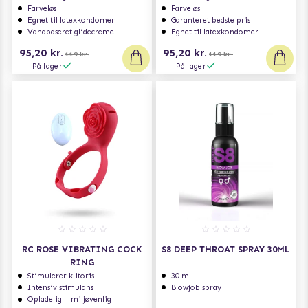
Farveløs
Farveløs
Egnet til latexkondomer
Garanteret bedste pris
Vandbaseret glidecreme
Egnet til latexkondomer
95,20 kr.
95,20 kr.
119 kr.
119 kr.
På lager
På lager
RC ROSE VIBRATING COCK
S8 DEEP THROAT SPRAY 30ML
RING
Stimulerer klitoris
30 ml
Intensiv stimulans
Blowjob spray
Opladelig – miljøvenlig