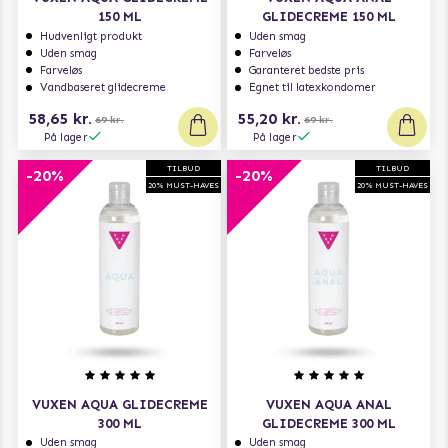
150 ML
GLIDECREME 150 ML
Hudvenligt produkt
Uden smag
Uden smag
Farveløs
Farveløs
Garanteret bedste pris
Vandbaseret glidecreme
Egnet til latexkondomer
58,65 kr.
55,20 kr.
69 kr.
69 kr.
På lager
På lager
TILBUD
TILBUD
-20%
-20%
20% MUST-HAVES
20% MUST-HAVES
VUXEN AQUA GLIDECREME
VUXEN AQUA ANAL
300 ML
GLIDECREME 300 ML
Uden smag
Uden smag