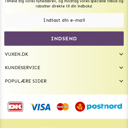
Tilmeld dig vores nyhedsbrev, og modtag vores specielle tilbud og
Sexlegetøj
rabatter direkte til din indboks!
Onaniprodukter til ham
Vibratorer
Hvem er vi
INDSEND
Sexdukker
Purefun Commerce AB
VAT: SE556744520901
Diskret levering
Dildoer
VUXEN.DK
kundeservice@vuxen.dk
Handelsbetingelser
Fleshlight
KUNDESERVICE
Fortryd aftale
GRL PWR
POPULÆRE SIDER
Frækt undertøj