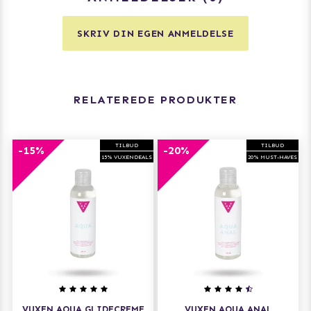
SKRIV DIN EGEN ANMELDELSE
RELATEREDE PRODUKTER
TILBUD
TILBUD
-15%
-20%
15% VUXENDEALS
20% MUST-HAVES
VUXEN AQUA GLIDECREME
VUXEN AQUA ANAL