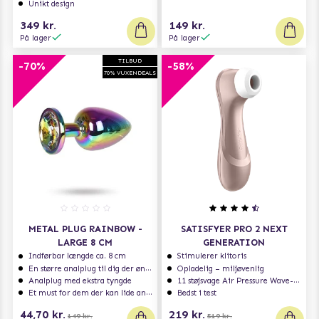
Unikt design
349 kr.
149 kr.
På lager
På lager
TILBUD
-70%
-58%
70% VUXENDEALS
METAL PLUG RAINBOW -
SATISFYER PRO 2 NEXT
LARGE 8 CM
GENERATION
Indførbar længde ca. 8 cm
Stimulerer klitoris
En større analplug til dig der ønsker at blive fyldt
Opladelig – miljøvenlig
Analplug med ekstra tyngde
11 støjsvage Air Pressure Wave-programmer
Et must for dem der kan lide analsex og analt sexlegetøj
Bedst i test
44,70 kr.
219 kr.
149 kr.
519 kr.