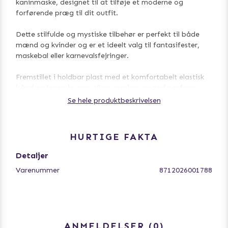
kaninmaske, designet til at tilføje et moderne og
forførende præg til dit outfit.
Dette stilfulde og mystiske tilbehør er perfekt til både
mænd og kvinder og er et ideelt valg til fantasifester,
maskebal eller karnevalsfejringer.
Fremstillet i holdbar plast med et komfortabelt elastisk
bånd og legende ører, sikrer masken en god pasform,
mens du danser natten væk.
Se hele produktbeskrivelsen
Med sin universelle størrelse er dette et uundværligt
tilbehør i din festgarderobe.
HURTIGE FAKTA
Detaljer
Varenummer
8712026001788
ANMELDELSER
0