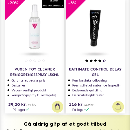
TILBUD
-20%
-3%
20% VUXENDEALS
VUXEN TOY CLEANER
BATHMATE CONTROL DELAY
RENGØRINGSSPRAY 150ML
GEL
Garanteret bedste pris
Kan forsinke udløsning
Bestseller
Fremstillet af naturlige ingredienser
Vegan-venligt produkt
Bedøvende gel til ham
Rengøringsspray til sexlegetøj
Dermatologisk testet
39,20 kr.
116 kr.
49 kr.
119 kr.
På lager
På lager
Gå aldrig glip af et godt tilbud
Vuxen Magazine