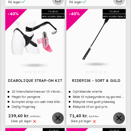
På lager
På lager
TILBUD
TILBUD
-40%
-40%
40% VUXEN DEALS
40% VUXEN DEALS
DIABOLIQUE STRAP-ON KIT
RIDEPISK - SORT & GULD
10 intensitetsniveauer til vibrationsstyrke
Ophidsende smerte
Meget for pengene
Både til nybegyndere og garvede eksperter
Komplet strap-on-sæt med dildo og sele
Ridepisk med godt piskeslag
Dejlig fingerleg
Ridepisk til en god pris
239,40 kr.
71,40 kr.
399 kr.
119 kr.
Ikke på lager
Ikke på lager
TILBUD
TILBUD