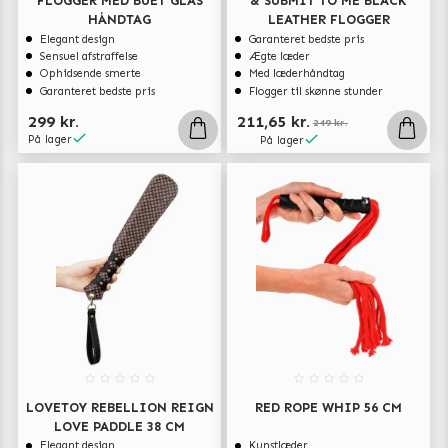
FLOGGER MED BUET GLAS
& SUBMIT TO ME BLACK
HÅNDTAG
LEATHER FLOGGER
Elegant design
Garanteret bedste pris
Sensuel afstraffelse
Ægte læder
Ophidsende smerte
Med læderhåndtag
Garanteret bedste pris
Flogger til skønne stunder
299 kr.
211,65 kr.
249 kr.
På lager
På lager
LOVETOY REBELLION REIGN
RED ROPE WHIP 56 CM
LOVE PADDLE 38 CM
Elegant design
Kunstlæder