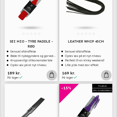
SEI MIO - TYRE PADDLE -
LEATHER WHIP 45CM
RØD
Sensuel afstraffelse
Sensuel afstraffelse
Både til nybegyndere og garvede eksperter
Oplev sex på et nyt niveau
Kropsvenligt silikonemateriale
Perfekt til en kinky weekend!
Oplev sex på et nyt niveau
Lille pisk med stor effekt
189 kr.
169 kr.
På lager
På lager
TILBUD
-15%
15% VUXENDEALS