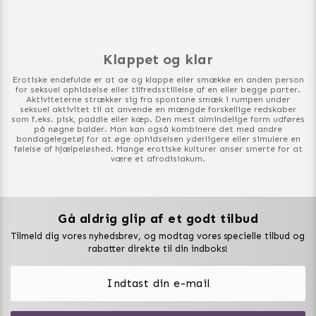
Klappet og klar
Erotiske endefulde er at ae og klappe eller smække en anden person
for seksuel ophidselse eller tilfredsstillelse af en eller begge parter.
Aktiviteterne strækker sig fra spontane smæk i rumpen under
seksuel aktivitet til at anvende en mængde forskellige redskaber
som f.eks. pisk, paddle eller kæp. Den mest almindelige form udføres
på nøgne balder. Man kan også kombinere det med andre
bondagelegetøj for at øge ophidselsen yderligere eller simulere en
følelse af hjælpeløshed. Mange erotiske kulturer anser smerte for at
være et afrodisiakum.
Gå aldrig glip af et godt tilbud
Vuxen Magazine
Tilmeld dig vores nyhedsbrev, og modtag vores specielle tilbud og
Sexlegetøj
rabatter direkte til din indboks!
Onaniprodukter til ham
Vibratorer