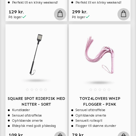
Perfekt til en kinky weekend!
Perfekt til en kinky weekend!
129 kr.
299 kr.
På lager
På lager
SQUARE SPOT RIDEPISK MED
TOYZ4LOVERS WHIP
NITTER - SORT
FLOGGER - PINK
Kunstlæder
Sensuel afstraffelse
Sensuel afstraffelse
Ophidsende smerte
Ophidsende smerte
Sensuelt rollespil
Ridepisk med godt piskeslag
Flogger til skønne stunder
109 kr.
79 kr.