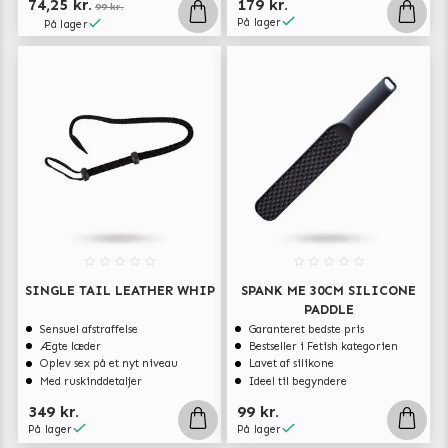
74,25 kr.
179 kr.
99 kr.
På lager
På lager
SINGLE TAIL LEATHER WHIP
SPANK ME 30CM SILICONE
PADDLE
Sensuel afstraffelse
Garanteret bedste pris
Ægte læder
Bestseller i Fetish kategorien
Oplev sex på et nyt niveau
Lavet af silikone
Med ruskinddetaljer
Ideel til begyndere
349 kr.
99 kr.
På lager
På lager