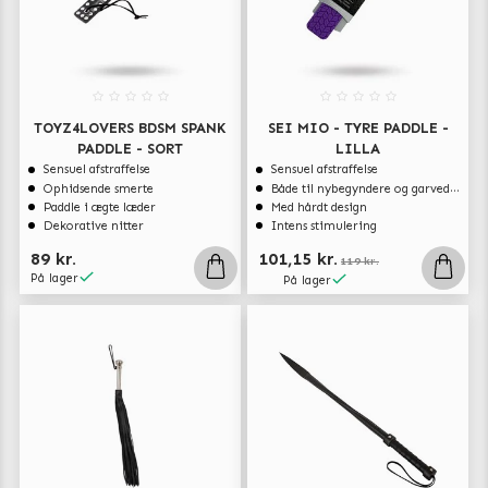
TOYZ4LOVERS BDSM SPANK
SEI MIO - TYRE PADDLE -
PADDLE - SORT
LILLA
Sensuel afstraffelse
Sensuel afstraffelse
Ophidsende smerte
Både til nybegyndere og garvede eksperter
Paddle i ægte læder
Med hårdt design
Dekorative nitter
Intens stimulering
89 kr.
101,15 kr.
119 kr.
På lager
På lager