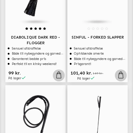
DIABOLIQUE DARK RED -
SINFUL - FORKED SLAPPER
FLOGGER
Sensuel afstraffelse
Sensuel afstraffelse
Både til nybegyndere og garvede eksperter
Ophidsende smerte
Garanteret bedste pris
Både til nybegyndere og garvede eksperter
Perfekt til en kinky weekend!
Prisgaranti
99 kr.
101,40 kr.
169 kr.
På lager
På lager