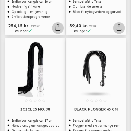
Indførbar længde ca. 16 cm
Sensuel afstraffelse
Hudvenlig silikone
Ophidsende smerte
Opladelig – miljøvenlig
Både til nybegyndere og garvede eksperter
9 vibrationsprogrammer
254,15 kr.
59,40 kr.
299 kr.
99 kr.
På lager
På lager
ICICLES NO. 38
BLACK FLOGGER 45 CM
Indførbar længde ca. 17 cm
Sensuel afstraffelse
Håndblæst glasmassageapparat
Flogger med ekstra mange remme
Gennemsigtigt design
Flogger til skønne stunder