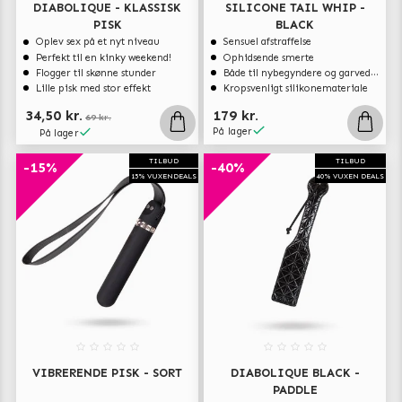
DIABOLIQUE - KLASSISK
SILICONE TAIL WHIP -
PISK
BLACK
Oplev sex på et nyt niveau
Sensuel afstraffelse
Perfekt til en kinky weekend!
Ophidsende smerte
Flogger til skønne stunder
Både til nybegyndere og garvede eksperter
Lille pisk med stor effekt
Kropsvenligt silikonemateriale
34,50 kr.
179 kr.
69 kr.
På lager
På lager
TILBUD
TILBUD
-15%
-40%
15% VUXENDEALS
40% VUXEN DEALS
VIBRERENDE PISK - SORT
DIABOLIQUE BLACK -
PADDLE