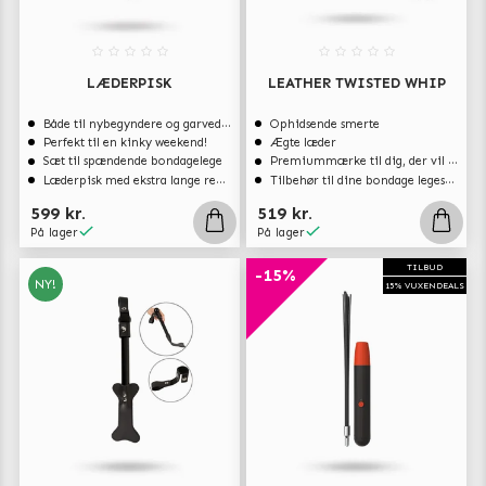
LÆDERPISK
LEATHER TWISTED WHIP
Både til nybegyndere og garvede eksperter
Ophidsende smerte
Perfekt til en kinky weekend!
Ægte læder
Sæt til spændende bondagelege
Premiummærke til dig, der vil have det bedste
Læderpisk med ekstra lange remmer
Tilbehør til dine bondage legesager
599 kr.
519 kr.
På lager
På lager
TILBUD
-15%
NY!
15% VUXENDEALS