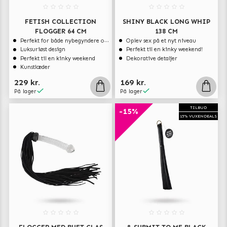
FETISH COLLECTION
SHINY BLACK LONG WHIP
FLOGGER 64 CM
138 CM
Perfekt for både nybegyndere og erfarne brugere
Oplev sex på et nyt niveau
Luksuriøst design
Perfekt til en kinky weekend!
Perfekt til en kinky weekend
Dekorative detaljer
Kunstlæder
229 kr.
169 kr.
På lager
På lager
TILBUD
-15%
15% VUXENDEALS