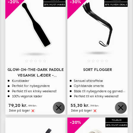
-20%
-30%
20% MUST-HAVES
30% VUXEN DEALS
GLOW-IN-THE-DARK PADDLE
SORT FLOGGER
VEGANSK LÆDER -
HVID/SORT
Kunstlæder
Sensuel afstraffelse
Perfekt for nybegyndere
Ophidsende smerte
Perfekt til en kinky weekend!
Både til nybegyndere og garvede eksperter
100% vegansk læder
Perfekt til en kinky weekend!
79,20 kr.
55,30 kr.
99 kr.
79 kr.
Ikke på lager
Ikke på lager
TILBUD
-20%
20% MUST-HAVES