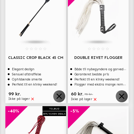
CLASSIC CROP BLACK 45 CM
DOUBLE RIVET FLOGGER
Elegant design
Både til nybegyndere og garvede eksperter
Sensuel afstraffelse
Garanteret bedste pris
Ophidsende smerte
Perfekt til en kinky weekend!
Perfekt til en kinky weekend!
Flogger med ekstra mange remme
99 kr.
60 kr.
75 kr.
Ikke på lager
Ikke på lager
TILBUD
-40%
-5%
40% VUXEN DEALS