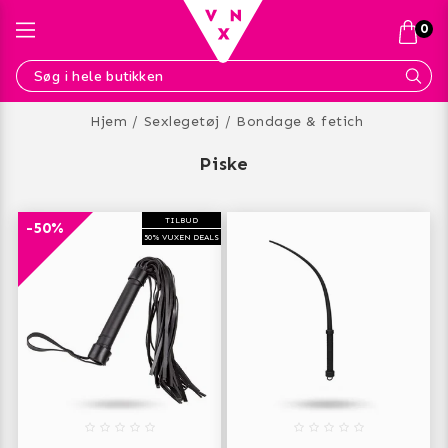
0
Hjem
Sexlegetøj
Bondage & fetich
piske
TILBUD
-50%
50% VUXEN DEALS