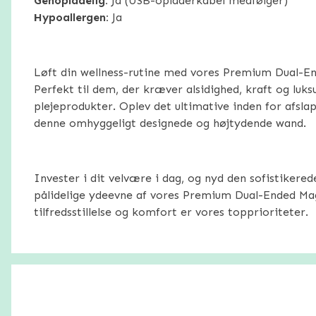
Genopladelig:
Ja (USB-opladerkabel medfølger)
Hypoallergen:
Ja
Løft din wellness-rutine med vores Premium Dual-E
Perfekt til dem, der kræver alsidighed, kraft og luks
plejeprodukter. Oplev det ultimative inden for afsl
denne omhyggeligt designede og højtydende wand.
Invester i dit velvære i dag, og nyd den sofistikerede
pålidelige ydeevne af vores Premium Dual-Ended Ma
tilfredsstillelse og komfort er vores topprioriteter.