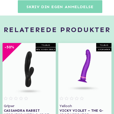
SKRIV DIN EGEN ANMELDELSE
RELATEREDE PRODUKTER
TILBUD
TILBUD
-50%
50% VUXEN DEALS
3 FOR 649KR
Grlpwr
Yellooh
CASSANDRA RABBIT
VICKY VIOLET – THE G-