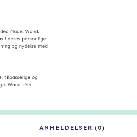
nded Magic Wand.
us i deres personlige
apning og nydelse med
, tilpasselige og
gic Wand. Din
ANMELDELSER
0