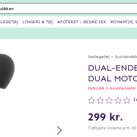
XLEGETØJ
LINGERI & TØJ
APOTEKET – BEDRE SEX
ROMANTIK, S
-
Sexlegetøj
Sustainabl
DUAL-END
DUAL MOT
INDGÅR I KAMPAGNEN 
I
299 kr.
Tidligere laveste pris 3