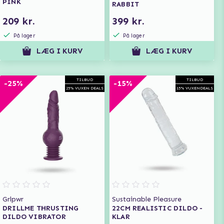
PINK
RABBIT
209 kr.
399 kr.
På lager
På lager
LÆG I KURV
LÆG I KURV
TILBUD
TILBUD
-25%
-15%
25% VUXEN DEALS
15% VUXENDEALS
Grlpwr
Sustainable Pleasure
DRILLME THRUSTING
22CM REALISTIC DILDO -
DILDO VIBRATOR
KLAR