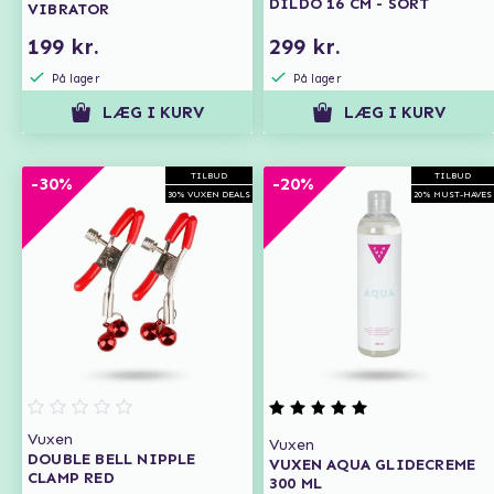
DILDO 16 CM - SORT
VIBRATOR
199 kr.
299 kr.
På lager
På lager
LÆG I KURV
LÆG I KURV
TILBUD
TILBUD
-30%
-20%
30% VUXEN DEALS
20% MUST-HAVES
Vuxen
Vuxen
DOUBLE BELL NIPPLE
VUXEN AQUA GLIDECREME
CLAMP RED
300 ML