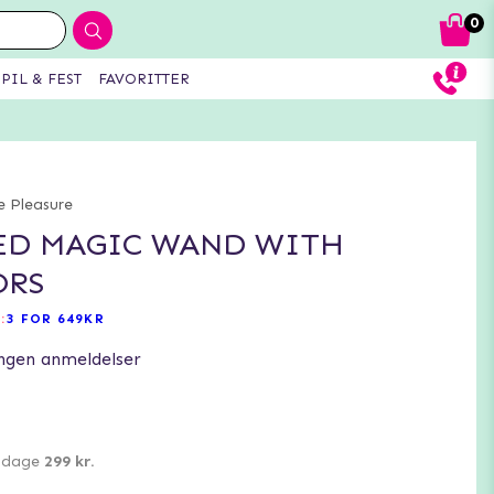
0
PIL & FEST
FAVORITTER
e Pleasure
ED MAGIC WAND WITH
ORS
:
3 FOR 649KR
ngen anmeldelser
0 dage
299 kr.