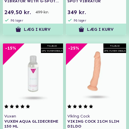
VIBRATOR WITH G-SPOT
SPOT VIBRATOR
FLAPPING
249,50 kr.
349 kr.
499 kr.
På lager
På lager
LÆG I KURV
LÆG I KURV
TILBUD
TILBUD
-15%
-25%
15% VUXENDEALS
25% VUXEN DEALS
Vuxen
Viking Cock
VUXEN AQUA GLIDECREME
VIKING COCK 21CM SLIM
150 ML
DILDO