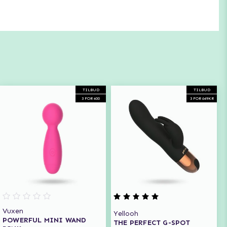
TILBUD
TILBUD
3 FOR 400
3 FOR 649KR
Vuxen
Yellooh
POWERFUL MINI WAND
THE PERFECT G-SPOT