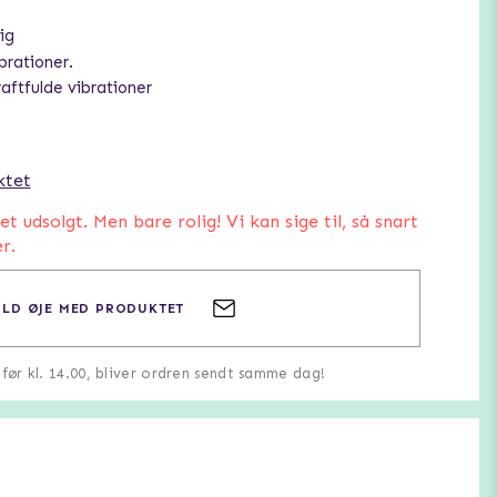
ig
brationer.
aftfulde vibrationer
ktet
 udsolgt. Men bare rolig! Vi kan sige til, så snart
r.
LD ØJE MED PRODUKTET
u før kl. 14.00, bliver ordren sendt samme dag!