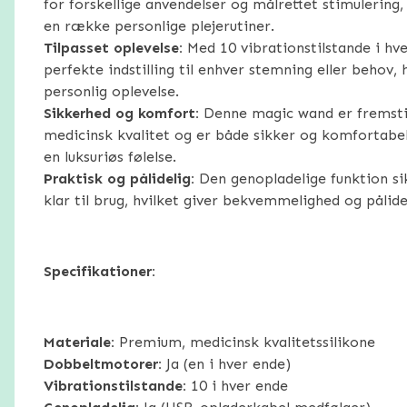
for forskellige anvendelser og målrettet stimulering, 
en række personlige plejerutiner.
Tilpasset oplevelse:
Med 10 vibrationstilstande i hv
perfekte indstilling til enhver stemning eller behov,
personlig oplevelse.
Sikkerhed og komfort:
Denne magic wand er fremstill
medicinsk kvalitet og er både sikker og komfortabel 
en luksuriøs følelse.
Praktisk og pålidelig:
Den genopladelige funktion sik
klar til brug, hvilket giver bekvemmelighed og pålide
Specifikationer:
Materiale:
Premium, medicinsk kvalitetssilikone
Dobbeltmotorer:
Ja (en i hver ende)
Vibrationstilstande:
10 i hver ende