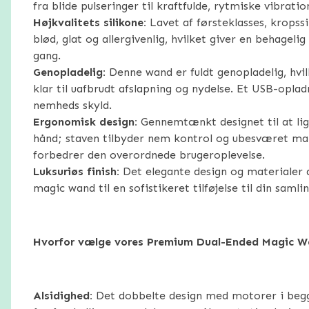
fra blide pulseringer til kraftfulde, rytmiske vibratio
Højkvalitets silikone:
Lavet af førsteklasses, kropssi
blød, glat og allergivenlig, hvilket giver en behageli
gang.
Genopladelig:
Denne wand er fuldt genopladelig, hvilk
klar til uafbrudt afslapning og nydelse. Et USB-opla
nemheds skyld.
Ergonomisk design:
Gennemtænkt designet til at lig
hånd; staven tilbyder nem kontrol og ubesværet ma
forbedrer den overordnede brugeroplevelse.
Luksuriøs finish:
Det elegante design og materialer a
magic wand til en sofistikeret tilføjelse til din samlin
Hvorfor vælge vores Premium Dual-Ended Magic 
Alsidighed:
Det dobbelte design med motorer i begg