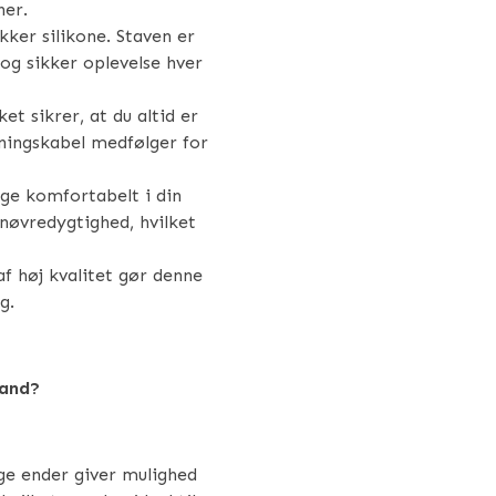
ner.
kker silikone. Staven er
g og sikker oplevelse hver
et sikrer, at du altid er
dningskabel medfølger for
ge komfortabelt i din
nøvredygtighed, hvilket
f høj kvalitet gør denne
g.
Wand?
e ender giver mulighed