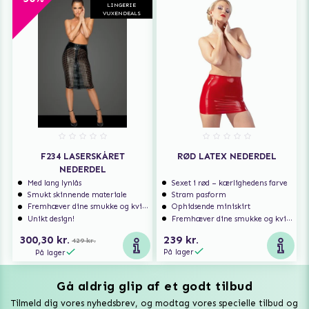
LINGERIE
VUXENDEALS
F234 LASERSKÅRET
RØD LATEX NEDERDEL
NEDERDEL
Med lang lynlås
Sexet i rød – kærlighedens farve
Smukt skinnende materiale
Stram pasform
Fremhæver dine smukke og kvindelige former
Ophidsende miniskirt
Unikt design!
Fremhæver dine smukke og kvindelige former
300,30 kr.
239 kr.
429 kr.
På lager
På lager
Gå aldrig glip af et godt tilbud
Vuxen Magazine
Tilmeld dig vores nyhedsbrev, og modtag vores specielle tilbud og