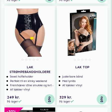
På lager
På lager
LAK
LAK TOP
STRØMPEBÅNDSHOLDERE
Sexet hofteholder
Justerbare bånd
Perfekt til en kinky weekend
Med lynlås
Fremhæver dine smukke og kvindelige former
Af lækker vinyl
Af lækker vinyl
249 kr.
329 kr.
På lager
På lager
TILBUD
-30%