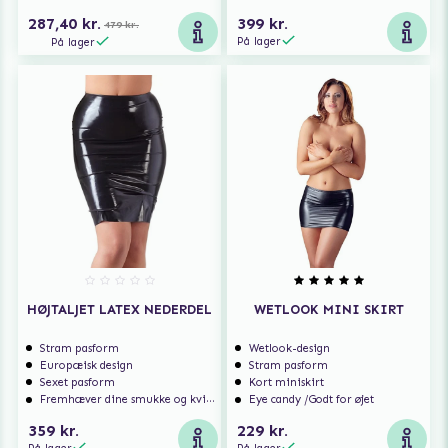
287,40 kr.
399 kr.
479 kr.
På lager
På lager
HØJTALJET LATEX NEDERDEL
WETLOOK MINI SKIRT
Stram pasform
Wetlook-design
Europæisk design
Stram pasform
Sexet pasform
Kort miniskirt
Fremhæver dine smukke og kvindelige former
Eye candy /Godt for øjet
359 kr.
229 kr.