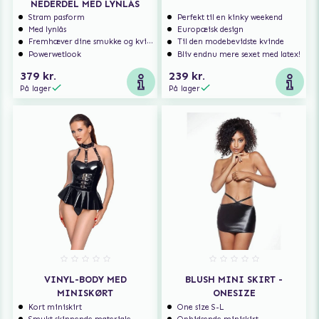
NEDERDEL MED LYNLÅS
Stram pasform
Perfekt til en kinky weekend
Med lynlås
Europæisk design
Fremhæver dine smukke og kvindelige former
Til den modebevidste kvinde
Powerwetlook
Bliv endnu mere sexet med latex!
379 kr.
239 kr.
På lager
På lager
VINYL-BODY MED
BLUSH MINI SKIRT -
MINISKØRT
ONESIZE
Kort miniskirt
One size S-L