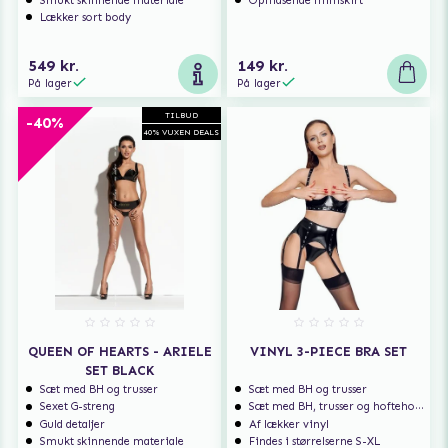
Smukt skinnende materiale
Ophidsende miniskirt
Lækker sort body
549 kr.
149 kr.
På lager
På lager
TILBUD
-40%
40% VUXEN DEALS
QUEEN OF HEARTS - ARIELE
VINYL 3-PIECE BRA SET
SET BLACK
Sæt med BH og trusser
Sæt med BH og trusser
Sexet G-streng
Sæt med BH, trusser og hofteholder
Guld detaljer
Af lækker vinyl
Smukt skinnende materiale
Findes i størrelserne S-XL