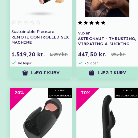
Sustainable Pleasure
Vuxen
REMOTE CONTROLLED SEX
ASTRONAUT - THRUSTING,
MACHINE
VIBRATING & SUCKING
MASTURBATOR
1.519,20 kr.
447,50 kr.
1.899 kr.
895 kr.
På lager
På lager
LÆG I KURV
LÆG I KURV
TILBUD
TILBUD
-20%
-70%
20% VUXENDEALS
70% VUXENDEALS