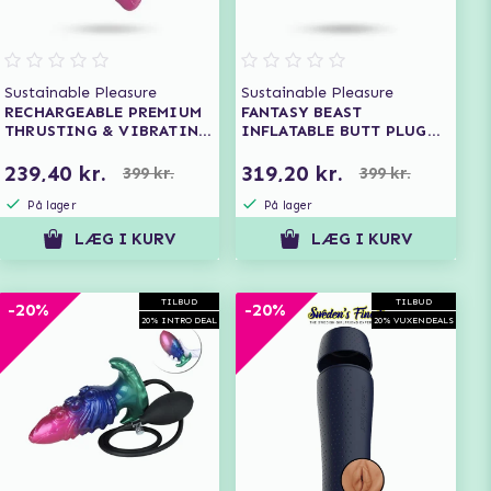
Sustainable Pleasure
Sustainable Pleasure
RECHARGEABLE PREMIUM
FANTASY BEAST
THRUSTING & VIBRATING
INFLATABLE BUTT PLUG
RABBIT
20 CM
239,40 kr.
319,20 kr.
399 kr.
399 kr.
På lager
På lager
LÆG I KURV
LÆG I KURV
TILBUD
TILBUD
-20%
-20%
20% INTRO DEAL
20% VUXENDEALS