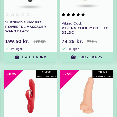
Sustainable Pleasure
Viking Cock
POWERFUL MASSAGER
VIKING COCK 21CM SLIM
WAND BLACK
DILDO
199,50 kr.
74,25 kr.
399 kr.
99 kr.
På lager
På lager
LÆG I KURV
LÆG I KURV
TILBUD
TILBUD
-30%
-25%
30% VUXEN DEALS
25% VUXEN DEALS