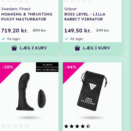
Swedens Finest
Grlpwr
MOANING & THRUSTING
BOSS LEVEL - LILLA
PUSSY MASTURBATOR
RABBIT VIBRATOR
719,20 kr.
149,50 kr.
899 kr.
299 kr.
På lager
På lager
LÆG I KURV
LÆG I KURV
TILBUD
-20%
-64%
20% VUXENDEALS