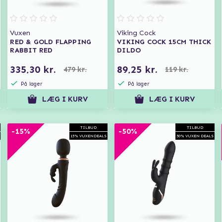
Vuxen
Viking Cock
RED & GOLD FLAPPING
VIKING COCK 15CM THICK
RABBIT RED
DILDO
335,30 kr.
89,25 kr.
479 kr.
119 kr.
På lager
På lager
LÆG I KURV
LÆG I KURV
TILBUD
TILBUD
-15%
-50%
15% VUXENDEALS
50% VUXEN DEALS