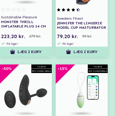
Sustainable Pleasure
Swedens Finest
MONSTER THRILL
JENNIFER THE LINGERIE
INFLATABLE PLUG 14 CM
MODEL CUP MASTURBATOR
223,20 kr.
79,20 kr.
279 kr.
99 kr.
På lager
På lager
LÆG I KURV
LÆG I KURV
TILBUD
TILBUD
-50%
-15%
50% VUXEN DEALS
15% VUXENDEALS