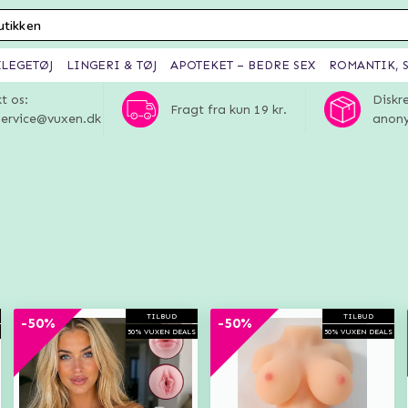
XLEGETØJ
LINGERI & TØJ
APOTEKET – BEDRE SEX
ROMANTIK, S
t os:
Diskr
Fragt fra kun 19 kr.
ervice@vuxen.dk
anony
TILBUD
TILBUD
-50%
-50%
50% VUXEN DEALS
50% VUXEN DEALS