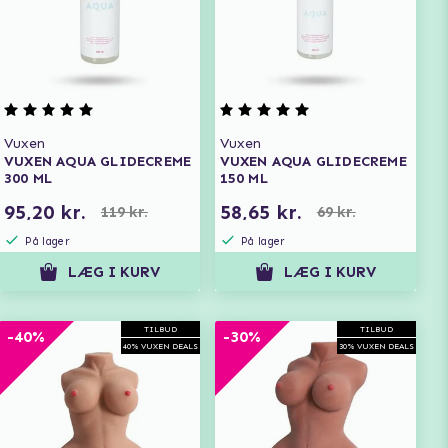
Vuxen
Vuxen
VUXEN AQUA GLIDECREME
VUXEN AQUA GLIDECREME
300 ML
150 ML
95,20 kr.
58,65 kr.
119 kr.
69 kr.
På lager
På lager
LÆG I KURV
LÆG I KURV
TILBUD
TILBUD
-40%
-30%
40% VUXEN DEALS
30% VUXEN DEALS