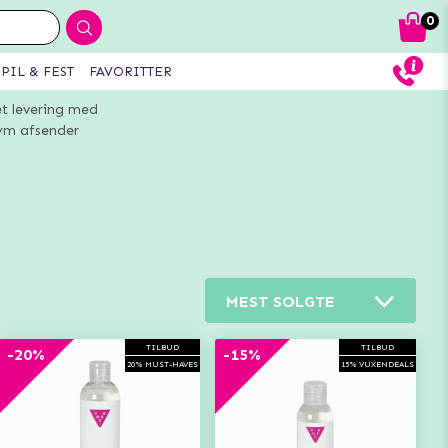
0
PIL & FEST
FAVORITTER
et levering med
m afsender
MEST SOLGTE
TILBUD
TILBUD
-20%
-15%
20% MUST-HAVES
15% VUXENDEALS