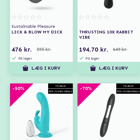
Sustainable Pleasure
LICK & BLOW MY DICK
THRUSTING 10X RABBIT
VIBE
476 kr.
194,70 kr.
595 kr.
649 kr.
På lager
På lager
LÆG I KURV
LÆG I KURV
TILBUD
TILBUD
-50%
-70%
50% VUXEN DEALS
70% VUXENDEALS