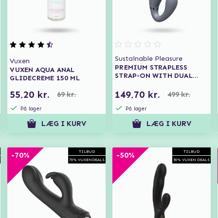
Sustainable Pleasure
Vuxen
PREMIUM STRAPLESS
VUXEN AQUA ANAL
STRAP-ON WITH DUAL
GLIDECREME 150 ML
MOTORS AND REMOTE
CONTROL
55,20 kr.
149,70 kr.
69 kr.
499 kr.
På lager
På lager
LÆG I KURV
LÆG I KURV
TILBUD
TILBUD
-70%
-50%
70% VUXENDEALS
50% VUXEN DEALS