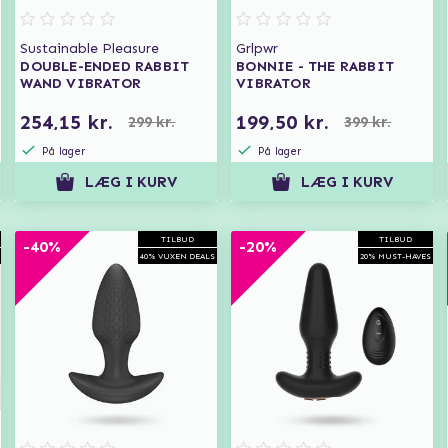
Sustainable Pleasure
Grlpwr
DOUBLE-ENDED RABBIT
BONNIE - THE RABBIT
WAND VIBRATOR
VIBRATOR
254,15 kr.
199,50 kr.
299 kr.
399 kr.
På lager
På lager
LÆG I KURV
LÆG I KURV
TILBUD
TILBUD
-40%
-20%
40% VUXEN DEALS
20% MUST-HAVES