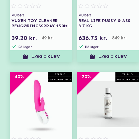
Vuxen
Vuxen
VUXEN TOY CLEANER
REAL LIFE PUSSY & ASS
RENGØRINGSSPRAY 150ML
3.7 KG
39,20 kr.
636,75 kr.
49 kr.
849 kr.
På lager
På lager
LÆG I KURV
LÆG I KURV
TILBUD
TILBUD
-40%
-20%
40% VUXEN DEALS
20% VUXENDEALS