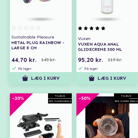
Sustainable Pleasure
Vuxen
METAL PLUG RAINBOW -
VUXEN AQUA ANAL
LARGE 8 CM
GLIDECREME 300 ML
44,70 kr.
95,20 kr.
149 kr.
119 kr.
På lager
På lager
LÆG I KURV
LÆG I KURV
TILBUD
TILBUD
-20%
-50%
20% VUXENDEALS
50% VUXEN DEALS