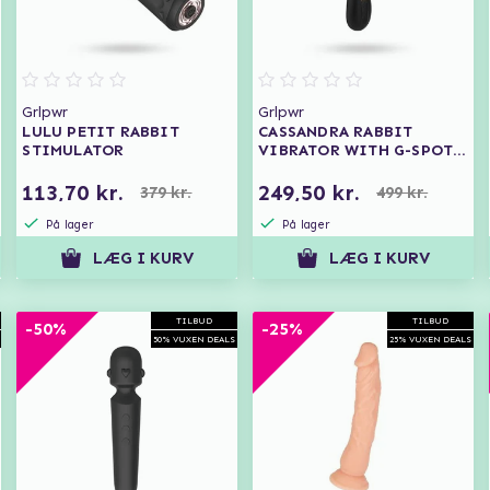
Grlpwr
Grlpwr
LULU PETIT RABBIT
CASSANDRA RABBIT
STIMULATOR
VIBRATOR WITH G-SPOT
FLAPPING
113,70 kr.
249,50 kr.
379 kr.
499 kr.
På lager
På lager
LÆG I KURV
LÆG I KURV
TILBUD
TILBUD
-50%
-25%
50% VUXEN DEALS
25% VUXEN DEALS