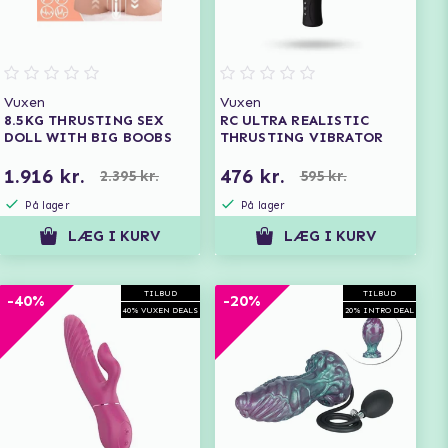
Vuxen
Vuxen
8.5KG THRUSTING SEX
RC ULTRA REALISTIC
DOLL WITH BIG BOOBS
THRUSTING VIBRATOR
1.916 kr.
476 kr.
2.395 kr.
595 kr.
På lager
På lager
LÆG I KURV
LÆG I KURV
TILBUD
TILBUD
-40%
-20%
40% VUXEN DEALS
20% INTRO DEAL