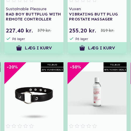
Sustainable Pleasure
Vuxen
BAD BOY BUTTPLUG WITH
VIBRATING BUTT PLUG
REMOTE CONTROLLER
PROSTATE MASSAGER
227,40 kr.
255,20 kr.
379 kr.
319 kr.
På lager
På lager
LÆG I KURV
LÆG I KURV
TILBUD
TILBUD
-20%
-50%
20% VUXENDEALS
50% VUXEN DEALS