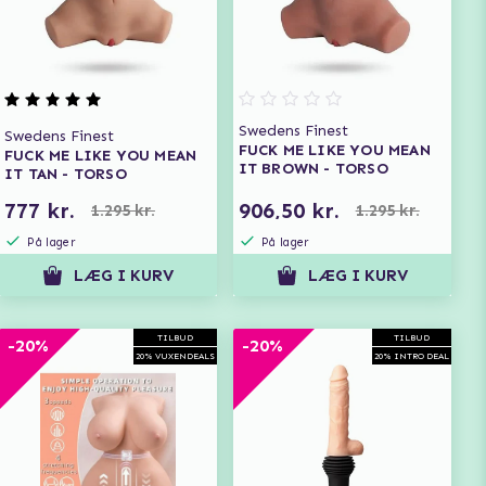
Swedens Finest
Swedens Finest
FUCK ME LIKE YOU MEAN
FUCK ME LIKE YOU MEAN
IT BROWN - TORSO
IT TAN - TORSO
777 kr.
906,50 kr.
1.295 kr.
1.295 kr.
På lager
På lager
LÆG I KURV
LÆG I KURV
TILBUD
TILBUD
-20%
-20%
20% VUXENDEALS
20% INTRO DEAL