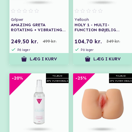
Grlpwr
Yellooh
AMAZING GRETA
HOLY 1 - MULTI-
ROTATING + VIBRATING
FUNCTION BØJELIG
DONG
PARVIBRATOR MED
FJERNBETJENING
249,50 kr.
104,70 kr.
499 kr.
349 kr.
På lager
På lager
LÆG I KURV
LÆG I KURV
TILBUD
TILBUD
-20%
-25%
20% VUXENDEALS
25% VUXEN DEALS