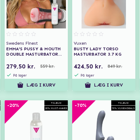
Swedens Finest
Vuxen
EMMA'S PUSSY & MOUTH
BUSTY LADY TORSO
DOUBLE MASTURBATOR
MASTURBATOR 3.7 KG
KIT
279,50 kr.
424,50 kr.
559 kr.
849 kr.
På lager
På lager
LÆG I KURV
LÆG I KURV
TILBUD
TILBUD
-20%
-70%
20% MUST-HAVES
70% VUXENDEALS