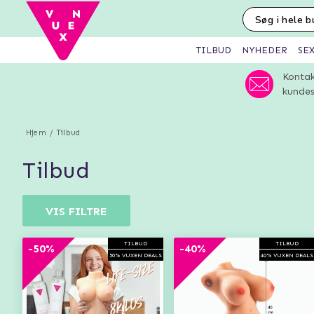
SE
TILBUD
NYHEDER
Kontak
kundes
Hjem
Tilbud
tilbud
VIS FILTRE
TILBUD
TILBUD
-50%
-40%
50% VUXEN DEALS
40% VUXEN DEALS