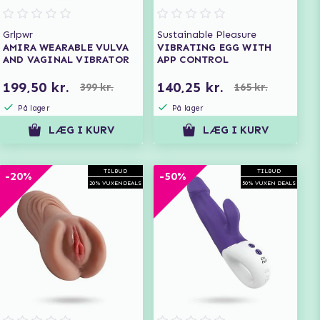
Grlpwr
Sustainable Pleasure
AMIRA WEARABLE VULVA
VIBRATING EGG WITH
AND VAGINAL VIBRATOR
APP CONTROL
199,50 kr.
140,25 kr.
399 kr.
165 kr.
På lager
På lager
LÆG I KURV
LÆG I KURV
TILBUD
TILBUD
-20%
-50%
20% VUXENDEALS
50% VUXEN DEALS