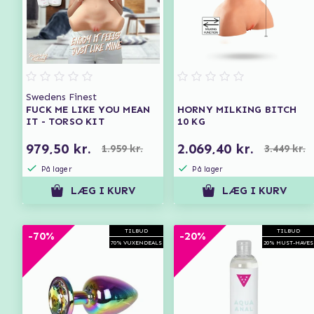
Swedens Finest
FUCK ME LIKE YOU MEAN
HORNY MILKING BITCH
IT - TORSO KIT
10 KG
979,50 kr.
2.069,40 kr.
1.959 kr.
3.449 kr.
På lager
På lager
LÆG I KURV
LÆG I KURV
TILBUD
TILBUD
-70%
-20%
70% VUXENDEALS
20% MUST-HAVES