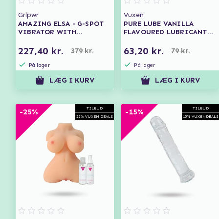
Grlpwr
Vuxen
AMAZING ELSA - G-SPOT
PURE LUBE VANILLA
VIBRATOR WITH
FLAVOURED LUBRICANT
CLITORAL SUCTION
150 ML
227,40 kr.
63,20 kr.
379 kr.
79 kr.
På lager
På lager
LÆG I KURV
LÆG I KURV
TILBUD
TILBUD
-25%
-15%
25% VUXEN DEALS
15% VUXENDEALS