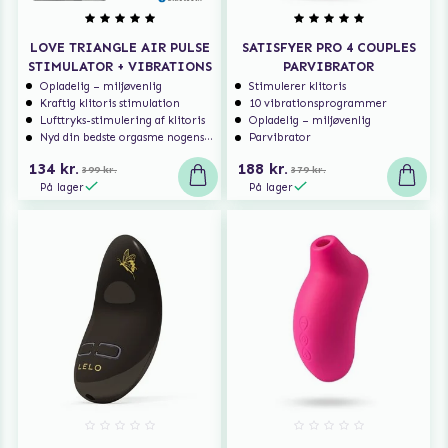
LOVE TRIANGLE AIR PULSE
SATISFYER PRO 4 COUPLES
STIMULATOR + VIBRATIONS
PARVIBRATOR
Opladelig – miljøvenlig
Stimulerer klitoris
Kraftig klitoris stimulation
10 vibrationsprogrammer
Lufttryks-stimulering af klitoris
Opladelig – miljøvenlig
Nyd din bedste orgasme nogensinde!
Parvibrator
134 kr.
188 kr.
399 kr.
379 kr.
På lager
På lager