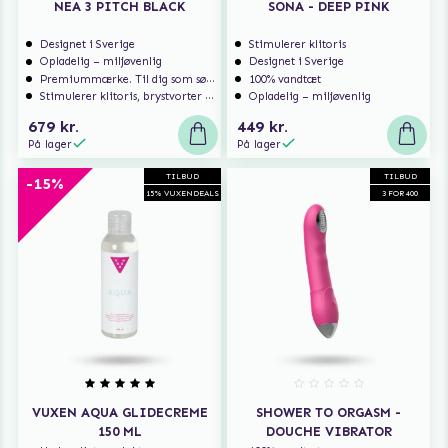
NEA 3 PITCH BLACK
SONA - DEEP PINK
Designet i Sverige
Stimulerer klitoris
Opladelig – miljøvenlig
Designet i Sverige
Premiummærke. Til dig som søger ekstra høj kvalitet.
100% vandtæt
Stimulerer klitoris, brystvorter m.m.
Opladelig – miljøvenlig
679 kr.
449 kr.
På lager
På lager
TILBUD
TILBUD
-15%
15% VUXENDEALS
3 FOR 400
VUXEN AQUA GLIDECREME
SHOWER TO ORGASM -
150 ML
DOUCHE VIBRATOR