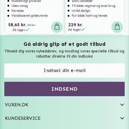
Hudvenligt produkt
100% vandtæt
Uden smag
Til både vaginal og anal brug
Farveløs
Unikt design
Vandbaseret glidecreme
For både ham og hende
58,65 kr.
229 kr.
69 kr.
På lager
På lager
Gå aldrig glip af et godt tilbud
Vuxen Magazine
Tilmeld dig vores nyhedsbrev, og modtag vores specielle tilbud og
Sexlegetøj
rabatter direkte til din indboks!
Onaniprodukter til ham
Vibratorer
Hvem er vi
INDSEND
Sexdukker
Purefun Commerce AB
VAT: SE556744520901
Diskret levering
Dildoer
VUXEN.DK
kundeservice@vuxen.dk
Handelsbetingelser
Fleshlight
KUNDESERVICE
Fortryd aftale
GRL PWR