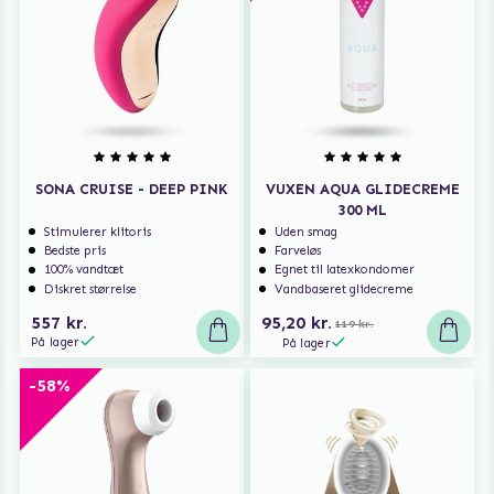
SONA CRUISE - DEEP PINK
VUXEN AQUA GLIDECREME
300 ML
Stimulerer klitoris
Uden smag
Bedste pris
Farveløs
100% vandtæt
Egnet til latexkondomer
Diskret størrelse
Vandbaseret glidecreme
557 kr.
95,20 kr.
119 kr.
På lager
På lager
-58%