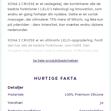
SONA 2 CRUISE er et sexlegetøj, der kombinerer alle de
bedste funktioner i LELO´s teknologi og innovation, som
endnu en gang forhøjer din nydelse. Dette er en sonisk
massager, der stimulerer 75% mere af klitoris, og ikke kun
på ydersiden - dens intensitet, kan mærkes endnu dybere
nedenunder.
SONA 2 CRUISE er en ultimativ LELO-opgradering, fordi
den har alle de bedste funktioner, som hidtil. Den
fungerer med Cruise Control-teknologi, hvilket betyder,
at når det presses hårdt mod kroppen, taber det sin
Se hele produktbeskrivelsen
kraft, hvilket resultere i en perfekt konsistent,
komplikationsfri oplevelse. Det sker helt automatisk, og
kan uden tvivl bringe dig i ren ekstase.
HURTIGE FAKTA
SONA 2 CRUISE er genopladelig og 100% vandtæt. Der
er 12 kraftfulde, men stadig blide indstillinger, så du kan
Detaljer
finde den perfekte for dig. For mere praktisk brug,
Materiale
100% Premium Silicone
ændres den måde, SONA 2 CRUISE slukker på. I stedet
for at skubbe og holde (-) på controlleren, så fungerer
Vandtæt
Ja
den midterste knap () som indstillings-omskifter og sluk-
Batterier medfølger
Genopladelige