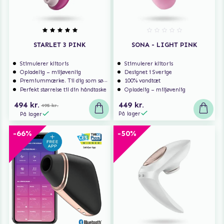
STARLET 3 PINK
SONA - LIGHT PINK
Stimulerer klitoris
Stimulerer klitoris
Opladelig – miljøvenlig
Designet i Sverige
Premiummærke. Til dig som søger ekstra høj kvalitet.
100% vandtæt
Perfekt størrelse til din håndtaske
Opladelig – miljøvenlig
494 kr.
449 kr.
495 kr.
På lager
På lager
-66%
-50%