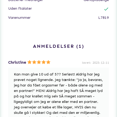
knap.
Uden ftalater
Dette er en massager, der er let at rengøre, fordi den er
Varenummer
L7819
lavet af 100% silikone af medicinsk kvalitet, og den er
body-safe og holdbar - den har op til to timers brug på
én gang.
ANMELDELSER
1
Christine
lavet
:
2023-12-11
Kan man give 10 ud af 5?? Seriøst! Aldrig har jeg
prøvet noget lignende. Jeg tænkte: "Ja ja, bevares,
jeg har da fået orgasmer før - både alene og med
en partner!" MEN! Aldrig har jeg haft SÅ meget lyd
på og har krøllet mig selv SÅ meget sammen -
ligegyldigt om jeg er alene eller med en partner.
Jeg overvejer at købe et lille lager, HVIS den nu
skulle gå i stykker! Og det med den er miljøvenlig.