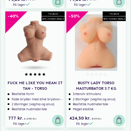
På lager
På lager
TILBUD
TILBUD
-40%
-50%
40% VUXEN DEALS
50% VUXEN DEALS
FUCK ME LIKE YOU MEAN IT
BUSTY LADY TORSO
TAN - TORSO
MASTURBATOR 3.7 KG
Realistisk form
Intensiv stimulans
Faste bryster med stive brystvorter
2 åbninger (vagina og anus)
2 åbninger (vagina og anus)
Realistisk hudmateriale
Realistisk hudmateriale
Meget elastisk
777 kr.
424,50 kr.
1.295 kr.
849 kr.
På lager
På lager