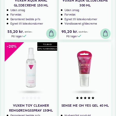
VUXEN AQUA ANAL
VUXEN AQUA GLIDECREME
GLIDECREME 150 ML
300 ML
Uden smag
Uden smag
Farveløs
Farveløs
Garanteret bedste pris
Egnet til latexkondomer
Egnet til latexkondomer
Vandbaseret glidecreme
55,20 kr.
95,20 kr.
69 kr.
119 kr.
På lager
På lager
TILBUD
-20%
20% VUXENDEALS
VUXEN TOY CLEANER
SENSE ME OH YES GEL 40 ML
RENGØRINGSSPRAY 150ML
Garanteret bedste pris
Hudvenligt produkt