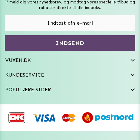
Tilmeld dig vores nyhedsbrev, og modtag vores specielle tilbud og
Sexlegetøj
rabatter direkte til din indboks!
Onaniprodukter til ham
Vibratorer
Hvem er vi
INDSEND
Sexdukker
Purefun Commerce AB
VAT: SE556744520901
Diskret levering
Dildoer
VUXEN.DK
kundeservice@vuxen.dk
Handelsbetingelser
Fleshlight
KUNDESERVICE
Fortryd aftale
GRL PWR
POPULÆRE SIDER
Frækt undertøj