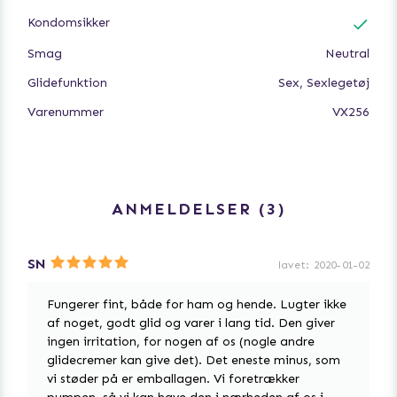
Kondomsikker
Smag
Neutral
Glidefunktion
Sex, Sexlegetøj
Varenummer
VX256
ANMELDELSER
3
SN
lavet
:
2020-01-02
Fungerer fint, både for ham og hende. Lugter ikke
af noget, godt glid og varer i lang tid. Den giver
ingen irritation, for nogen af os (nogle andre
glidecremer kan give det). Det eneste minus, som
vi støder på er emballagen. Vi foretrækker