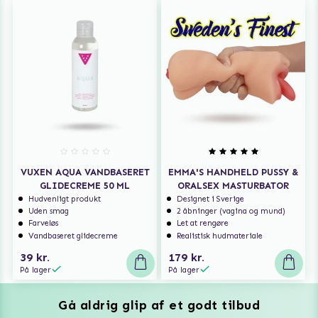
VUXEN AQUA VANDBASERET
EMMA'S HANDHELD PUSSY &
GLIDECREME 50 ML
ORALSEX MASTURBATOR
Hudvenligt produkt
Designet i Sverige
Uden smag
2 åbninger (vagina og mund)
Farveløs
Let at rengøre
Vandbaseret glidecreme
Realistisk hudmateriale
39 kr.
179 kr.
På lager
På lager
Gå aldrig glip af et godt tilbud
Vuxen Magazine