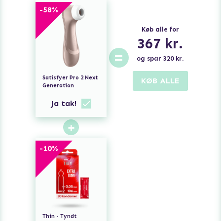
-
58
%
Køb alle for
367
kr.
=
og spar
320
kr.
Satisfyer Pro 2 Next
KØB ALLE
Generation
Ja tak!
+
-
10
%
Thin - Tyndt