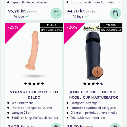
Egnet til latexkondomer
Et must for dem der kan lide analsex og analt sexlegetøj
95,20 kr.
44,70 kr.
119 kr.
149 kr.
På lager
På lager
TILBUD
TILBUD
-25%
-20%
25% VUXEN DEALS
20% VUXENDEALS
VIKING COCK 21CM SLIM
JENNIFER THE LINGERIE
DILDO
MODEL CUP MASTURBATOR
Realistisk form
Designet i Sverige
Indførbar længde ca. 21 cm
Fantastisk kvalitet til billig pris
Længde 23 cm
Diskret – perfekt at have med på rejse
Blodårer langs skaftet til realistisk nydelse
Realistisk hudmateriale
74,25 kr.
79,20 kr.
99 kr.
99 kr.