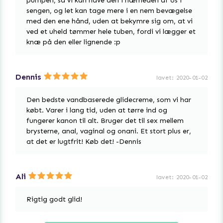
pumpen, så vi kan have den i nærheden af os i
sengen, og let kan tage mere i en nem bevægelse
med den ene hånd, uden at bekymre sig om, at vi
ved et uheld tømmer hele tuben, fordi vi lægger et
knæ på den eller lignende :p
Dennis
lavet
:
2020-01-02
Den bedste vandbaserede glidecreme, som vi har
købt. Varer i lang tid, uden at tørre ind og
fungerer kanon til alt. Bruger det til sex mellem
brysterne, anal, vaginal og onani. Et stort plus er,
at det er lugtfrit! Køb det! -Dennis
Ali
lavet
:
2020-01-02
Rigtig godt glid!