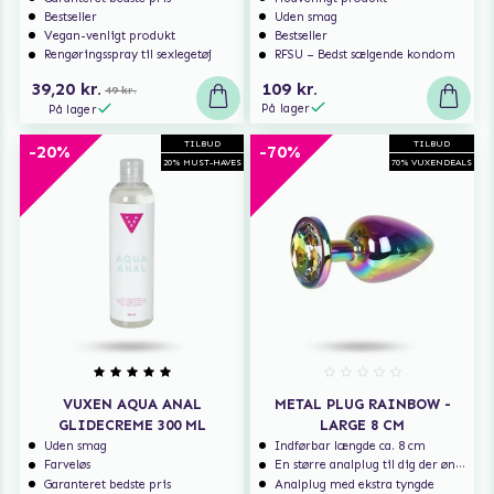
Bestseller
Uden smag
Vegan-venligt produkt
Bestseller
Rengøringsspray til sexlegetøj
RFSU – Bedst sælgende kondom
39,20 kr.
109 kr.
49 kr.
På lager
På lager
TILBUD
TILBUD
-20%
-70%
20% MUST-HAVES
70% VUXENDEALS
VUXEN AQUA ANAL
METAL PLUG RAINBOW -
GLIDECREME 300 ML
LARGE 8 CM
Uden smag
Indførbar længde ca. 8 cm
Farveløs
En større analplug til dig der ønsker at blive fyldt
Garanteret bedste pris
Analplug med ekstra tyngde