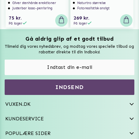
Giver stenhårde erektioner
Naturtro størrelse
Justerbar lasso-penisring
Fotorealistisk ansigt
75 kr.
269 kr.
På lager
På lager
Gå aldrig glip af et godt tilbud
Vuxen Magazine
Tilmeld dig vores nyhedsbrev, og modtag vores specielle tilbud og
Sexlegetøj
rabatter direkte til din indboks!
Onaniprodukter til ham
Vibratorer
Hvem er vi
INDSEND
Sexdukker
Purefun Commerce AB
VAT: SE556744520901
Diskret levering
Dildoer
VUXEN.DK
kundeservice@vuxen.dk
Handelsbetingelser
Fleshlight
KUNDESERVICE
Fortryd aftale
GRL PWR
POPULÆRE SIDER
Frækt undertøj