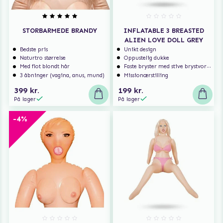
STORBARMEDE BRANDY
INFLATABLE 3 BREASTED
ALIEN LOVE DOLL GREY
Bedste pris
Unikt design
Naturtro størrelse
Oppustelig dukke
Med flot blondt hår
Faste bryster med stive brystvorter
3 åbninger (vagina, anus, mund)
Missionærstilling
399 kr.
199 kr.
På lager
På lager
-4%