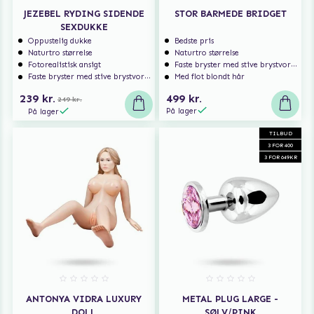
JEZEBEL RYDING SIDENDE
STOR BARMEDE BRIDGET
SEXDUKKE
Oppustelig dukke
Bedste pris
Naturtro størrelse
Naturtro størrelse
Fotorealistisk ansigt
Faste bryster med stive brystvorter
Faste bryster med stive brystvorter
Med flot blondt hår
239 kr.
499 kr.
249 kr.
På lager
På lager
TILBUD
3 FOR 400
3 FOR 649KR
ANTONYA VIDRA LUXURY
METAL PLUG LARGE -
DOLL
SØLV/PINK