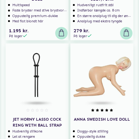
Multispeed
Hudvenligt rustfrit stål
Faste bryster med stive brystvorter
Indførbar længde ca. 8 cm
Oppustelig premium-dukke
En større analplug til dig der ønsker at blive fyldt
Med flot blondt hår
Analplug med ekstra tyngde
1.195 kr.
279 kr.
På lager
På lager
JET HORNY LASSO COCK
ANNA SWEDISH LOVE DOLL
RING WITH BALL STRAP
Hudvenlig silikone
Doggy-style stilling
Let at rengøre
Oppustelig dukke