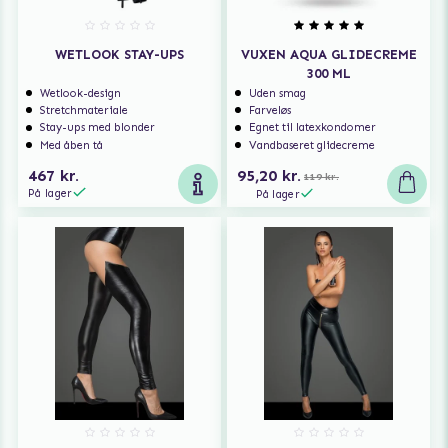
WETLOOK STAY-UPS
VUXEN AQUA GLIDECREME
300 ML
Wetlook-design
Uden smag
Stretchmateriale
Farveløs
Stay-ups med blonder
Egnet til latexkondomer
Med åben tå
Vandbaseret glidecreme
467 kr.
95,20 kr.
119 kr.
På lager
På lager