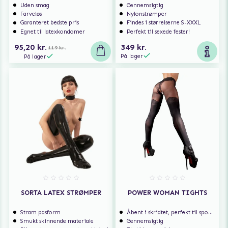
Uden smag
Gennemsigtig
Farveløs
Nylonstrømper
Garanteret bedste pris
Findes i størrelserne S-XXXL
Egnet til latexkondomer
Perfekt til sexede fester!
95,20 kr.
349 kr.
119 kr.
På lager
På lager
SORTA LATEX STRØMPER
POWER WOMAN TIGHTS
Stram pasform
Åbent i skridtet, perfekt til spontan sex
Smukt skinnende materiale
Gennemsigtig