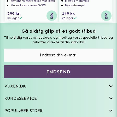
Bliv endnu mere sexet med latex!
Elastisk materiale
Findes i størrelserne S-XXL
Nylonstrømper
299 kr.
149 kr.
På lager
På lager
Gå aldrig glip af et godt tilbud
Vuxen Magazine
Tilmeld dig vores nyhedsbrev, og modtag vores specielle tilbud og
Sexlegetøj
rabatter direkte til din indboks!
Onaniprodukter til ham
Vibratorer
Hvem er vi
INDSEND
Sexdukker
Purefun Commerce AB
VAT: SE556744520901
Diskret levering
Dildoer
VUXEN.DK
kundeservice@vuxen.dk
Handelsbetingelser
Fleshlight
KUNDESERVICE
Fortryd aftale
GRL PWR
POPULÆRE SIDER
Frækt undertøj