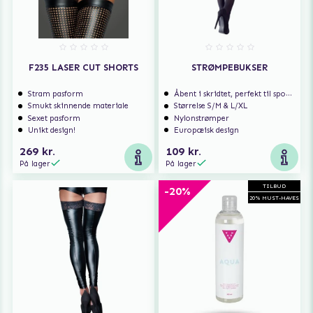
F235 LASER CUT SHORTS
STRØMPEBUKSER
Stram pasform
Åbent i skridtet, perfekt til spontan sex
Smukt skinnende materiale
Størrelse S/M & L/XL
Sexet pasform
Nylonstrømper
Unikt design!
Europæisk design
269 kr.
109 kr.
På lager
På lager
TILBUD
-20%
20% MUST-HAVES