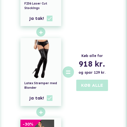
F236 Laser Cut
Stockings
Ja tak!
+
Køb alle for
918
kr.
=
og spar
129
kr.
Latex Strømper med
KØB ALLE
Blonder
Ja tak!
+
-
30
%