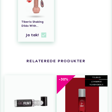
Tiberio Shaking
Dildo With
Thrusting, Rotation
& Remote 22 cm
Ja tak!
RELATEREDE PRODUKTER
TILBUD
-30%
LINGERIE
VUXENDEALS