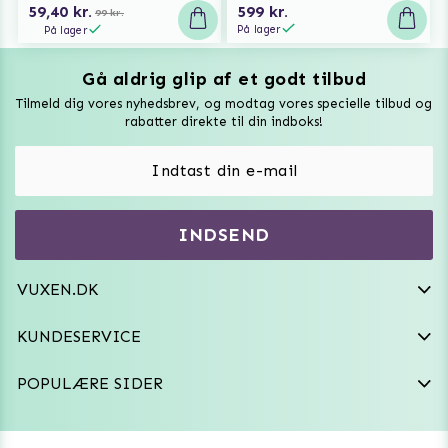
59,40 kr.
599 kr.
99 kr.
På lager
På lager
Gå aldrig glip af et godt tilbud
Vuxen Magazine
Tilmeld dig vores nyhedsbrev, og modtag vores specielle tilbud og
Sexlegetøj
rabatter direkte til din indboks!
Onaniprodukter til ham
Vibratorer
Hvem er vi
INDSEND
Sexdukker
Purefun Commerce AB
VAT: SE556744520901
Diskret levering
Dildoer
VUXEN.DK
kundeservice@vuxen.dk
Handelsbetingelser
Fleshlight
KUNDESERVICE
Fortryd aftale
GRL PWR
POPULÆRE SIDER
Frækt undertøj