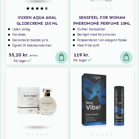
VUXEN AQUA ANAL
SENSFEEL FOR WOMAN
GLIDECREME 150 ML
PHEROMOME PERFUME 10ML
Uden smag
Dufter fantastisk!
Farveløs
Beriget med feromoner
Garanteret bedste pris
Præsenteret i en elegant flaske
Egnet til latexkondomer
Med frisk duft
55,20 kr.
119 kr.
69 kr.
På lager
På lager