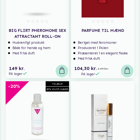
BIG FLIRT PHEROMONE SEX
PARFUME TIL MÆND
ATTRACTANT ROLL-ON
Hudvenligt produkt
Beriget med feromoner
Både for hende og ham
Produceret i Polen
Med frisk duft
Præsenteret i en elegant flaske
Med frisk duft
149 kr.
104,30 kr.
149 kr.
På lager
På lager
TILBUD
-20%
20% MUST-HAVES