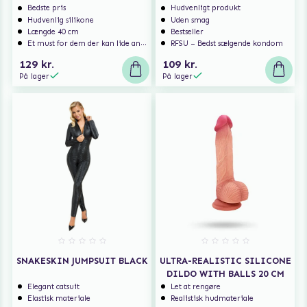
Bedste pris
Hudvenligt produkt
Hudvenlig silikone
Uden smag
Længde 40 cm
Bestseller
Et must for dem der kan lide analsex og analt sexlegetøj
RFSU – Bedst sælgende kondom
129 kr.
109 kr.
På lager
På lager
SNAKESKIN JUMPSUIT BLACK
ULTRA-REALISTIC SILICONE
DILDO WITH BALLS 20 CM
Elegant catsuit
Let at rengøre
Elastisk materiale
Realistisk hudmateriale