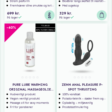
Stram pasform
Blodårer langs skaftet til realistisk nydelse
Fremhæver dine smukke og kvindelige former
Med sugekop
699 kr.
329 kr.
På lager
På lager
TILBUD
-40%
40% VUXEN DEALS
PURE LUBE WARMING
ZENN ANAL PLEASURE P-
ORIGINAL MASSAGEOLIE
SPOT THRUSTING
150 ML
Hudvenligt produkt
100% vandtæt
Vegan-venligt produkt
Pulsatorteknik – støder frem og tilbage
Massage oil for sexy moments
Opladelig – miljøvenlig
Fri for parabener
Prostatastimulering