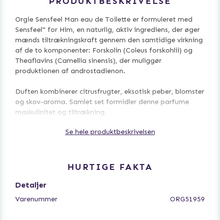
PRODUKTBESKRIVELSE
Orgie Sensfeel Man eau de Toilette er formuleret med
Sensfeel™ for Him, en naturlig, aktiv ingrediens, der øger
mænds tiltrækningskraft gennem den samtidige virkning
af de to komponenter: Forskolin (Coleus forskohlii) og
Theaflavins (Camellia sinensis), der muliggør
produktionen af androstadienon.
Duften kombinerer citrusfrugter, eksotisk peber, blomster
og skov-aroma. Samlet set formidler denne parfume
maskulinitet og tiltrækning.
Se hele produktbeskrivelsen
Vi anbefaler anvendelse på områder med højere
blodcirkulation, såsom nakken og håndledene. Effekten
af Orgie Sensfeel når sin maksimale respons 30 minutter
efter påføring og varer i flere timer. Påfør igen efter
HURTIGE FAKTA
behov.
Detaljer
Varenummer
ORG51959