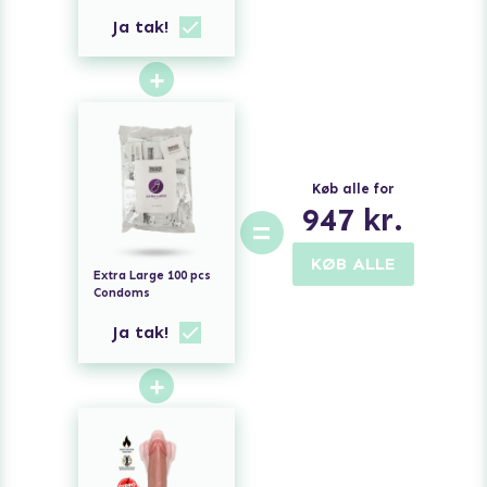
PERFUME 10ml
Ja tak!
+
Køb alle for
947
kr.
=
KØB ALLE
Extra Large 100 pcs
Condoms
Ja tak!
+