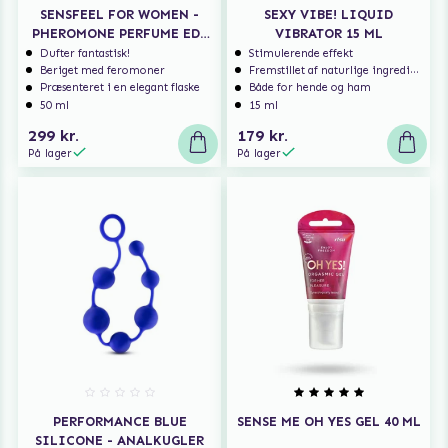
SENSFEEL FOR WOMEN -
SEXY VIBE! LIQUID
PHEROMONE PERFUME EDT
VIBRATOR 15 ML
INVOKE SEDUCTION 50 ML
Dufter fantastisk!
Stimulerende effekt
Beriget med feromoner
Fremstillet af naturlige ingredienser
Præsenteret i en elegant flaske
Både for hende og ham
50 ml
15 ml
299 kr.
179 kr.
På lager
På lager
PERFORMANCE BLUE
SENSE ME OH YES GEL 40 ML
SILICONE - ANALKUGLER