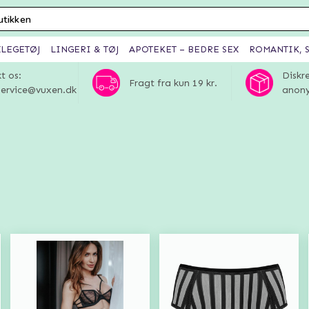
XLEGETØJ
LINGERI & TØJ
APOTEKET – BEDRE SEX
ROMANTIK, S
t os:
Diskr
Fragt fra kun 19 kr.
ervice@vuxen.dk
anony