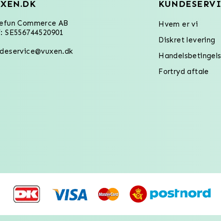
XEN.DK
KUNDESERVI
refun Commerce AB
Hvem er vi
: SE556744520901
Diskret levering
deservice@vuxen.dk
Handelsbetingels
Fortryd aftale