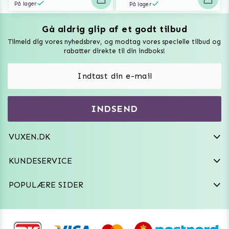
På lager
På lager
Gå aldrig glip af et godt tilbud
Vuxen Magazine
Tilmeld dig vores nyhedsbrev, og modtag vores specielle tilbud og
Sexlegetøj
rabatter direkte til din indboks!
Onaniprodukter til ham
Vibratorer
Hvem er vi
INDSEND
Sexdukker
Purefun Commerce AB
VAT: SE556744520901
Diskret levering
Dildoer
VUXEN.DK
kundeservice@vuxen.dk
Handelsbetingelser
Fleshlight
KUNDESERVICE
Fortryd aftale
GRL PWR
POPULÆRE SIDER
Frækt undertøj