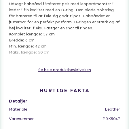
Udsøgt halsbånd i imiteret pels med leopardmønster i
læder i fin kvalitet med en D-ring. Den bløde polstring
får bæreren til at føle sig godt tilpas. Halsbåndet er
justerbar for en perfekt pasform. D-ringen er stærk og af
høj kvalitet, f.eks. Fastgør en snor til ringen.
Komplet længde: 57 cm
Bredde: 6 cm
Min. længde: 42 cm
Maks. længde: 50 cm
- Håndlavet læderhalskæde med imiteret pels i
Se hele produktbeskrivelsen
leopardmønster.
- Metal detaljer i eksklusiv vintage messing
- Et stykke D-ring til alsidige bondage-spil
HURTIGE FAKTA
Detaljer
Materiale
Leather
Varenummer
PBK5047