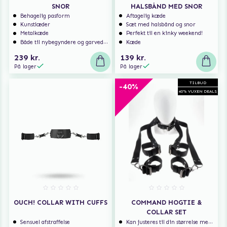
SNOR
HALSBÅND MED SNOR
Behagelig pasform
Aftagelig kæde
Kunstlæder
Sæt med halsbånd og snor
Metalkæde
Perfekt til en kinky weekend!
Både til nybegyndere og garvede eksperter
Kæde
239 kr.
139 kr.
På lager
På lager
TILBUD
-40%
40% VUXEN DEALS
OUCH! COLLAR WITH CUFFS
COMMAND HOGTIE &
COLLAR SET
Sensuel afstraffelse
Kan justeres til din størrelse med spænderne