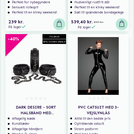
Perfekt for nybegyndere
Hudvenligt rustfrit stål
Sensuelt rollespil
Perfekt til en kinky weekend!
Perfekt til en kinky weekend!
Sæt til spændende bondagelege
239 kr.
539,40 kr.
899 kr.
På lager
På lager
TILBUD
-40%
40% VUXEN DEALS
DARK DESIRE - SORT
PVC CATSUIT MED 3-
HALSBÅND MED
VEJSLYNLÅS
FODMANCHETTER
Aftagelig kæde
Altid til den bedste pris
Kunstlæder
Ophidsende catsuit
Aftagelige håndjern
Stram pasform