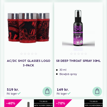
AC/DC SHOT GLASSES LOGO
S8 DEEP THROAT SPRAY 30ML
3-PACK
30 ml
Blowjob spray
519 kr.
149 kr.
På lager
På lager
TILBUD
TILBUD
-40%
-70%
40% VUXEN DEALS
70% VUXENDEALS