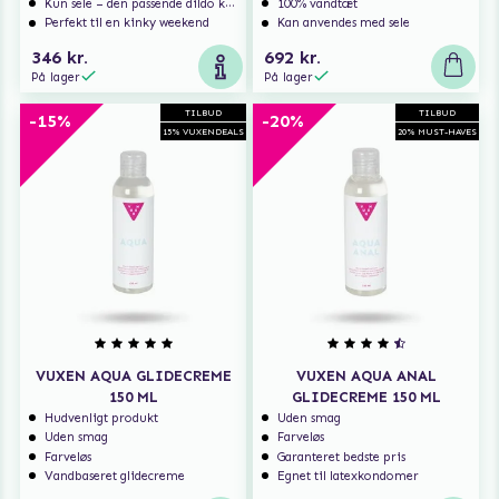
Kun sele – den passende dildo kan tilkøbes
100% vandtæt
Perfekt til en kinky weekend
Kan anvendes med sele
346 kr.
692 kr.
På lager
På lager
TILBUD
TILBUD
-15%
-20%
15% VUXENDEALS
20% MUST-HAVES
VUXEN AQUA GLIDECREME
VUXEN AQUA ANAL
150 ML
GLIDECREME 150 ML
Hudvenligt produkt
Uden smag
Uden smag
Farveløs
Farveløs
Garanteret bedste pris
Vandbaseret glidecreme
Egnet til latexkondomer