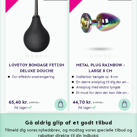
LOVETOY BONDAGE FETISH
METAL PLUG RAINBOW -
DELUXE DOUCHE
LARGE 8 CM
For effektiv analrengøring
Indførbar længde ca. 8 cm
En større analplug til dig der ønsker at blive fyldt
Analplug med ekstra tyngde
Et must for dem der kan lide analsex og analt sexlegetøj
65,40 kr.
44,70 kr.
109 kr.
149 kr.
På lager
På lager
Gå aldrig glip af et godt tilbud
Vuxen Magazine
Tilmeld dig vores nyhedsbrev, og modtag vores specielle tilbud og
Sexlegetøj
rabatter direkte til din indboks!