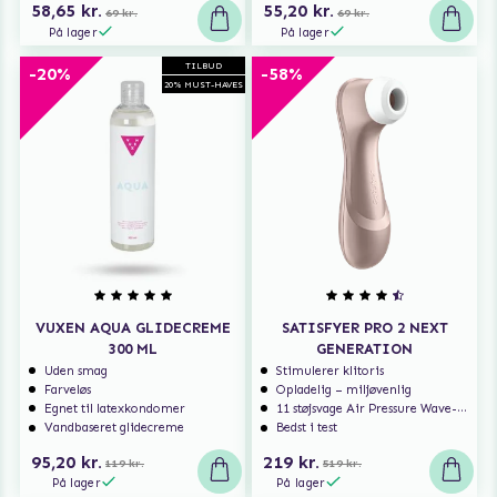
58,65 kr.
55,20 kr.
69 kr.
69 kr.
På lager
På lager
TILBUD
-20%
-58%
20% MUST-HAVES
VUXEN AQUA GLIDECREME
SATISFYER PRO 2 NEXT
300 ML
GENERATION
Uden smag
Stimulerer klitoris
Farveløs
Opladelig – miljøvenlig
Egnet til latexkondomer
11 støjsvage Air Pressure Wave-programmer
Vandbaseret glidecreme
Bedst i test
95,20 kr.
219 kr.
119 kr.
519 kr.
På lager
På lager