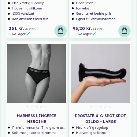
Med kraftig sugekop
Uden smag
Hudvenlig silikone
Farveløs
100% vandtæt
Garanteret bedste pris
Kan anvendes med sele
Egnet til latexkondomer
251 kr.
95,20 kr.
279 kr.
119 kr.
På lager
På lager
HARNESS LINGERIE
PROSTATE & G-SPOT SPOT
HEROINE
DILDO - LARGE
Premiummærke. Til dig som søger ekstra høj kvalitet.
Med kraftig sugekop
Sele med justerbare remme
Hudvenlig silikone