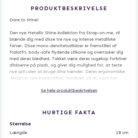
PRODUKTBESKRIVELSE
Dare to shine!
Den nye Metallic Shine-kollektion fra Strap-on-me, vil
blænde dig med disse tre nye og intense metalliske
farver. Disse mono-densitetsdildoer er fremstillet af
ftalatfri, body-safe flydende silikone og overrasker dig
med deres blødhed. Takket være deres sugekop forbliver
dildoerne på plads, og giver dig mulighed for, at teste
nye spil uden at bruge dine hænder. Deres ergonomiske
design er sele-kompatibel. Vandtæt, så du også kan
nyde den under bruseren eller i boblebad.
Se hele produktbeskrivelsen
HURTIGE FAKTA
Størrelse
Længde
18 cm