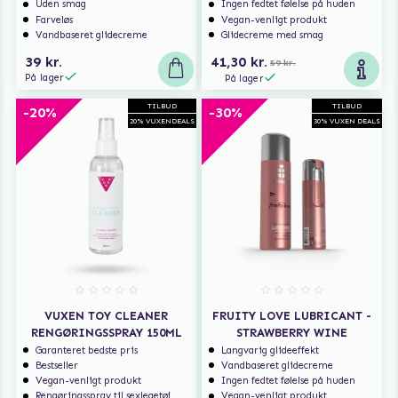
Uden smag
Ingen fedtet følelse på huden
Farveløs
Vegan-venligt produkt
Vandbaseret glidecreme
Glidecreme med smag
39 kr.
41,30 kr.
59 kr.
På lager
På lager
TILBUD
TILBUD
-20%
-30%
20% VUXENDEALS
30% VUXEN DEALS
VUXEN TOY CLEANER
FRUITY LOVE LUBRICANT -
RENGØRINGSSPRAY 150ML
STRAWBERRY WINE
Garanteret bedste pris
Langvarig glideeffekt
Bestseller
Vandbaseret glidecreme
Vegan-venligt produkt
Ingen fedtet følelse på huden
Rengøringsspray til sexlegetøj
Vegan-venligt produkt