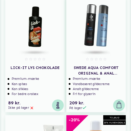
LICK-IT LYS CHOKOLADE
SWEDE AQUA COMFORT
ORIGINAL & ANAL
GLIDECREME - 2X120ML
Premium-mærke
Premium-mærke
Kan spises
Vandbaseret glidecreme
Kan slikkes
Analt glidecreme
For bedre oralsex
Fri for glyserin
89 kr.
209 kr.
Ikke på lager
På lager
TILBUD
-20%
20% VUXENDEALS