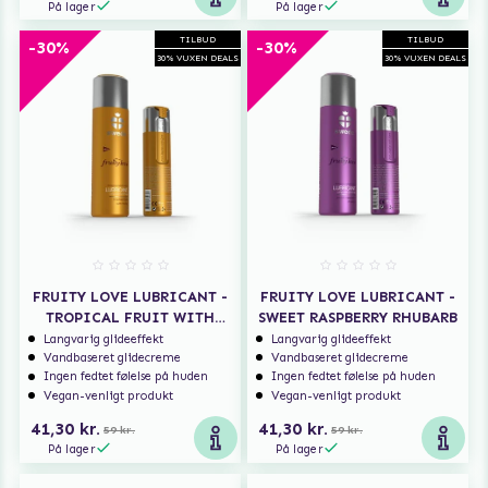
På lager
På lager
TILBUD
TILBUD
-30%
-30%
30% VUXEN DEALS
30% VUXEN DEALS
FRUITY LOVE LUBRICANT -
FRUITY LOVE LUBRICANT -
TROPICAL FRUIT WITH
SWEET RASPBERRY RHUBARB
HONEY
Langvarig glideeffekt
Langvarig glideeffekt
Vandbaseret glidecreme
Vandbaseret glidecreme
Ingen fedtet følelse på huden
Ingen fedtet følelse på huden
Vegan-venligt produkt
Vegan-venligt produkt
41,30 kr.
41,30 kr.
59 kr.
59 kr.
På lager
På lager