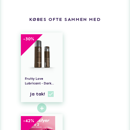
KØBES OFTE SAMMEN MED
-
30
%
Fruity Love
Lubricant - Dark
Chocolate
Ja tak!
+
-
42
%