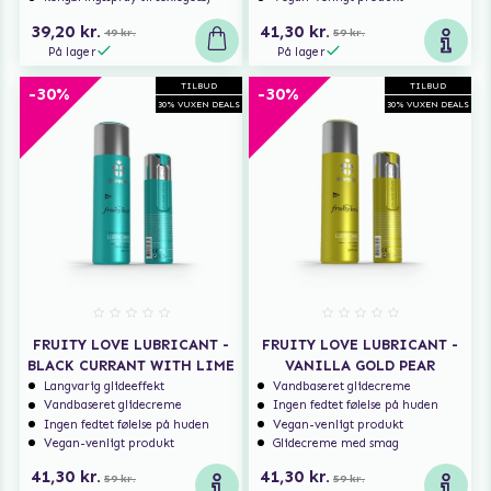
39,20 kr.
41,30 kr.
49 kr.
59 kr.
På lager
På lager
TILBUD
TILBUD
-30%
-30%
30% VUXEN DEALS
30% VUXEN DEALS
FRUITY LOVE LUBRICANT -
FRUITY LOVE LUBRICANT -
BLACK CURRANT WITH LIME
VANILLA GOLD PEAR
Langvarig glideeffekt
Vandbaseret glidecreme
Vandbaseret glidecreme
Ingen fedtet følelse på huden
Ingen fedtet følelse på huden
Vegan-venligt produkt
Vegan-venligt produkt
Glidecreme med smag
41,30 kr.
41,30 kr.
59 kr.
59 kr.