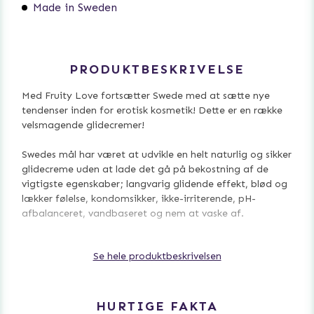
Made in Sweden
PRODUKTBESKRIVELSE
Med Fruity Love fortsætter Swede med at sætte nye
tendenser inden for erotisk kosmetik! Dette er en række
velsmagende glidecremer!
Swedes mål har været at udvikle en helt naturlig og sikker
glidecreme uden at lade det gå på bekostning af de
vigtigste egenskaber; langvarig glidende effekt, blød og
lækker følelse, kondomsikker, ikke-irriterende, pH-
afbalanceret, vandbaseret og nem at vaske af.
Resultatet er en række velsmagende glidecremer, der kun
Se hele produktbeskrivelsen
indeholder ingredienser, der også bruges af
fødevareindustrien. Dette betyder, at de er helt fri for
uønskede kemiske præparater og er sikre at indtage i
små mængder. Da formlen er endda pH-afbalanceret,
HURTIGE FAKTA