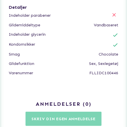
forstyrrer den ikke balancen i underlivet og reducerer
risikoen for svampeinfektioner.
Detaljer
Indeholder parabener
Parabenfri
Smag / duft: Mørk chokolade
Glidemiddeltype
Vandbaseret
Indeholder glycerin
Kondomsikker
Smag
Chocolate
Glidefunktion
Sex, Sexlegetøj
Varenummer
FLLIDC100446
ANMELDELSER
0
SKRIV DIN EGEN ANMELDELSE