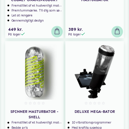
Fremstillet af et hudvenligt materiale
Premiummærke. Til dig som søger ekstra høj kvalitet.
Let at rengøre
Gennemsigtigt design
449 kr.
389 kr.
På lager
På lager
SPINNER MASTURBATOR -
DELUXE MEGA-BATOR
SHELL
Fremstillet af et hudvenligt materiale
10 vibrationsprogrammer
Bedste pris
Med kraftig sugekop