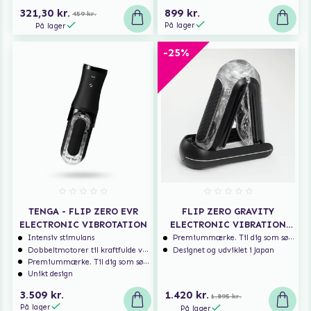
321,30 kr.
899 kr.
459 kr.
På lager
På lager
-25%
TENGA - FLIP ZERO EVR
FLIP ZERO GRAVITY
ELECTRONIC VIBROTATION
ELECTRONIC VIBRATION
BLACK
Intensiv stimulans
Premiummærke. Til dig som søger ekstra høj kvalitet.
Dobbeltmotorer til kraftfulde vibrationer
Designet og udviklet i Japan
Premiummærke. Til dig som søger ekstra høj kvalitet.
Unikt design
3.509 kr.
1.420 kr.
1.895 kr.
På lager
På lager