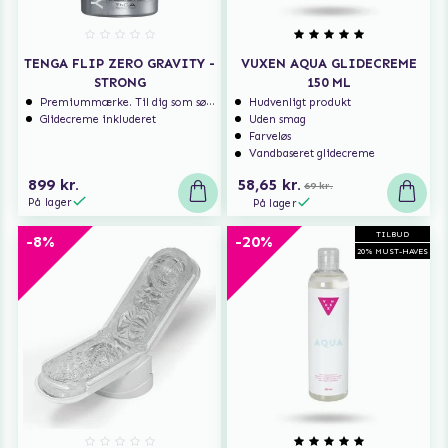
TENGA FLIP ZERO GRAVITY -
VUXEN AQUA GLIDECREME
STRONG
150 ML
Premiummærke. Til dig som søger ekstra høj kvalitet.
Hudvenligt produkt
Glidecreme inkluderet
Uden smag
Farveløs
Vandbaseret glidecreme
899 kr.
58,65 kr.
69 kr.
På lager
På lager
TILBUD
-8%
-20%
20% MUST-HAVES