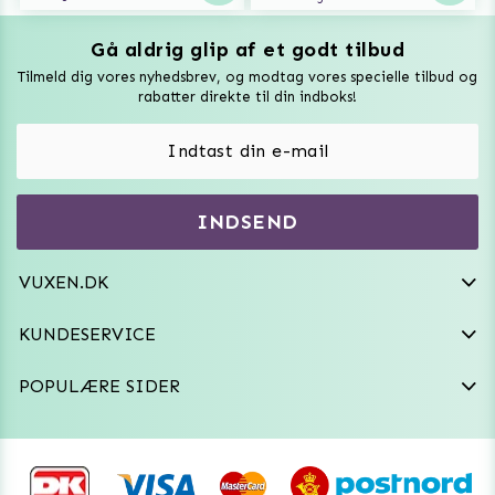
Gå aldrig glip af et godt tilbud
Vuxen Magazine
Tilmeld dig vores nyhedsbrev, og modtag vores specielle tilbud og
Sexlegetøj
rabatter direkte til din indboks!
Onaniprodukter til ham
Vibratorer
Hvem er vi
INDSEND
Sexdukker
Purefun Commerce AB
VAT: SE556744520901
Diskret levering
Dildoer
VUXEN.DK
kundeservice@vuxen.dk
Handelsbetingelser
Fleshlight
KUNDESERVICE
Fortryd aftale
GRL PWR
POPULÆRE SIDER
Frækt undertøj