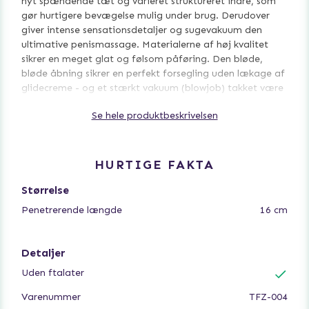
nyt spændende tæt og varieret struktureret indre, som
gør hurtigere bevægelse mulig under brug. Derudover
giver intense sensationsdetaljer og sugevakuum den
ultimative penismassage. Materialerne af høj kvalitet
sikrer en meget glat og følsom påføring. Den bløde,
bløde åbning sikrer en perfekt forsegling uden lækage af
glidecreme - og et stærkt vakuum (blowjob) takket være
envejsventilen. Intensiteten af onanioplevelsen kan øges
Se hele produktbeskrivelsen
og varieres ved at lægge pres på sidefladerne.
Masturbatoren er hængslet og derfor meget nem at
fylde med glidecreme og rengøre - og takket være den
HURTIGE FAKTA
integrerede tørrestativ kan den også tørres hygiejnisk.
Størrelse
Flip 0 (Zero) Gravity fra Tenga fås i 2 farver med
Penetrerende længde
16 cm
forskellige hårdhedsgrader af den indre struktur:
Hvid/hvid = blød (skånsom)
Sort/sort = hård (stærk)
Detaljer
Uden ftalater
Inkluderer opbevaringsetui og prøve af smøregel.
Varenummer
TFZ-004
8 cm x 7 cm x 18 cm.