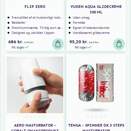
FLIP ZERO
VUXEN AQUA GLIDECREME
300 ML
Fremstillet af et hudvenligt materiale
Uden smag
Bestseller
Farveløs
Premiummærke. Til dig som søger ekstra høj kvalitet.
Egnet til latexkondomer
Designet og udviklet i Japan
Vandbaseret glidecreme
686 kr.
95,20 kr.
749 kr.
119 kr.
På lager
På lager
AERO MASTURBATOR -
TENGA - SPINNER DX 3 STEPS
COBALT ONANIPRODUKT
MASTURBATOR