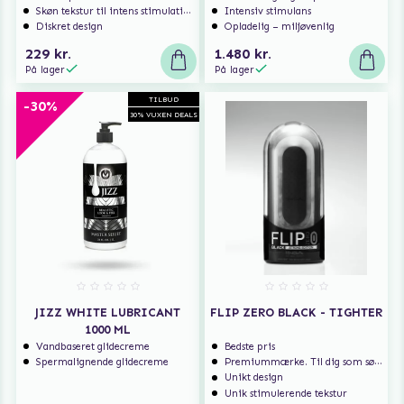
Skøn tekstur til intens stimulation!
Intensiv stimulans
Diskret design
Opladelig – miljøvenlig
229 kr.
1.480 kr.
På lager
På lager
TILBUD
-30%
30% VUXEN DEALS
JIZZ WHITE LUBRICANT
FLIP ZERO BLACK - TIGHTER
1000 ML
Vandbaseret glidecreme
Bedste pris
Spermalignende glidecreme
Premiummærke. Til dig som søger ekstra høj kvalitet.
Unikt design
Unik stimulerende tekstur