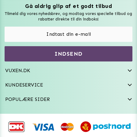
Gå aldrig glip af et godt tilbud
Vuxen Magazine
Tilmeld dig vores nyhedsbrev, og modtag vores specielle tilbud og
Sexlegetøj
rabatter direkte til din indboks!
Onaniprodukter til ham
Vibratorer
Hvem er vi
INDSEND
Sexdukker
Purefun Commerce AB
VAT: SE556744520901
Diskret levering
Dildoer
VUXEN.DK
kundeservice@vuxen.dk
Handelsbetingelser
Fleshlight
KUNDESERVICE
Fortryd aftale
GRL PWR
POPULÆRE SIDER
Frækt undertøj