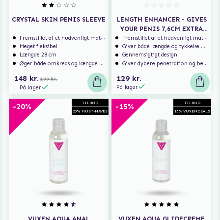
CRYSTAL SKIN PENIS SLEEVE
LENGTH ENHANCER - GIVES
YOUR PENIS 7,6CM EXTRA
LENGTH
Fremstillet af et hudvenligt materiale
Fremstillet af et hudvenligt materiale
Meget fleksibel
Giver både længde og tykkelse – for hendes nydelse
Længde 28 cm
Gennemsigtigt design
Øger både omkreds og længde på din penis
Giver dybere penetration og bedre stimulering
148 kr.
129 kr.
199 kr.
På lager
På lager
TILBUD
TILBUD
-20%
-15%
20% MUST-HAVES
15% VUXENDEALS
VUXEN AQUA ANAL
VUXEN AQUA GLIDECREME