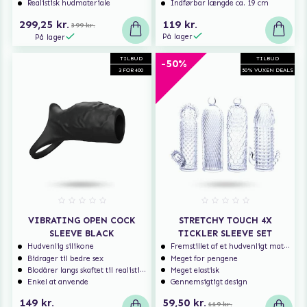
Realistisk hudmateriale
Indførbar længde ca. 19 cm
299,25 kr.
119 kr.
399 kr.
På lager
På lager
TILBUD
TILBUD
-50%
3 FOR 400
50% VUXEN DEALS
VIBRATING OPEN COCK
STRETCHY TOUCH 4X
SLEEVE BLACK
TICKLER SLEEVE SET
Hudvenlig silikone
Fremstillet af et hudvenligt materiale
Bidrager til bedre sex
Meget for pengene
Blodårer langs skaftet til realistisk nydelse
Meget elastisk
Enkel at anvende
Gennemsigtigt design
149 kr.
59,50 kr.
119 kr.