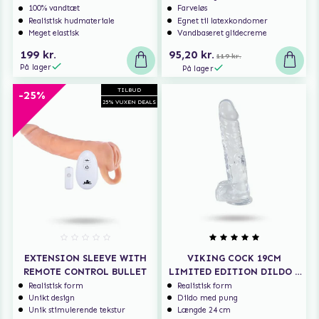
100% vandtæt
Farveløs
Realistisk hudmateriale
Egnet til latexkondomer
Meget elastisk
Vandbaseret glidecreme
199 kr.
95,20 kr.
119 kr.
På lager
På lager
TILBUD
-25%
25% VUXEN DEALS
EXTENSION SLEEVE WITH
VIKING COCK 19CM
REMOTE CONTROL BULLET
LIMITED EDITION DILDO -
CLEAR
Realistisk form
Realistisk form
Unikt design
Dildo med pung
Unik stimulerende tekstur
Længde 24 cm