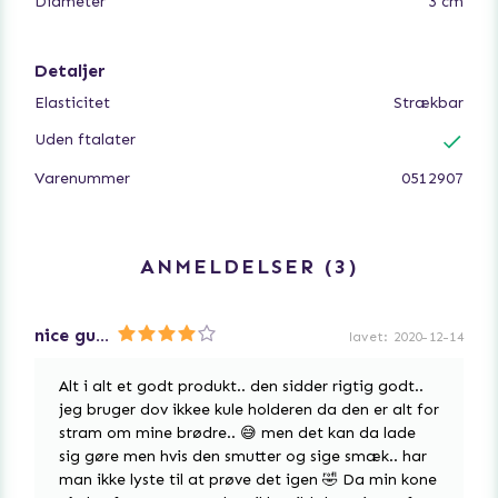
Diameter
3 cm
Detaljer
Elasticitet
Strækbar
Uden ftalater
Varenummer
0512907
ANMELDELSER
3
nice guys finish last ; )
lavet
:
2020-12-14
Alt i alt et godt produkt.. den sidder rigtig godt..
jeg bruger dov ikkee kule holderen da den er alt for
stram om mine brødre.. 😅 men det kan da lade
sig gøre men hvis den smutter og sige smæk.. har
man ikke lyste til at prøve det igen 🤣 Da min kone