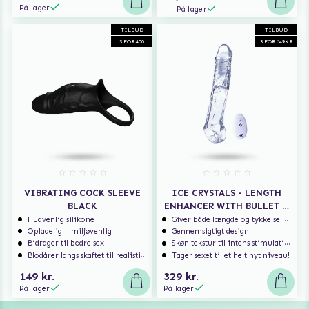
På lager
På lager
TILBUD
TILBUD
3 FOR 400
3 FOR 649KR
VIBRATING COCK SLEEVE
ICE CRYSTALS - LENGTH
BLACK
ENHANCER WITH BULLET &
RC
Hudvenlig silikone
Giver både længde og tykkelse – for hendes nydelse
Opladelig – miljøvenlig
Gennemsigtigt design
Bidrager til bedre sex
Skøn tekstur til intens stimulation!
Blodårer langs skaftet til realistisk nydelse
Tager sexet til et helt nyt niveau!
149 kr.
329 kr.
På lager
På lager