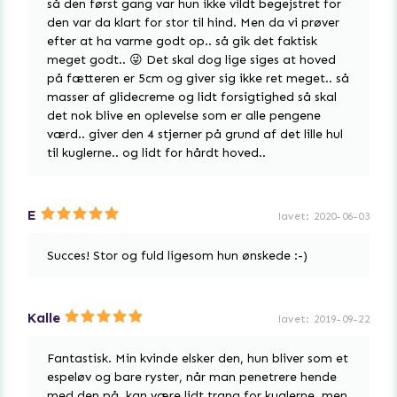
så den først gang var hun ikke vildt begejstret for
den var da klart for stor til hind. Men da vi prøver
efter at ha varme godt op.. så gik det faktisk
meget godt.. 😜 Det skal dog lige siges at hoved
på fætteren er 5cm og giver sig ikke ret meget.. så
masser af glidecreme og lidt forsigtighed så skal
det nok blive en oplevelse som er alle pengene
værd.. giver den 4 stjerner på grund af det lille hul
til kuglerne.. og lidt for hårdt hoved..
E
lavet
:
2020-06-03
Succes! Stor og fuld ligesom hun ønskede :-)
Kalle
lavet
:
2019-09-22
Fantastisk. Min kvinde elsker den, hun bliver som et
espeløv og bare ryster, når man penetrere hende
med den på, kan være lidt trang for kuglerne, men