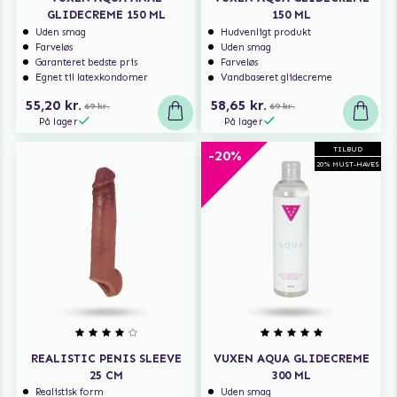
GLIDECREME 150 ML
150 ML
Uden smag
Hudvenligt produkt
Farveløs
Uden smag
Garanteret bedste pris
Farveløs
Egnet til latexkondomer
Vandbaseret glidecreme
55,20 kr.
58,65 kr.
69 kr.
69 kr.
På lager
På lager
TILBUD
-20%
20% MUST-HAVES
REALISTIC PENIS SLEEVE
VUXEN AQUA GLIDECREME
25 CM
300 ML
Realistisk form
Uden smag