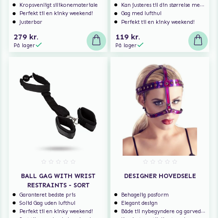
Kropsvenligt silikonemateriale
Kan justeres til din størrelse med spænderne
Perfekt til en kinky weekend!
Gag med lufthul
Justerbar
Perfekt til en kinky weekend!
279 kr.
119 kr.
På lager
På lager
BALL GAG WITH WRIST
DESIGNER HOVEDSELE
RESTRAINTS - SORT
Garanteret bedste pris
Behagelig pasform
Solid Gag uden lufthul
Elegant design
Perfekt til en kinky weekend!
Både til nybegyndere og garvede eksperter