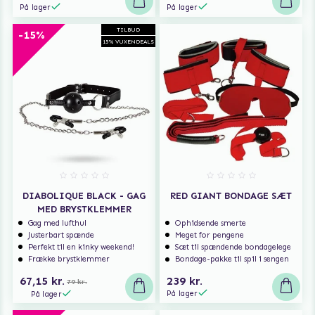
På lager
På lager
TILBUD
-15%
15% VUXENDEALS
DIABOLIQUE BLACK - GAG
RED GIANT BONDAGE SÆT
MED BRYSTKLEMMER
Gag med lufthul
Ophidsende smerte
Justerbart spænde
Meget for pengene
Perfekt til en kinky weekend!
Sæt til spændende bondagelege
Frække brystklemmer
Bondage-pakke til spil i sengen
67,15 kr.
239 kr.
79 kr.
På lager
På lager