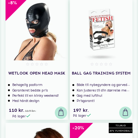
-8%
WETLOOK OPEN HEAD MASK
BALL GAG TRAINING SYSTEM
Behagelig pasform
Både til nybegyndere og garvede eksperter
Garanteret bedste pris
Kan justeres til din størrelse med spænderne
Perfekt til en kinky weekend!
Gag med lufthul
Med hårdt design
Prisgaranti
110 kr.
197 kr.
119 kr.
På lager
På lager
TILBUD
-20%
20% VUXENDEALS