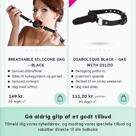
BREATHABLE SILICONE GAG
DIABOLIQUE BLACK - GAG
- BLACK
WITH DILDO
Sensuel afstraffelse
Behagelig pasform
Både til nybegyndere og garvede eksperter
Justerbart spænde
Sensuelt rollespil
Perfekt til en kinky weekend!
Gag med lufthul
Gag med dildo
149 kr.
111,20 kr.
139 kr.
På lager
På lager
Gå aldrig glip af et godt tilbud
Vuxen Magazine
Tilmeld dig vores nyhedsbrev, og modtag vores specielle tilbud og
Sexlegetøj
rabatter direkte til din indboks!