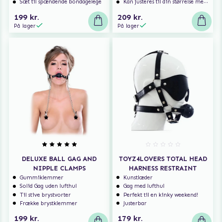
Sæt til spændende bondagelege
Kan justeres til din størrelse med spænderne
199 kr.
209 kr.
På lager
På lager
DELUXE BALL GAG AND
TOYZ4LOVERS TOTAL HEAD
NIPPLE CLAMPS
HARNESS RESTRAINT
Gummiklemmer
Kunstlæder
Solid Gag uden lufthul
Gag med lufthul
Til stive brystvorter
Perfekt til en kinky weekend!
Frække brystklemmer
Justerbar
199 kr.
179 kr.