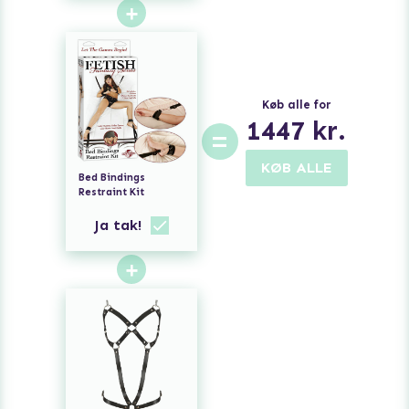
+
Køb alle for
1447
kr.
=
KØB ALLE
Bed Bindings
Restraint Kit
Ja tak!
+