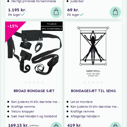
Herligt pirrende fornemmelse
Justerbar
1.195 kr.
69 kr.
På lager
På lager
TILBUD
-15%
15% VUXENDEALS
BROAD BONDAGE SÆT
BONDAGESÆT TIL SENG
Kan justeres til din størrelse med spænderne
Let at montere
Kraftige remme
Kan justeres til din størrelse med spænderne
Velcro knapper
Kraftige remme
Sæt med håndjern og halsbånd
Aftagelige håndjern
169,15 kr.
419 kr.
199 kr.