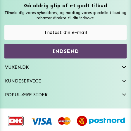
Gå aldrig glip af et godt tilbud
Vuxen Magazine
Tilmeld dig vores nyhedsbrev, og modtag vores specielle tilbud og
Sexlegetøj
rabatter direkte til din indboks!
Onaniprodukter til ham
Vibratorer
Hvem er vi
INDSEND
Sexdukker
Purefun Commerce AB
VAT: SE556744520901
Diskret levering
Dildoer
VUXEN.DK
kundeservice@vuxen.dk
Handelsbetingelser
Fleshlight
KUNDESERVICE
Fortryd aftale
GRL PWR
POPULÆRE SIDER
Frækt undertøj