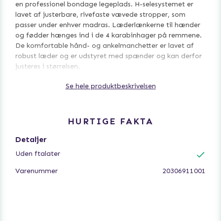
en professionel bondage legeplads. H-selesystemet er
lavet af justerbare, rivefaste vævede stropper, som
passer under enhver madras. Læderlænkerne til hænder
og fødder hænges ind i de 4 karabinhager på remmene.
De komfortable hånd- og ankelmanchetter er lavet af
robust læder og er udstyret med spænder og kan derfor
justeres i størrelsen.
Se hele produktbeskrivelsen
H-bæltesystem: mellemstang 125 cm lang, 4 x 130 cm
lange remme.
Omkreds: håndjern 21 cm - 28 cm, ankelmanchetter 26
cm - 33 cm.
HURTIGE FAKTA
Læder, metal. Stropper: 100 % polypropylen.
Detaljer
Uden ftalater
Varenummer
20306911001