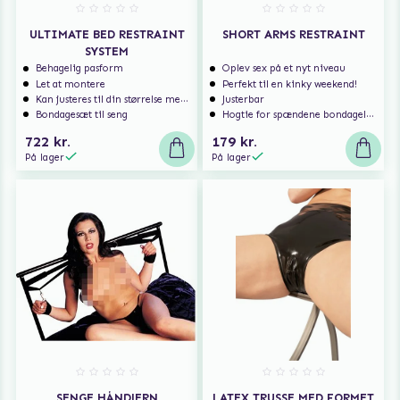
ULTIMATE BED RESTRAINT
SHORT ARMS RESTRAINT
SYSTEM
Behagelig pasform
Oplev sex på et nyt niveau
Let at montere
Perfekt til en kinky weekend!
Kan justeres til din størrelse med spænderne
Justerbar
Bondagesæt til seng
Hogtie for spændene bondagelege
722 kr.
179 kr.
På lager
På lager
SENGE HÅNDJERN
LATEX TRUSSE MED FORMET