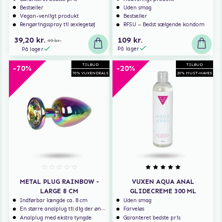
Bestseller
Uden smag
Vegan-venligt produkt
Bestseller
Rengøringsspray til sexlegetøj
RFSU – Bedst sælgende kondom
39,20 kr.
109 kr.
49 kr.
På lager
På lager
TILBUD
TILBUD
-70%
-20%
70% VUXENDEALS
20% MUST-HAVES
METAL PLUG RAINBOW -
VUXEN AQUA ANAL
LARGE 8 CM
GLIDECREME 300 ML
Indførbar længde ca. 8 cm
Uden smag
En større analplug til dig der ønsker at blive fyldt
Farveløs
Analplug med ekstra tyngde
Garanteret bedste pris