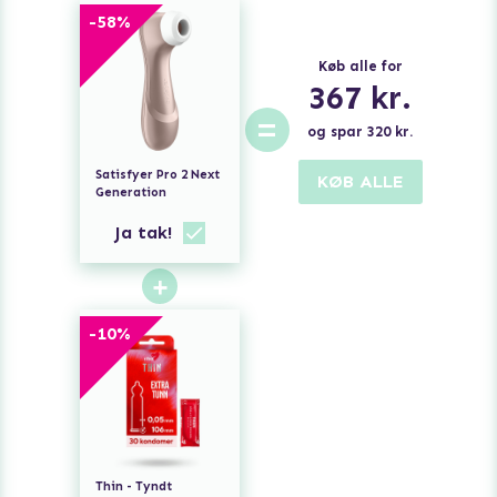
-
58
%
Køb alle for
367
kr.
=
og spar
320
kr.
Satisfyer Pro 2 Next
KØB ALLE
Generation
Ja tak!
+
-
10
%
Thin - Tyndt