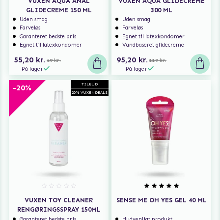
VUXEN AQUA ANAL
VUXEN AQUA GLIDECREME
GLIDECREME 150 ML
300 ML
Uden smag
Uden smag
Farveløs
Farveløs
Garanteret bedste pris
Egnet til latexkondomer
Egnet til latexkondomer
Vandbaseret glidecreme
55,20 kr.
95,20 kr.
69 kr.
119 kr.
På lager
På lager
TILBUD
-20%
20% VUXENDEALS
VUXEN TOY CLEANER
SENSE ME OH YES GEL 40 ML
RENGØRINGSSPRAY 150ML
Garanteret bedste pris
Hudvenligt produkt