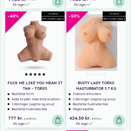
På lager
På lager
TILBUD
TILBUD
-40%
-50%
40% VUXEN DEALS
50% VUXEN DEALS
FUCK ME LIKE YOU MEAN IT
BUSTY LADY TORSO
TAN - TORSO
MASTURBATOR 3.7 KG
Realistisk form
Intensiv stimulans
Faste bryster med stive brystvorter
2 åbninger (vagina og anus)
2 åbninger (vagina og anus)
Realistisk hudmateriale
Realistisk hudmateriale
Meget elastisk
777 kr.
424,50 kr.
1.295 kr.
849 kr.
På lager
På lager