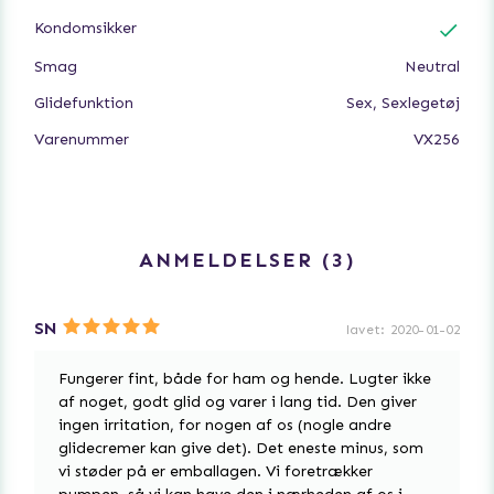
Kondomsikker
Smag
Neutral
Glidefunktion
Sex, Sexlegetøj
Varenummer
VX256
ANMELDELSER
3
SN
lavet
:
2020-01-02
Fungerer fint, både for ham og hende. Lugter ikke
af noget, godt glid og varer i lang tid. Den giver
ingen irritation, for nogen af os (nogle andre
glidecremer kan give det). Det eneste minus, som
vi støder på er emballagen. Vi foretrækker