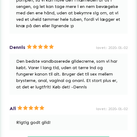
pumpen, så vi kan have den i nærheden af os i
sengen, og let kan tage mere i en nem bevægelse
med den ene hånd, uden at bekymre sig om, at vi
ved et uheld tømmer hele tuben, fordi vi lægger et
knæ på den eller lignende :p
Dennis
lavet
:
2020-01-02
Den bedste vandbaserede glidecreme, som vi har
købt. Varer i lang tid, uden at tørre ind og
fungerer kanon til alt. Bruger det til sex mellem
brysterne, anal, vaginal og onani. Et stort plus er,
at det er lugtfrit! Køb det! -Dennis
Ali
lavet
:
2020-01-02
Rigtig godt glid!