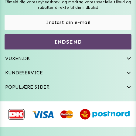
Tilmeld dig vores nyhedsbrev, og modtag vores specielle tilbud og
Sexlegetøj
rabatter direkte til din indboks!
Onaniprodukter til ham
Vibratorer
Hvem er vi
INDSEND
Sexdukker
Purefun Commerce AB
VAT: SE556744520901
Diskret levering
Dildoer
VUXEN.DK
kundeservice@vuxen.dk
Handelsbetingelser
Fleshlight
KUNDESERVICE
Fortryd aftale
GRL PWR
POPULÆRE SIDER
Frækt undertøj