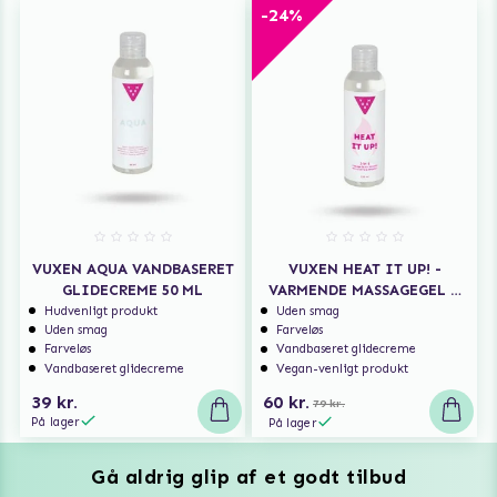
-24%
VUXEN AQUA VANDBASERET
VUXEN HEAT IT UP! -
GLIDECREME 50 ML
VARMENDE MASSAGEGEL &
GLIDECREME 150 ML
Hudvenligt produkt
Uden smag
Uden smag
Farveløs
Farveløs
Vandbaseret glidecreme
Vandbaseret glidecreme
Vegan-venligt produkt
39 kr.
60 kr.
79 kr.
På lager
På lager
Gå aldrig glip af et godt tilbud
Vuxen Magazine