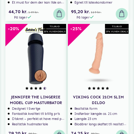
Et must for dem der kan lide analsex og analt sexlegetøj
Egnet til latexkondomer
44,70 kr.
95,20 kr.
149 kr.
119 kr.
På lager
På lager
TILBUD
TILBUD
-20%
-25%
20% VUXENDEALS
25% VUXEN DEALS
JENNIFER THE LINGERIE
VIKING COCK 21CM SLIM
MODEL CUP MASTURBATOR
DILDO
Designet i Sverige
Realistisk form
Fantastisk kvalitet til billig pris
Indførbar længde ca. 21 cm
Diskret – perfekt at have med på rejse
Længde 23 cm
Realistisk hudmateriale
Blodårer langs skaftet til realistisk nydelse
79,20 kr.
74,25 kr.
99 kr.
99 kr.