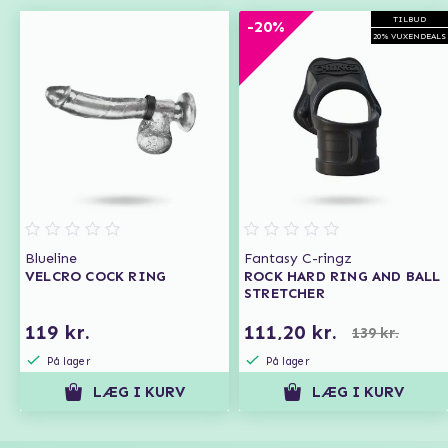
TILBUD
-20%
20% VUXENDEALS
Blueline
Fantasy C-ringz
VELCRO COCK RING
ROCK HARD RING AND BALL
STRETCHER
119 kr.
111,20 kr.
139 kr.
På lager
På lager
LÆG I KURV
LÆG I KURV