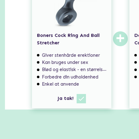
+
Boners Cock Ring And Ball
D
Stretcher
C
Giver stenhårde erektioner
Kan bruges under sex
Blød og elastisk - en størrelse passer til de fleste
Forbedre din udholdenhed
Enkel at anvende
Ja tak!