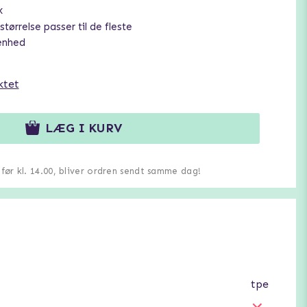
x
størrelse passer til de fleste
enhed
ktet
LÆG I KURV
u før kl. 14.00, bliver ordren sendt samme dag!
tpe