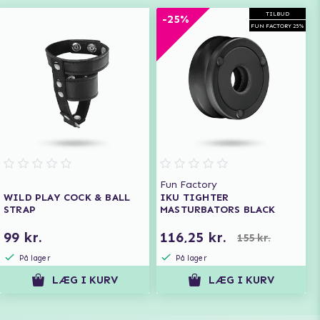
TILBUD
-25%
FUN FACTORY 25%
Fun Factory
WILD PLAY COCK & BALL
IKU TIGHTER
STRAP
MASTURBATORS BLACK
99 kr.
116,25 kr.
155 kr.
På lager
På lager
LÆG I KURV
LÆG I KURV