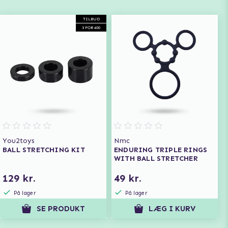
TILBUD
3 FOR 400
You2toys
Nmc
BALL STRETCHING KIT
ENDURING TRIPLE RINGS
WITH BALL STRETCHER
129 kr.
49 kr.
På lager
På lager
SE PRODUKT
LÆG I KURV