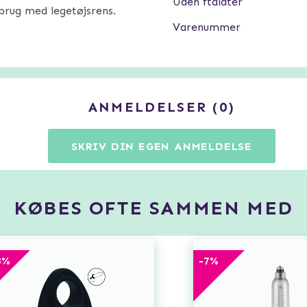
Uden ftalater
brug med legetøjsrens.
Varenummer
ANMELDELSER
0
SKRIV DIN EGEN ANMELDELSE
KØBES OFTE SAMMEN MED
3
%
-
7
%