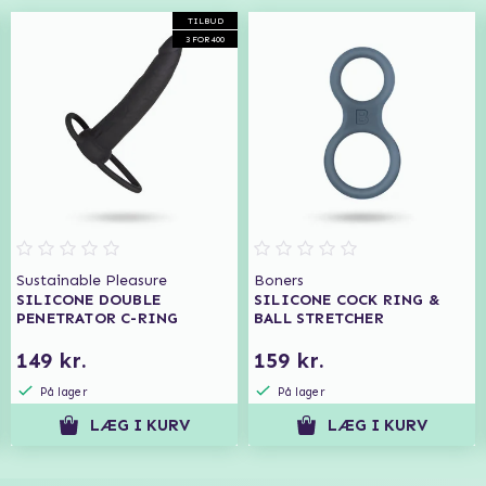
TILBUD
3 FOR 400
Sustainable Pleasure
Boners
SILICONE DOUBLE
SILICONE COCK RING &
PENETRATOR C-RING
BALL STRETCHER
149 kr.
159 kr.
På lager
På lager
LÆG I KURV
LÆG I KURV