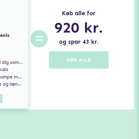
Køb alle for
920
kr.
=
enis
og spar
43
kr.
KØB ALLE
tra høj kvalitet.
kala
anent resultat
 på din penis