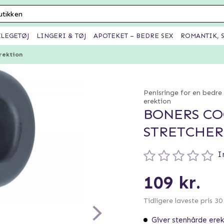
XLEGETØJ
LINGERI & TØJ
APOTEKET – BEDRE SEX
ROMANTIK, S
rektion
Penisringe for en bedre
erektion
BONERS CO
STRETCHER
I
109 kr.
Tidligere laveste pris 3
Giver stenhårde erek