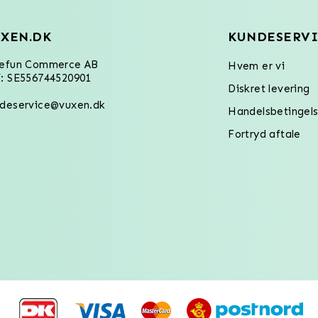
XEN.DK
KUNDESERVI
refun Commerce AB
Hvem er vi
: SE556744520901
Diskret levering
deservice@vuxen.dk
Handelsbetingels
Fortryd aftale