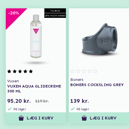
TILBUD
-20%
20% MUST-HAVES
Boners
Vuxen
BONERS COCKSLING GREY
VUXEN AQUA GLIDECREME
300 ML
95,20 kr.
139 kr.
119 kr.
På lager
På lager
LÆG I KURV
LÆG I KURV