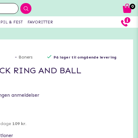
0
PIL & FEST
FAVORITTER
-
Boners
På lager til omgående levering
CK RING AND BALL
ngen anmeldelser
0 dage
109 kr.
tioner