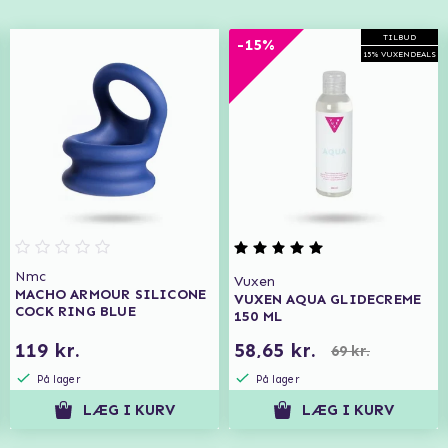
TILBUD
-15%
15% VUXENDEALS
Nmc
Vuxen
MACHO ARMOUR SILICONE
VUXEN AQUA GLIDECREME
COCK RING BLUE
150 ML
119 kr.
58,65 kr.
69 kr.
På lager
På lager
LÆG I KURV
LÆG I KURV