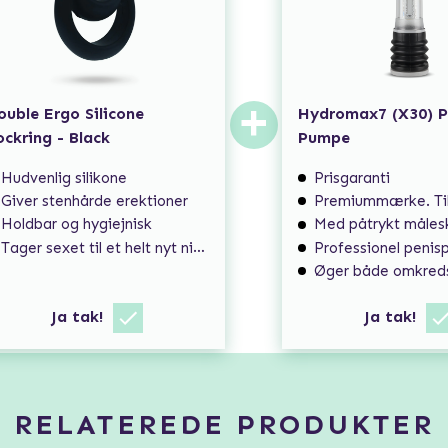
+
ouble Ergo Silicone
Hydromax7 (X30) P
ockring - Black
Pumpe
Hudvenlig silikone
Prisgaranti
Giver stenhårde erektioner
Premiummærke. Til dig som søger eks
Holdbar og hygiejnisk
Med påtrykt måles
Tager sexet til et helt nyt niveau!
Professionel penispumpe med perm
Øger både omkreds og længde
Ja tak!
Ja tak!
RELATEREDE PRODUKTER