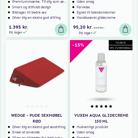
Premiummærke. Til dig som søger ekstra høj kvalitet.
Uden smag
Smart og stilfuldt design
Farveløs
Bidrager til bedre sex
Egnet til latexkondomer
Giver dig en ekstra god stilling
Vandbaseret glidecreme
1.395 kr.
95,20 kr.
119 kr.
På lager
På lager
TILBUD
-15%
15% VUXENDEALS
WEDGE - PUDE SEXMØBEL
VUXEN AQUA GLIDECREME
RØD
150 ML
Giver dig en ekstra god sexstilling
Hudvenligt produkt
Enkel at anvende
Uden smag
Giver muligheder for helt nye spændende stillinger
Farveløs