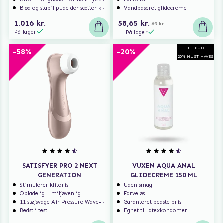
Blød og stabil pude der sætter komfort først
Vandbaseret glidecreme
1.016 kr.
58,65 kr.
69 kr.
På lager
På lager
TILBUD
-58%
-20%
20% MUST-HAVES
SATISFYER PRO 2 NEXT
VUXEN AQUA ANAL
GENERATION
GLIDECREME 150 ML
Stimulerer klitoris
Uden smag
Opladelig – miljøvenlig
Farveløs
11 støjsvage Air Pressure Wave-programmer
Garanteret bedste pris
Bedst i test
Egnet til latexkondomer