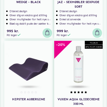
WEDGE - BLACK
JAZ - SEXMØBLER SEXPUDE
SORT
Diskret design
Diskret design
Giver dig en ekstra god stilling
Giver dig en ekstra god stilling
Giver muligheder for helt nye spændende stillinger
Enkel at anvende
Blød og stabil pude der sætter komfort først
Giver muligheder for helt nye spændende stillinger
995 kr.
999 kr.
På lager
På lager
TILBUD
-20%
20% MUST-HAVES
HIPSTER AUBERGINE
VUXEN AQUA GLIDECREME
300 ML