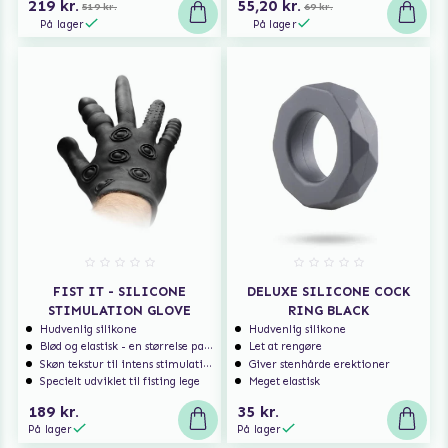
219 kr.
55,20 kr.
519 kr.
69 kr.
På lager
På lager
FIST IT - SILICONE
DELUXE SILICONE COCK
STIMULATION GLOVE
RING BLACK
Hudvenlig silikone
Hudvenlig silikone
Blød og elastisk - en størrelse passer til de fleste
Let at rengøre
Skøn tekstur til intens stimulation!
Giver stenhårde erektioner
Specielt udviklet til fisting lege
Meget elastisk
189 kr.
35 kr.
På lager
På lager