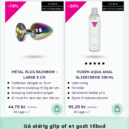
TILBUD
TILBUD
-70%
-20%
70% VUXENDEALS
20% MUST-HAVES
METAL PLUG RAINBOW -
VUXEN AQUA ANAL
LARGE 8 CM
GLIDECREME 300 ML
Indførbar længde ca. 8 cm
Uden smag
En større analplug til dig der ønsker at blive fyldt
Farveløs
Analplug med ekstra tyngde
Garanteret bedste pris
Et must for dem der kan lide analsex og analt sexlegetøj
Egnet til latexkondomer
44,70 kr.
95,20 kr.
149 kr.
119 kr.
På lager
På lager
Gå aldrig glip af et godt tilbud
Vuxen Magazine