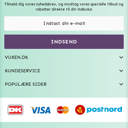
Tilmeld dig vores nyhedsbrev, og modtag vores specielle tilbud og
Sexlegetøj
rabatter direkte til din indboks!
Onaniprodukter til ham
Vibratorer
Hvem er vi
INDSEND
Sexdukker
Purefun Commerce AB
VAT: SE556744520901
Diskret levering
Dildoer
VUXEN.DK
kundeservice@vuxen.dk
Handelsbetingelser
Fleshlight
KUNDESERVICE
Fortryd aftale
GRL PWR
POPULÆRE SIDER
Frækt undertøj