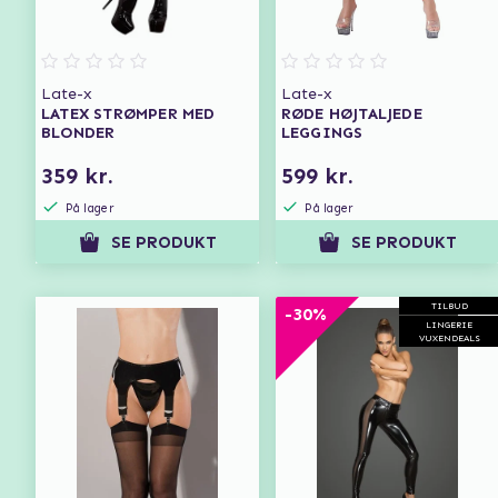
Late-x
Late-x
LATEX STRØMPER MED
RØDE HØJTALJEDE
BLONDER
LEGGINGS
359 kr.
599 kr.
På lager
På lager
SE PRODUKT
SE PRODUKT
TILBUD
-30%
LINGERIE
VUXENDEALS