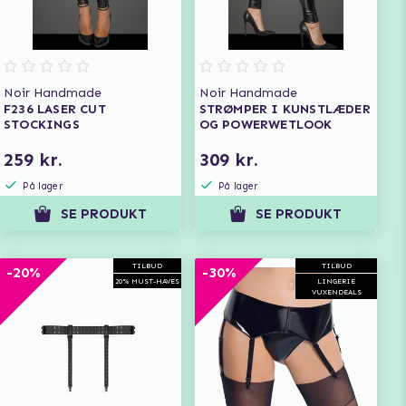
Noir Handmade
Noir Handmade
F236 LASER CUT
STRØMPER I KUNSTLÆDER
STOCKINGS
OG POWERWETLOOK
259 kr.
309 kr.
På lager
På lager
SE PRODUKT
SE PRODUKT
TILBUD
TILBUD
-20%
-30%
20% MUST-HAVES
LINGERIE
VUXENDEALS