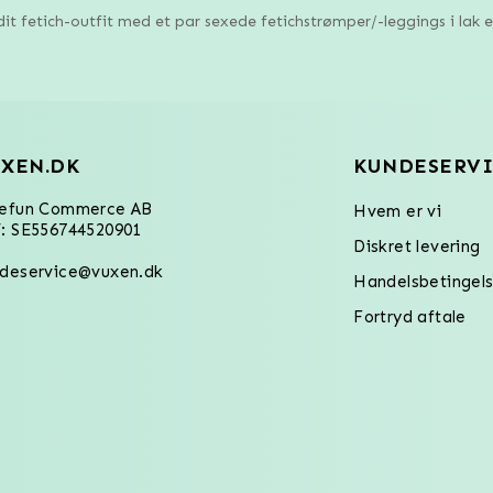
it fetich-outfit med et par sexede fetichstrømper/-leggings i lak el
XEN.DK
KUNDESERVI
refun Commerce AB
Hvem er vi
: SE556744520901
Diskret levering
deservice@vuxen.dk
Handelsbetingels
Fortryd aftale