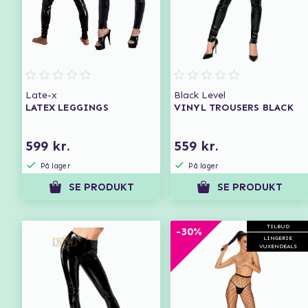
Late-x
Black Level
LATEX LEGGINGS
VINYL TROUSERS BLACK
599 kr.
559 kr.
På lager
På lager
SE PRODUKT
SE PRODUKT
TILBUD
-30%
LINGERIE
VUXENDEALS