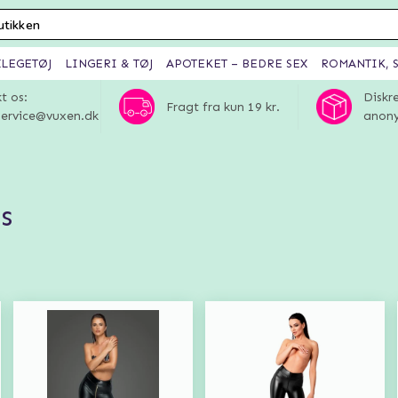
XLEGETØJ
LINGERI & TØJ
APOTEKET – BEDRE SEX
ROMANTIK, S
t os:
Diskr
Fragt fra kun 19 kr.
ervice@vuxen.dk
anony
s