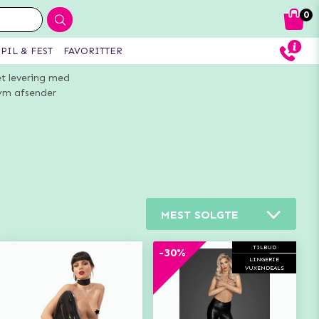
0
PIL & FEST
FAVORITTER
et levering med
m afsender
MEST SOLGTE
TILBUD
-30%
LINGERIE
VUXENDEALS