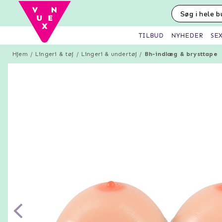
SE
TILBUD
NYHEDER
Hjem
Lingeri & tøj
Lingeri & undertøj
Bh-indlæg & brysttape