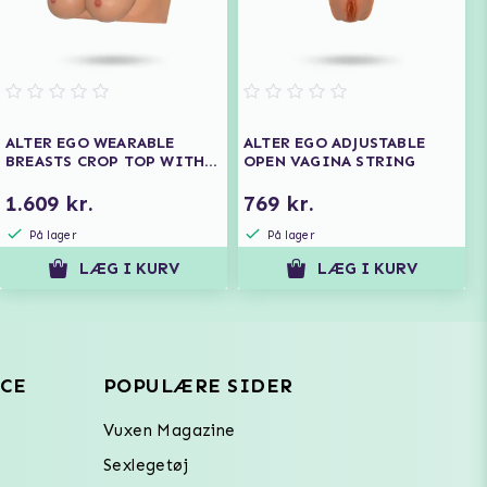
ALTER EGO WEARABLE
ALTER EGO ADJUSTABLE
BREASTS CROP TOP WITH
OPEN VAGINA STRING
D-CUP
1.609 kr.
769 kr.
På lager
På lager
LÆG I KURV
LÆG I KURV
CE
POPULÆRE SIDER
Vuxen Magazine
Sexlegetøj