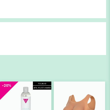
TILBUD
-20%
20% MUST-HAVES