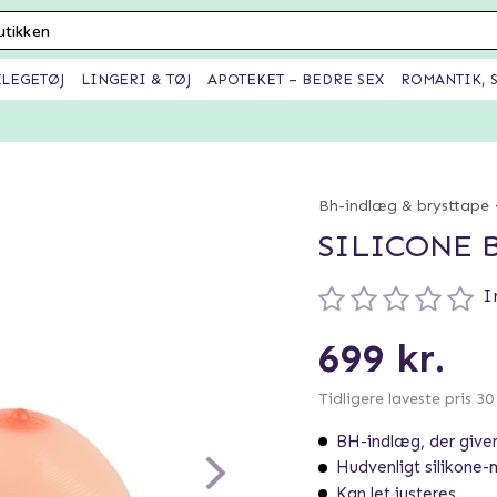
XLEGETØJ
LINGERI & TØJ
APOTEKET – BEDRE SEX
ROMANTIK, S
Bh-indlæg & brysttape
SILICONE B
I
699 kr.
Tidligere laveste pris 3
BH-indlæg, der giver
Hudvenligt silikone-
Kan let justeres