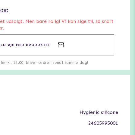
ktet
 udsolgt. Men bare rolig! Vi kan sige til, så snart
r.
LD ØJE MED PRODUKTET
u før kl. 14.00, bliver ordren sendt samme dag!
Hygienic silicone
24605995001