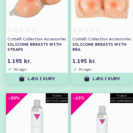
Cottelli Collection Accessories
Cottelli Collection Accessories
SILICONE BREASTS WITH
SILICONE BREASTS WITH
STRAPS
BRA
1.195 kr.
1.195 kr.
På lager
På lager
LÆG I KURV
LÆG I KURV
TILBUD
TILBUD
-20%
-15%
20% MUST-HAVES
15% VUXENDEALS