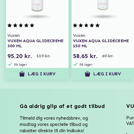
Vuxen
Vuxen
VUXEN AQUA GLIDECREME
VUXEN AQUA GLIDECREME
300 ML
150 ML
95,20 kr.
58,65 kr.
119 kr.
69 kr.
På lager
På lager
LÆG I KURV
LÆG I KURV
Gå aldrig glip af et godt tilbud
VU
Pu
Tilmeld dig vores nyhedsbrev, og
VAT
modtag vores specielle tilbud og
rabatter direkte til din indboks!