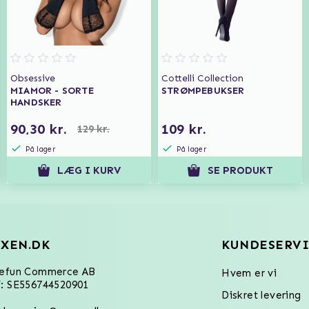
Obsessive
Cottelli Collection
MIAMOR - SORTE
STRØMPEBUKSER
HANDSKER
90,30 kr.
109 kr.
129 kr.
På lager
På lager
LÆG I KURV
SE PRODUKT
XEN.DK
KUNDESERVI
refun Commerce AB
Hvem er vi
: SE556744520901
Diskret levering