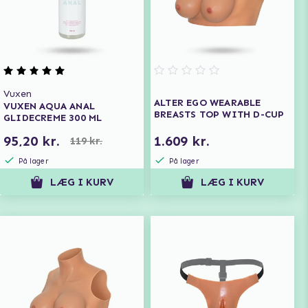
Vuxen
ALTER EGO WEARABLE
VUXEN AQUA ANAL
BREASTS TOP WITH D-CUP
GLIDECREME 300 ML
95,20 kr.
1.609 kr.
119 kr.
På lager
På lager
LÆG I KURV
LÆG I KURV