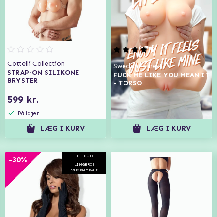
Cottelli Collection
Swedens Finest
STRAP-ON SILIKONE
FUCK ME LIKE YOU MEAN IT
BRYSTER
- TORSO
599 kr.
1.295 kr.
På lager
På lager
LÆG I KURV
LÆG I KURV
TILBUD
-30%
LINGERIE
VUXENDEALS