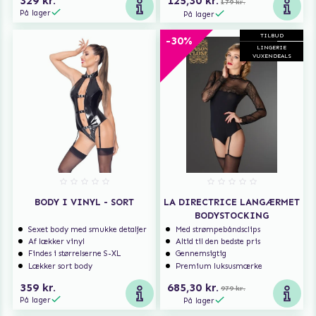
329 kr.
125,30 kr.
179 kr.
På lager
På lager
TILBUD
-30%
LINGERIE
VUXENDEALS
BODY I VINYL - SORT
LA DIRECTRICE LANGÆRMET
BODYSTOCKING
Sexet body med smukke detaljer
Med strømpebåndsclips
Af lækker vinyl
Altid til den bedste pris
Findes i størrelserne S-XL
Gennemsigtig
Lækker sort body
Premium luksusmærke
359 kr.
685,30 kr.
979 kr.
På lager
På lager