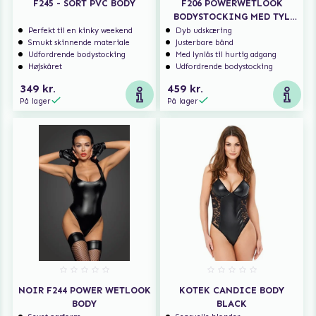
F245 - SORT PVC BODY
F206 POWERWETLOOK
BODYSTOCKING MED TYL
INDSATSER
Perfekt til en kinky weekend
Dyb udskæring
Smukt skinnende materiale
Justerbare bånd
Udfordrende bodystocking
Med lynlås til hurtig adgang
Højskåret
Udfordrende bodystocking
349 kr.
459 kr.
På lager
På lager
NOIR F244 POWER WETLOOK
KOTEK CANDICE BODY
BODY
BLACK