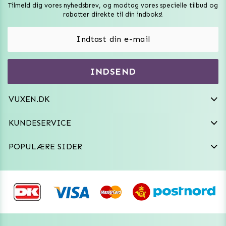
Tilmeld dig vores nyhedsbrev, og modtag vores specielle tilbud og
Sexlegetøj
rabatter direkte til din indboks!
Onaniprodukter til ham
Vibratorer
Hvem er vi
INDSEND
Sexdukker
Purefun Commerce AB
VAT: SE556744520901
Diskret levering
Dildoer
VUXEN.DK
kundeservice@vuxen.dk
Handelsbetingelser
Fleshlight
KUNDESERVICE
Fortryd aftale
GRL PWR
POPULÆRE SIDER
Frækt undertøj