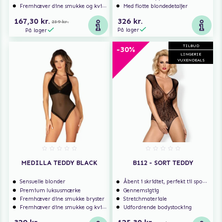
Fremhæver dine smukke og kvindelige former
Med flotte blondedetaljer
167,30 kr.
326 kr.
239 kr.
På lager
På lager
TILBUD
-30%
LINGERIE
VUXENDEALS
MEDILLA TEDDY BLACK
B112 - SORT TEDDY
Sensuelle blonder
Åbent i skridtet, perfekt til spontan sex
Premium luksusmærke
Gennemsigtig
Fremhæver dine smukke bryster
Stretchmateriale
Fremhæver dine smukke og kvindelige former
Udfordrende bodystocking