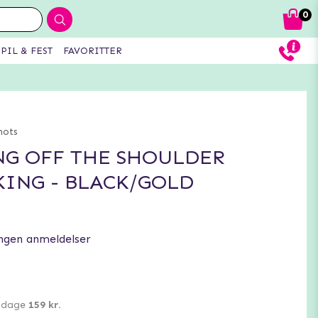
0
PIL & FEST
FAVORITTER
hots
G OFF THE SHOULDER
ING - BLACK/GOLD
ngen anmeldelser
0 dage
159 kr.