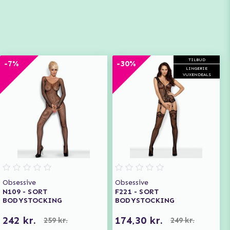
TILBUD
-7%
-30%
LINGERIE
VUXENDEALS
Obsessive
Obsessive
N109 - SORT
F221 - SORT
BODYSTOCKING
BODYSTOCKING
242 kr.
174,30 kr.
259 kr.
249 kr.