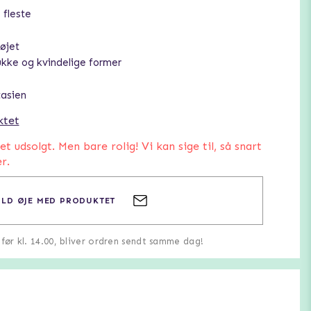
 fleste
øjet
ke og kvindelige former
tasien
ktet
 udsolgt. Men bare rolig! Vi kan sige til, så snart
r.
LD ØJE MED PRODUKTET
u før kl. 14.00, bliver ordren sendt samme dag!