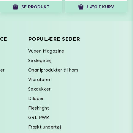
SE PRODUKT
LÆG I KURV
CE
POPULÆRE SIDER
Vuxen Magazine
Sexlegetøj
er
Onaniprodukter til ham
Vibratorer
Sexdukker
Dildoer
Fleshlight
GRL PWR
Frækt undertøj