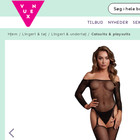
SE
TILBUD
NYHEDER
Hjem
Lingeri & tøj
Lingeri & undertøj
Catsuits & playsuits