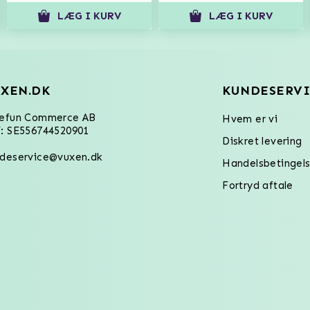
LÆG I KURV
LÆG I KURV
XEN.DK
KUNDESERVI
refun Commerce AB
Hvem er vi
: SE556744520901
Diskret levering
deservice@vuxen.dk
Handelsbetingels
Fortryd aftale