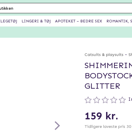
XLEGETØJ
LINGERI & TØJ
APOTEKET – BEDRE SEX
ROMANTIK, S
-
Catsuits & playsuits
S
SHIMMERIN
BODYSTOCK
GLITTER
I
159 kr.
Tidligere laveste pris 3