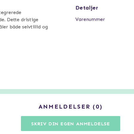
Detaljer
ntegrerede
Varenummer
e. Dette dristige
er både selvtillid og
ANMELDELSER
0
SKRIV DIN EGEN ANMELDELSE