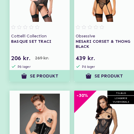
Cottelli Collection
Obsessive
BASQUE SET TRACI
NESARI CORSET & THONG
BLACK
206 kr.
439 kr.
269 kr.
På lager
På lager
SE PRODUKT
SE PRODUKT
TILBUD
-30%
LINGERIE
VUXENDEALS