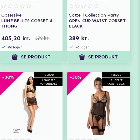
Obsessive
Cottelli Collection Party
LUNE BELLIS CORSET &
OPEN CUP WAIST CORSET
THONG
BLACK
405,30 kr.
389 kr.
579 kr.
På lager
På lager
SE PRODUKT
SE PRODUKT
TILBUD
TILBUD
-30%
-30%
LINGERIE
LINGERIE
VUXENDEALS
VUXENDEALS