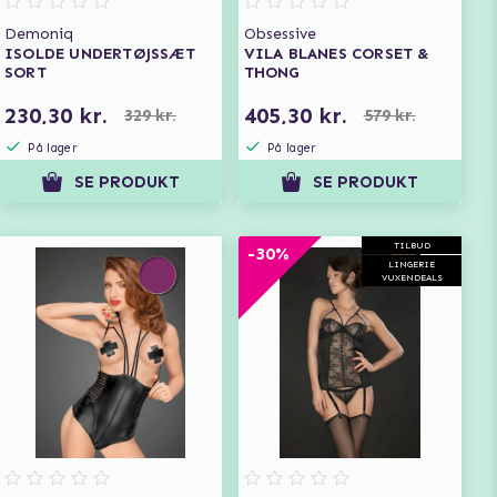
Demoniq
Obsessive
ISOLDE UNDERTØJSSÆT
VILA BLANES CORSET &
SORT
THONG
230,30 kr.
405,30 kr.
329 kr.
579 kr.
På lager
På lager
SE PRODUKT
SE PRODUKT
TILBUD
-30%
LINGERIE
VUXENDEALS