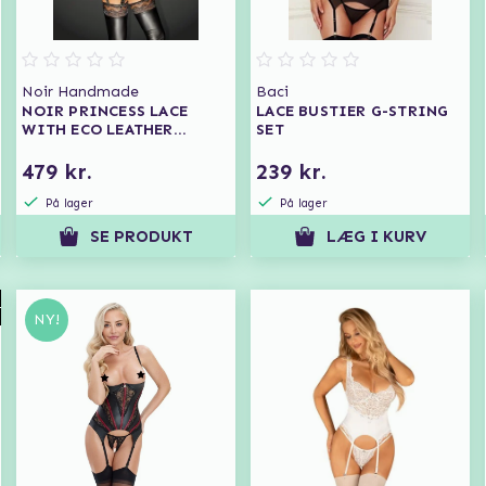
Noir Handmade
Baci
NOIR PRINCESS LACE
LACE BUSTIER G-STRING
WITH ECO LEATHER
SET
CORSAGE
479 kr.
239 kr.
På lager
På lager
SE PRODUKT
LÆG I KURV
NY!