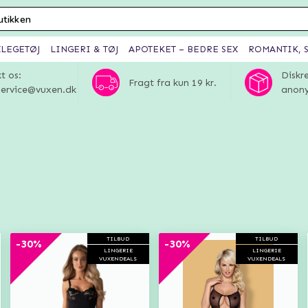
XLEGETØJ
LINGERI & TØJ
APOTEKET – BEDRE SEX
ROMANTIK, S
t os:
Diskr
Fragt fra kun 19 kr.
ervice@vuxen.dk
anony
TILBUD
TILBUD
-30%
-30%
LINGERIE
LINGERIE
VUXENDEALS
VUXENDEALS