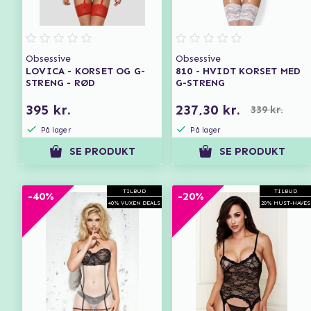
Obsessive
Obsessive
LOVICA - KORSET OG G-
810 - HVIDT KORSET MED
STRENG - RØD
G-STRENG
395 kr.
237,30 kr.
339 kr.
På lager
På lager
SE PRODUKT
SE PRODUKT
TILBUD
TILBUD
-40%
-20%
40% VUXEN DEALS
20% MUST-HAVES