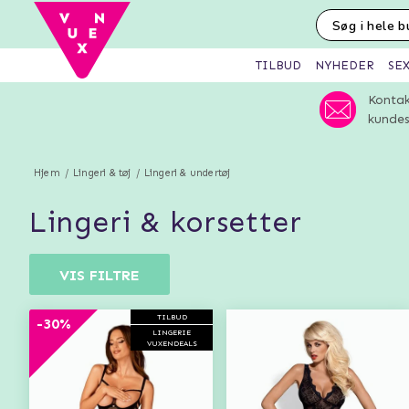
SE
TILBUD
NYHEDER
Kontak
kundes
Hjem
Lingeri & tøj
Lingeri & undertøj
lingeri & korsetter
VIS FILTRE
TILBUD
-30%
LINGERIE
VUXENDEALS