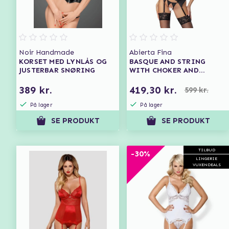
Noir Handmade
Abierta Fina
KORSET MED LYNLÅS OG
BASQUE AND STRING
JUSTERBAR SNØRING
WITH CHOKER AND
CHAINS - BLACK
389 kr.
419,30 kr.
599 kr.
På lager
På lager
SE PRODUKT
SE PRODUKT
TILBUD
-30%
LINGERIE
VUXENDEALS