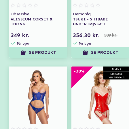
Obsessive
Demoniq
ALISSIUM CORSET &
TSUKI - SHIBARI
THONG
UNDERTØJSSÆT
349 kr.
356,30 kr.
509 kr.
På lager
På lager
SE PRODUKT
SE PRODUKT
TILBUD
-30%
LINGERIE
VUXENDEALS