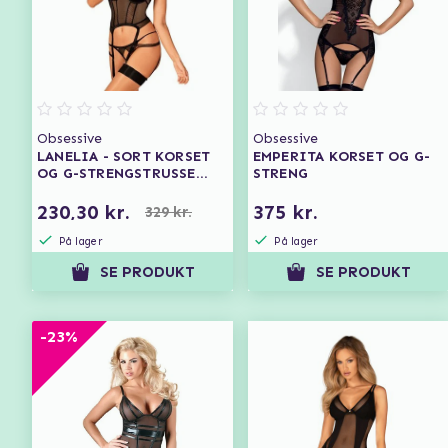
Obsessive
Obsessive
LANELIA - SORT KORSET
EMPERITA KORSET OG G-
OG G-STRENGSTRUSSE
STRENG
MED ÅBENT SKRIDT
230,30 kr.
375 kr.
329 kr.
På lager
På lager
SE PRODUKT
SE PRODUKT
-23%