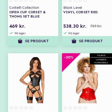
Cottelli Collection
Black Level
OPEN CUP CORSET &
VINYL CORSET RED
THONG SET BLUE
469 kr.
538,30 kr.
769 kr.
På lager
På lager
SE PRODUKT
SE PRODUKT
TILBUD
-30%
LINGERIE
VUXENDEALS