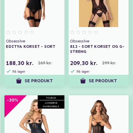
Obsessive
Obsessive
EDITYA KORSET - SORT
812 - SORT KORSET OG G-
STRENG
188,30 kr.
209,30 kr.
269 kr.
299 kr.
På lager
På lager
SE PRODUKT
SE PRODUKT
TILBUD
-30%
LINGERIE
VUXENDEALS