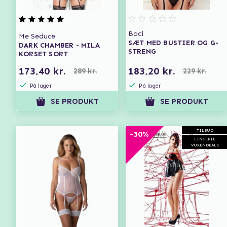
Baci
Me Seduce
SÆT MED BUSTIER OG G-
DARK CHAMBER - MILA
STRENG
KORSET SORT
173,40 kr.
183,20 kr.
289 kr.
229 kr.
På lager
På lager
SE PRODUKT
SE PRODUKT
TILBUD
-30%
LINGERIE
VUXENDEALS