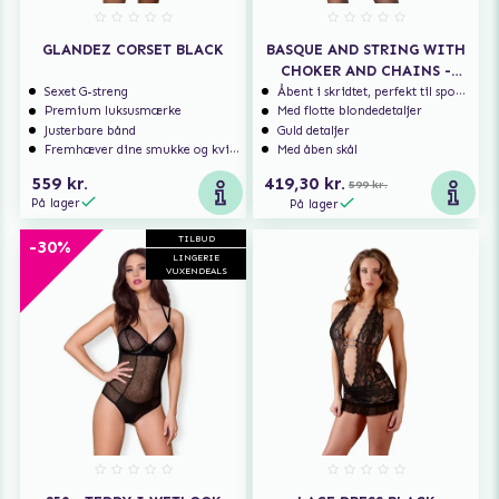
GLANDEZ CORSET BLACK
BASQUE AND STRING WITH
CHOKER AND CHAINS -
BLACK
Sexet G-streng
Åbent i skridtet, perfekt til spontan sex
Premium luksusmærke
Med flotte blondedetaljer
Justerbare bånd
Guld detaljer
Fremhæver dine smukke og kvindelige former
Med åben skål
559 kr.
419,30 kr.
599 kr.
På lager
På lager
TILBUD
-30%
LINGERIE
VUXENDEALS