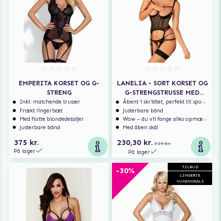
EMPERITA KORSET OG G-
LANELIA - SORT KORSET OG
STRENG
G-STRENGSTRUSSE MED
ÅBENT SKRIDT
Inkl. matchende trusser
Åbent i skridtet, perfekt til spontan sex
Frækt lingerisæt
Justerbare bånd
Med flotte blondedetaljer
Wow – du vil fange alles opmærksomhed
Justerbare bånd
Med åben skål
375 kr.
230,30 kr.
329 kr.
På lager
På lager
TILBUD
-30%
LINGERIE
VUXENDEALS