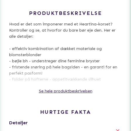
PRODUKTBESKRIVELSE
Hvad er det som imponerer med et Heartina-korset?
Kontroller og se, at hvorfor du bare bør eje den. Her er
alle detaljer:
- effektiv kombination af dækket materiale og
blomsterblonder
- bøjle bh - understreger dine feminine bryster
- fristende snøring på hele bagsiden - en garanti for en
perfekt pasform!
- folder på hofterne - appetitvækkende silhuet
- justerbare stropper
Se hele produktbeskrivelsen
- Satin sløjfer og hjerteformede zirkonpynt (nikkelfri)
- sammensætning af sættet: korset og sexet trusse
- strømper er ikke en del af sættet
- behageligt, elastisk materiale (85% polyamid, 15%
HURTIGE FAKTA
elastan)
Detaljer