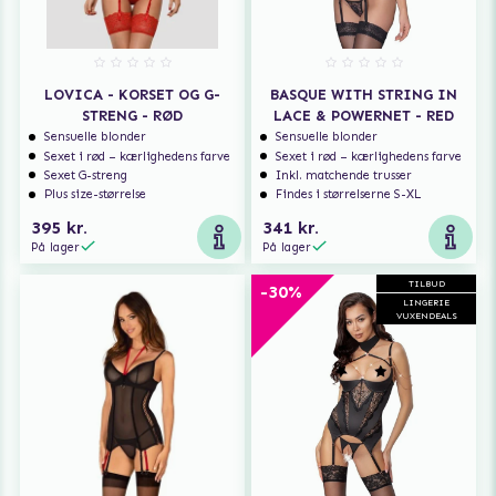
LOVICA - KORSET OG G-
BASQUE WITH STRING IN
STRENG - RØD
LACE & POWERNET - RED
Sensuelle blonder
Sensuelle blonder
Sexet i rød – kærlighedens farve
Sexet i rød – kærlighedens farve
Sexet G-streng
Inkl. matchende trusser
Plus size-størrelse
Findes i størrelserne S-XL
395 kr.
341 kr.
På lager
På lager
TILBUD
-30%
LINGERIE
VUXENDEALS