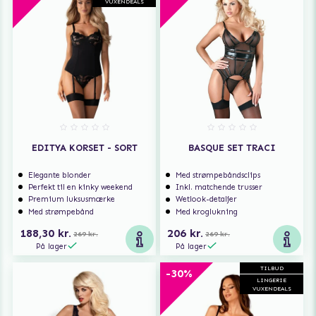
VUXENDEALS
EDITYA KORSET - SORT
BASQUE SET TRACI
Elegante blonder
Med strømpebåndsclips
Perfekt til en kinky weekend
Inkl. matchende trusser
Premium luksusmærke
Wetlook-detaljer
Med strømpebånd
Med kroglukning
188,30 kr.
206 kr.
269 kr.
269 kr.
På lager
På lager
TILBUD
-30%
LINGERIE
VUXENDEALS