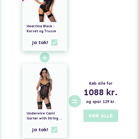
Heartina Black -
Korset og Trusse
Ja tak!
+
Køb alle for
1088
kr.
=
og spar
129
kr.
Underwire Cami
KØB ALLE
Garter with String -
Sort
Ja tak!