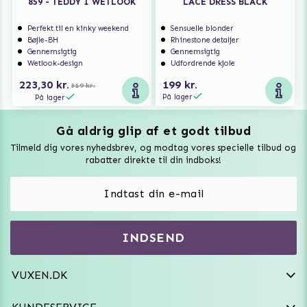
859 - TEDDY I WETLOOK
LACE DRESS BLACK
Perfekt til en kinky weekend
Sensuelle blonder
Bøjle-BH
Rhinestone detaljer
Gennemsigtig
Gennemsigtig
Wetlook-design
Udfordrende kjole
223,30 kr.
199 kr.
319 kr.
På lager
På lager
Gå aldrig glip af et godt tilbud
Vuxen Magazine
Tilmeld dig vores nyhedsbrev, og modtag vores specielle tilbud og
Sexlegetøj
rabatter direkte til din indboks!
Onaniprodukter til ham
Vibratorer
Hvem er vi
INDSEND
Sexdukker
Purefun Commerce AB
VAT: SE556744520901
Diskret levering
Dildoer
VUXEN.DK
kundeservice@vuxen.dk
Handelsbetingelser
Fleshlight