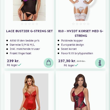
LACE BUSTIER G-STRING SET
810 - HVIDT KORSET MED G-
STRENG
Altid til den bedste pris
Polstrede kopper
Størrelse S/M & M/L
Europæisk design
Inkl. matchende trusser
Sexet korset
Frækt lingerisæt
Favorit til bryllypsnatten
239 kr.
237,30 kr.
339 kr.
På lager
På lager