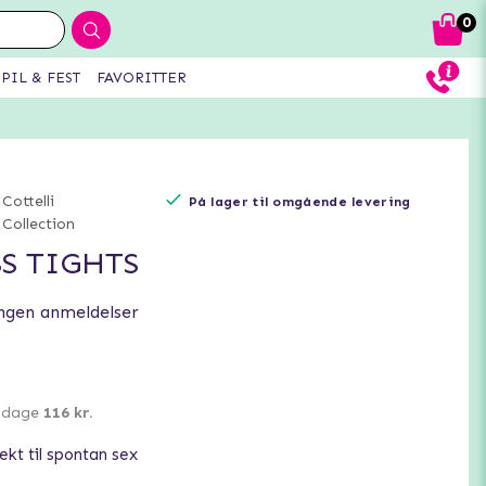
0
PIL & FEST
FAVORITTER
Cottelli
På lager til omgående levering
Collection
S TIGHTS
ngen anmeldelser
0 dage
116 kr.
fekt til spontan sex