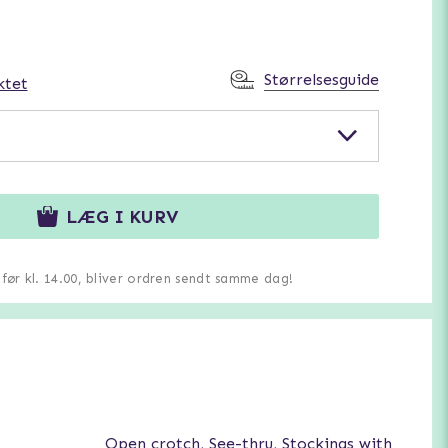
Størrelsesguide
ktet
LÆG I KURV
u før kl. 14.00, bliver ordren sendt samme dag!
Open crotch, See-thru, Stockings with