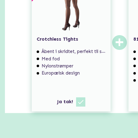
+
Crotchless Tights
8
Åbent i skridtet, perfekt til spontan sex
Med fod
Nylonstrømper
Europæisk design
Ja tak!