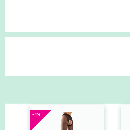
-
4
%