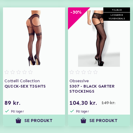
TILBUD
-30%
LINGERIE
VUXENDEALS
Cottelli Collection
Obsessive
QUICK-SEX TIGHTS
S307 - BLACK GARTER
STOCKINGS
89 kr.
104,30 kr.
149 kr.
På lager
På lager
SE PRODUKT
SE PRODUKT