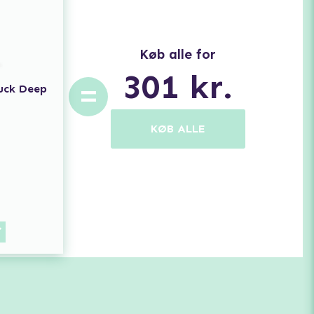
Køb alle for
301
kr.
=
Suck Deep
KØB ALLE
n