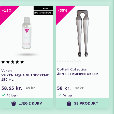
TILBUD
-15%
-35%
15% VUXENDEALS
Cottelli Collection
Vuxen
ÅBNE STRØMPEBUKSER
VUXEN AQUA GLIDECREME
150 ML
58,65 kr.
58 kr.
69 kr.
89 kr.
På lager
På lager
LÆG I KURV
SE PRODUKT