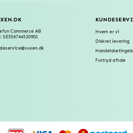
XEN.DK
KUNDESERVI
refun Commerce AB
Hvem er vi
: SE556744520901
Diskret levering
deservice@vuxen.dk
Handelsbetingels
Fortryd aftale