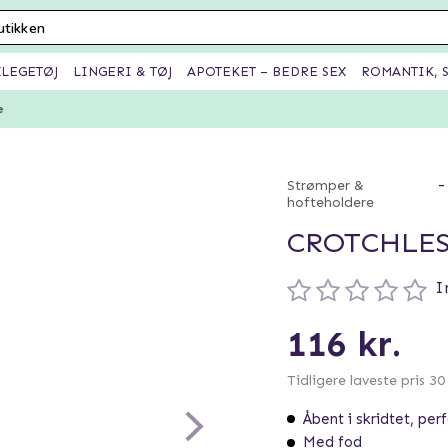
XLEGETØJ
LINGERI & TØJ
APOTEKET – BEDRE SEX
ROMANTIK, S
e
-
Strømper &
hofteholdere
CROTCHLES
I
116 kr.
Tidligere laveste pris 3
Åbent i skridtet, per
Med fod