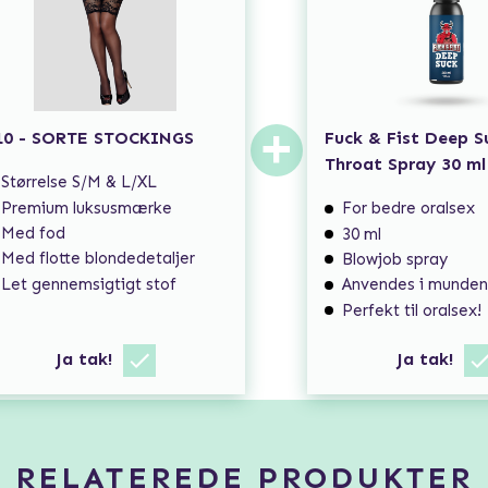
+
10 - SORTE STOCKINGS
Fuck & Fist Deep 
Throat Spray 30 ml
Størrelse S/M & L/XL
Premium luksusmærke
For bedre oralsex
Med fod
30 ml
Med flotte blondedetaljer
Blowjob spray
Let gennemsigtigt stof
Anvendes i munde
Perfekt til oralsex!
Ja tak!
Ja tak!
RELATEREDE PRODUKTER