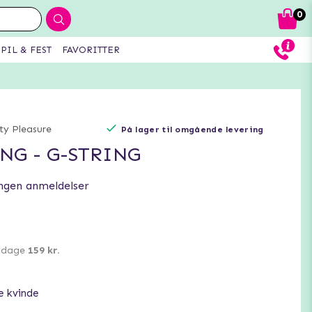
0
PIL & FEST
FAVORITTER
lty Pleasure
På lager til omgående levering
NG - G-STRING
ngen anmeldelser
0 dage
159 kr.
e kvinde