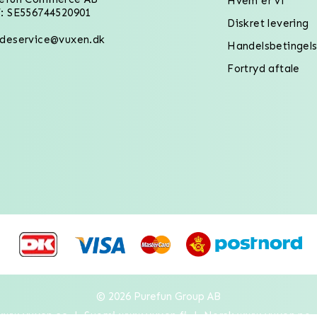
Hvem er vi
: SE556744520901
Diskret levering
deservice@vuxen.dk
Handelsbetingels
Fortryd aftale
© 2026 Purefun Group AB
www.vuxen.se
Suomi www.vuxen.fi
Norsk www.vuxen.no