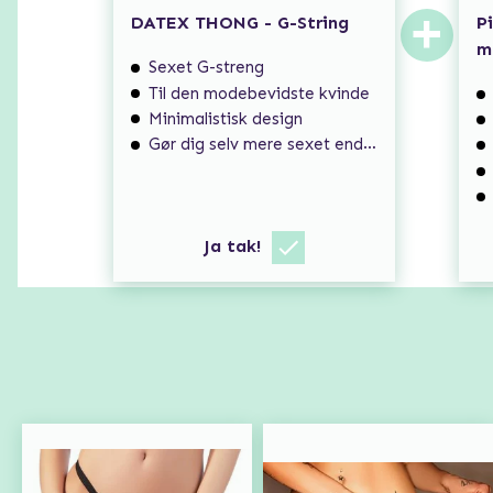
+
DATEX THONG - G-String
P
m
Sexet G-streng
Til den modebevidste kvinde
Minimalistisk design
Gør dig selv mere sexet end nogensinde
Ja tak!