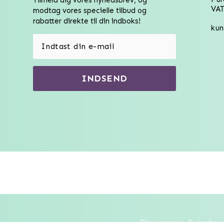
VAT
modtag vores specielle tilbud og
rabatter direkte til din indboks!
kun
INDSEND
Flere sprog:
Svenska 