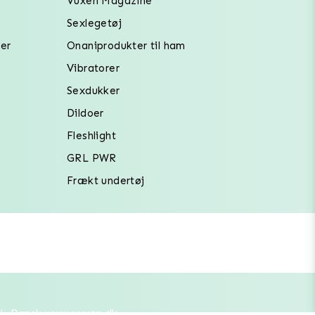
Vuxen Magazine
Sexlegetøj
er
Onaniprodukter til ham
Vibratorer
Sexdukker
Dildoer
Fleshlight
GRL PWR
Frækt undertøj
Dansk www.vuxen.dk