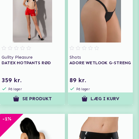
Guilty Pleasure
Shots
DATEX HOTPANTS RØD
ADORE WETLOOK G-STRENG
359 kr.
89 kr.
På lager
På lager
SE PRODUKT
LÆG I KURV
-1%