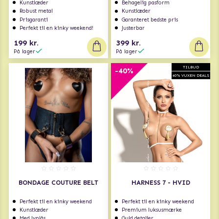
DØDNINGEHOVEDER &
DØDNINGEHOVEDER OG
Kunstlæder
Behagelig pasform
Robust metal
Kunstlæder
KÆDER
PIGGE.
Prisgaranti
Garanteret bedste pris
Perfekt til en kinky weekend!
Justerbar
199 kr.
399 kr.
På lager
På lager
TILBUD
-40%
40% VUXEN DEALS
BONDAGE COUTURE BELT
HARNESS 7 - HVID
Perfekt til en kinky weekend
Perfekt til en kinky weekend
Kunstlæder
Premium luksusmærke
Med lynlås
Guld detaljer