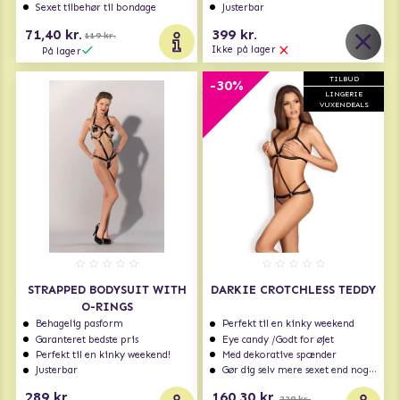
Sexet tilbehør til bondage
Justerbar
71,40 kr.
399 kr.
119 kr.
Ikke på lager
På lager
TILBUD
-30%
LINGERIE
VUXENDEALS
STRAPPED BODYSUIT WITH
DARKIE CROTCHLESS TEDDY
O-RINGS
Behagelig pasform
Perfekt til en kinky weekend
Garanteret bedste pris
Eye candy /Godt for øjet
Perfekt til en kinky weekend!
Med dekorative spænder
Justerbar
Gør dig selv mere sexet end nogensinde
289 kr.
160,30 kr.
229 kr.