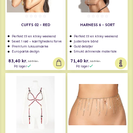
CUFFS 02 - RED
HARNESS 6 - SORT
Perfekt til en kinky weekend
Perfekt til en kinky weekend
Sexet i rød – kærlighedens farve
Justerbare bånd
Premium luksusmærke
Guld detaljer
Europæisk design
Smukt skinnende materiale
83,40 kr.
71,40 kr.
139 kr.
119 kr.
På lager
På lager