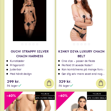
OUCH! STRAPPY SILVER
KINKY DIVA LUXURY CHAIN
CHAIN HARNESS
BELT
Kunstlæder
One size – passer de fleste
Prisgaranti
Perfekt til sexede fester!
Justerbar
Kan kombineres på mange forskellige måder
Med hårdt design
Gør dig selv mere sexet end nogensinde
299 kr.
329 kr.
På lager
På lager
TILBUD
TILBUD
-40%
-40%
40% VUXEN DEALS
40% VUXEN DEALS