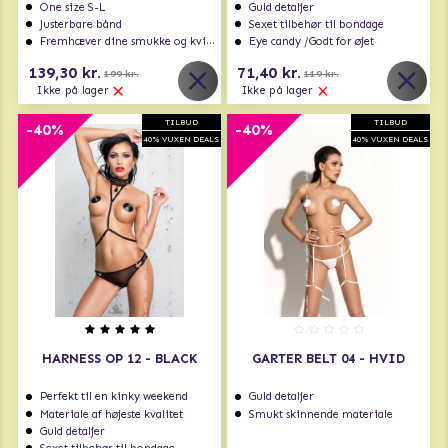
One size S-L
Guld detaljer
Justerbare bånd
Sexet tilbehør til bondage
Fremhæver dine smukke og kvindelige former
Eye candy /Godt for øjet
139,30 kr.
71,40 kr.
199 kr.
119 kr.
Ikke på lager
Ikke på lager
TILBUD
TILBUD
-40%
-40%
40% VUXEN DEALS
40% VUXEN DEALS
HARNESS OP 12 - BLACK
GARTER BELT 04 - HVID
Perfekt til en kinky weekend
Guld detaljer
Materiale af højeste kvalitet
Smukt skinnende materiale
Guld detaljer