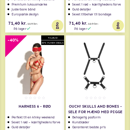
Premium luksusmærke
Sexet i rød – kærlighedens farve
Justerbare bånd
Guld detaljer
Europæisk design
Sexet tilbehør til bondage
71,40 kr.
71,40 kr.
119 kr.
119 kr.
På lager
På lager
TILBUD
-40%
40% VUXEN DEALS
HARNESS 6 - RØD
OUCH! SKULLS AND BONES -
SELE FOR MÆND MED PIGGE
Perfekt til en kinky weekend
Behagelig pasform
Sexet i rød – kærlighedens farve
Kunstlæder
Guld detaljer
Garanteret bedste pris