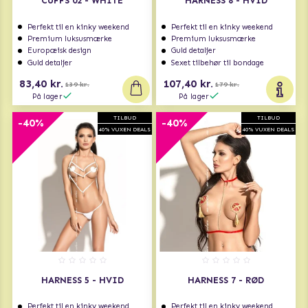
CUFFS 02 - WHITE
HARNESS 8 - HVID
Perfekt til en kinky weekend
Perfekt til en kinky weekend
Premium luksusmærke
Premium luksusmærke
Europæisk design
Guld detaljer
Guld detaljer
Sexet tilbehør til bondage
83,40 kr.
107,40 kr.
139 kr.
179 kr.
På lager
På lager
TILBUD
TILBUD
-40%
-40%
40% VUXEN DEALS
40% VUXEN DEALS
HARNESS 5 - HVID
HARNESS 7 - RØD
Perfekt til en kinky weekend
Perfekt til en kinky weekend