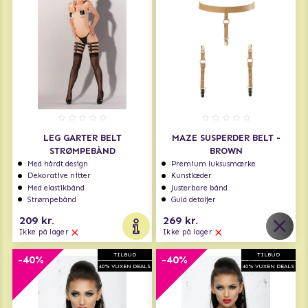
LEG GARTER BELT
MAZE SUSPERDER BELT -
STRØMPEBÅND
BROWN
Med hårdt design
Premium luksusmærke
Dekorative nitter
Kunstlæder
Med elastikbånd
Justerbare bånd
Strømpebånd
Guld detaljer
209 kr.
269 kr.
Ikke på lager
Ikke på lager
TILBUD
TILBUD
-40%
-40%
40% VUXEN DEALS
40% VUXEN DEALS