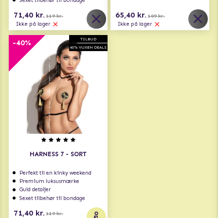
Sexet tilbehør til bondage
71,40 kr.
65,40 kr.
119 kr.
109 kr.
Ikke på lager
Ikke på lager
TILBUD
-40%
40% VUXEN DEALS
HARNESS 7 - SORT
Perfekt til en kinky weekend
Premium luksusmærke
Guld detaljer
Sexet tilbehør til bondage
71,40 kr.
119 kr.