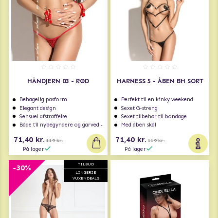
HÅNDJERN 03 - RØD
HARNESS 5 - ÅBEN BH SORT
Behagelig pasform
Perfekt til en kinky weekend
Elegant design
Sexet G-streng
Sensuel afstraffelse
Sexet tilbehør til bondage
Både til nybegyndere og garvede eksperter
Med åben skål
71,40 kr.
71,40 kr.
119 kr.
119 kr.
På lager
På lager
TILBUD
-30%
LINGERIE
VUXENDEALS