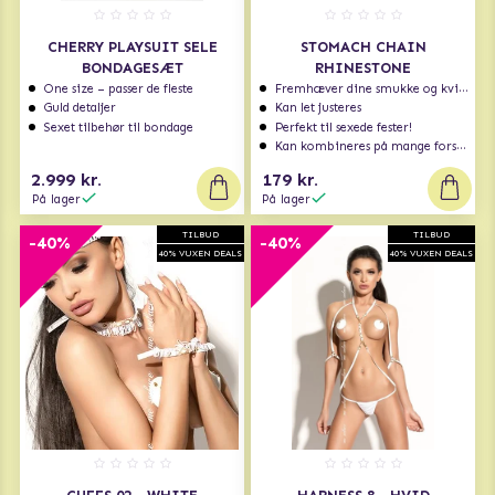
CHERRY PLAYSUIT SELE
STOMACH CHAIN
BONDAGESÆT
RHINESTONE
One size – passer de fleste
Fremhæver dine smukke og kvindelige former
Guld detaljer
Kan let justeres
Sexet tilbehør til bondage
Perfekt til sexede fester!
Kan kombineres på mange forskellige måder
2.999 kr.
179 kr.
På lager
På lager
TILBUD
TILBUD
-40%
-40%
40% VUXEN DEALS
40% VUXEN DEALS