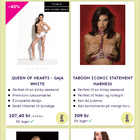
TILBUD
-40%
40% VUXEN DEALS
QUEEN OF HEARTS - GAJA
TABOOM ICONIC STATEMENT
WHITE
HARNESS
Perfekt til en kinky weekend
Perfekt til en kinky weekend
Premium luksusmærke
Perfekt til fester og rollespil
Europæisk design
Kan let justeres
Sexet tilbehør til bondage
Kan kombineres på mange forskellige måder
107,40 kr.
309 kr.
179 kr.
På lager
På lager