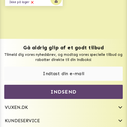
Ikke på lager
Gå aldrig glip af et godt tilbud
Vuxen Magazine
Tilmeld dig vores nyhedsbrev, og modtag vores specielle tilbud og
Sexlegetøj
rabatter direkte til din indboks!
Onaniprodukter til ham
Vibratorer
Hvem er vi
INDSEND
Sexdukker
Purefun Commerce AB
VAT: SE556744520901
Diskret levering
Dildoer
VUXEN.DK
kundeservice@vuxen.dk
Handelsbetingelser
Fleshlight
KUNDESERVICE
Fortryd aftale
GRL PWR