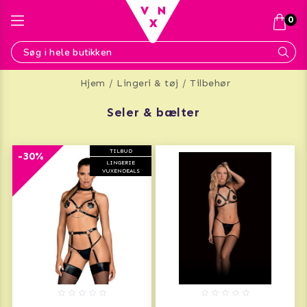
0
Hjem
Lingeri & tøj
Tilbehør
seler & bælter
TILBUD
-30%
LINGERIE
VUXENDEALS