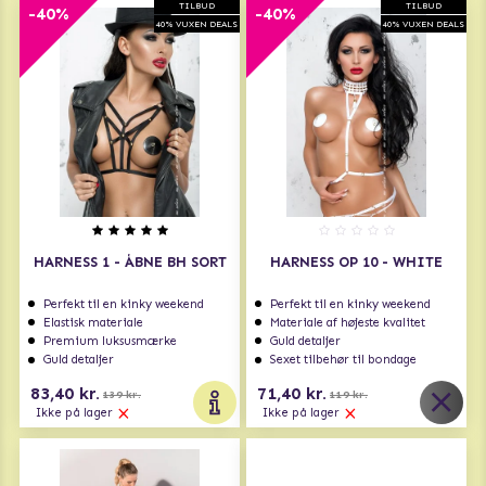
TILBUD
TILBUD
-40%
-40%
40% VUXEN DEALS
40% VUXEN DEALS
HARNESS 1 - ÅBNE BH SORT
HARNESS OP 10 - WHITE
Perfekt til en kinky weekend
Perfekt til en kinky weekend
Elastisk materiale
Materiale af højeste kvalitet
Premium luksusmærke
Guld detaljer
Guld detaljer
Sexet tilbehør til bondage
83,40 kr.
71,40 kr.
139 kr.
119 kr.
Ikke på lager
Ikke på lager