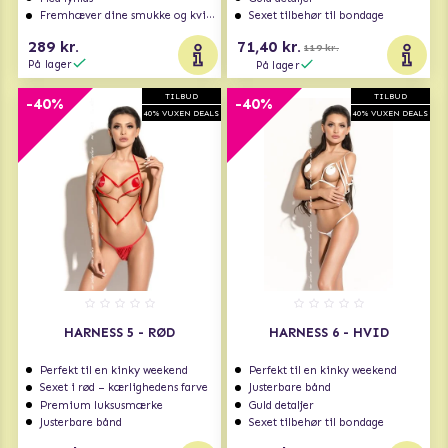
Fremhæver dine smukke og kvindelige former
Sexet tilbehør til bondage
289 kr.
71,40 kr.
119 kr.
På lager
På lager
TILBUD
TILBUD
-40%
-40%
40% VUXEN DEALS
40% VUXEN DEALS
HARNESS 5 - RØD
HARNESS 6 - HVID
Perfekt til en kinky weekend
Perfekt til en kinky weekend
Sexet i rød – kærlighedens farve
Justerbare bånd
Premium luksusmærke
Guld detaljer
Justerbare bånd
Sexet tilbehør til bondage