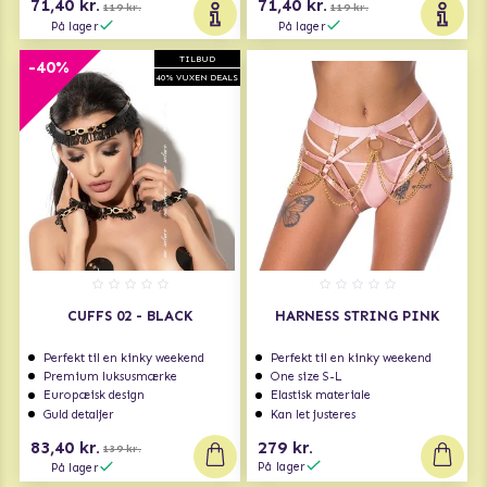
71,40 kr.
71,40 kr.
119 kr.
119 kr.
På lager
På lager
TILBUD
-40%
40% VUXEN DEALS
CUFFS 02 - BLACK
HARNESS STRING PINK
Perfekt til en kinky weekend
Perfekt til en kinky weekend
Premium luksusmærke
One size S-L
Europæisk design
Elastisk materiale
Guld detaljer
Kan let justeres
83,40 kr.
279 kr.
139 kr.
På lager
På lager