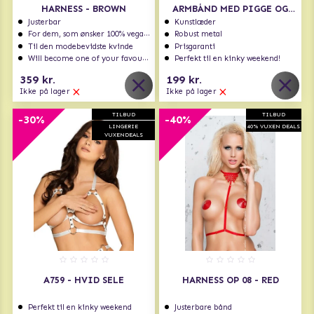
HARNESS - BROWN
ARMBÅND MED PIGGE OG
KÆDER
Justerbar
Kunstlæder
For dem, som ønsker 100% vegansk
Robust metal
Til den modebevidste kvinde
Prisgaranti
Will become one of your favourites!
Perfekt til en kinky weekend!
359 kr.
199 kr.
Ikke på lager
Ikke på lager
TILBUD
TILBUD
-30%
-40%
LINGERIE
40% VUXEN DEALS
VUXENDEALS
A759 - HVID SELE
HARNESS OP 08 - RED
Perfekt til en kinky weekend
Justerbare bånd