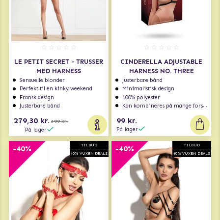
LE PETIT SECRET - TRUSSER
CINDERELLA ADJUSTABLE
MED HARNESS
HARNESS NO. THREE
Sensuelle blonder
Justerbare bånd
Perfekt til en kinky weekend
Minimalistisk design
Fransk design
100% polyester
Justerbare bånd
Kan kombineres på mange forskellige måder
279,30 kr.
99 kr.
399 kr.
På lager
På lager
TILBUD
TILBUD
-40%
-40%
40% VUXEN DEALS
40% VUXEN DEALS