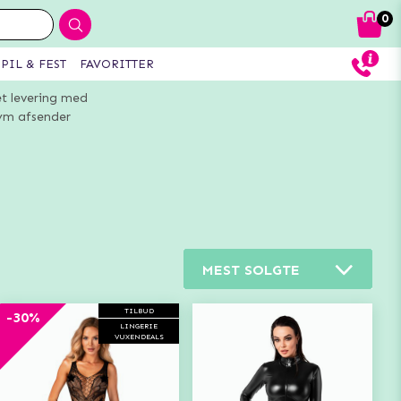
0
PIL & FEST
FAVORITTER
et levering med
m afsender
MEST SOLGTE
TILBUD
-30%
LINGERIE
VUXENDEALS