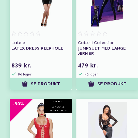
Late-x
Cottelli Collection
LATEX DRESS PEEPHOLE
JUMPSUIT MED LANGE
ÆRMER
839 kr.
479 kr.
På lager
På lager
SE PRODUKT
SE PRODUKT
TILBUD
-30%
LINGERIE
VUXENDEALS