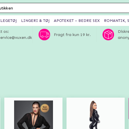
XLEGETØJ
LINGERI & TØJ
APOTEKET – BEDRE SEX
ROMANTIK, S
t os:
Diskr
Fragt fra kun 19 kr.
ervice@vuxen.dk
anony