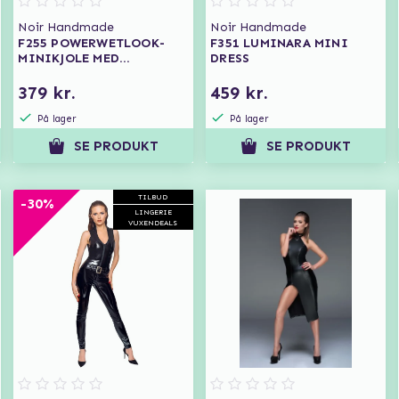
Noir Handmade
Noir Handmade
F255 POWERWETLOOK-
F351 LUMINARA MINI
MINIKJOLE MED
DRESS
HALTERNECK
379 kr.
459 kr.
På lager
På lager
SE PRODUKT
SE PRODUKT
TILBUD
-30%
LINGERIE
VUXENDEALS