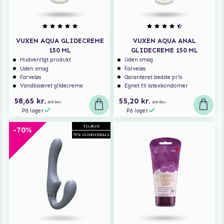
VUXEN AQUA GLIDECREME
VUXEN AQUA ANAL
150 ML
GLIDECREME 150 ML
Hudvenligt produkt
Uden smag
Uden smag
Farveløs
Farveløs
Garanteret bedste pris
Vandbaseret glidecreme
Egnet til latexkondomer
58,65 kr.
55,20 kr.
69 kr.
69 kr.
På lager
På lager
TILBUD
-70%
70% VUXENDEALS