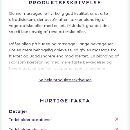
PRODUKTBESKRIVELSE
Denne massageolie i virkelig god kvalitet er et urte-
afrodisiakum, der består af en lækker blanding af
vegetabilske olier med en let, frisk duft grundet det
specifikke udvalg af rene æteriske olier.
Påfør olien på huden og massage i lange bevægelser.
For en mere behagelig oplevelse, så giv en massage fra
hjertet og udad snarere end mod hjertet. En blanding af
skånsom kærtegning med mere faste bevægelser og
højere tryk, sørger for, at spændinger i musklerne
frigøres.
Se hele produktbeskrivelsen
For en forbedret oplevelse; Varm massageolien i et
varmt vandbad, før du påfører det på kroppen. Hæld
den olie, som du har til hensigt at bruge, i et lille
HURTIGE FAKTA
drikkeglas, og læg den i en skål med lidt varmt vand i
fem minutter. Varmt vand fra vandhanen på omkring 45
Detaljer
grader Celsius kan også bruges. Dette frigiver også nogle
Indeholder parabener
af de essentielle olier i luften, hvilket skaber en
vidunderlig atmosfære med din valgte duft.
Indeholder glycerin