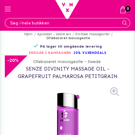
0
Hjem
Apoteket – bedre sex
Erotiske massageolier
Oliebaseret massageolie
På lager til omgående levering
INDGÅR I KAMPAGNEN :
20% VUXENDEALS
-20%
Oliebaseret massageolie
-
Swede
SENZE DIVINITY MASSAGE OIL -
GRAPEFRUIT PALMAROSA PETITGRAIN