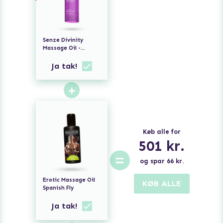
Senze Divinity
Massage Oil -
Grapefruit
Palmarosa
Ja tak!
Petitgrain
+
Køb alle for
501
kr.
=
og spar
66
kr.
Erotic Massage Oil
KØB ALLE
Spanish Fly
Ja tak!