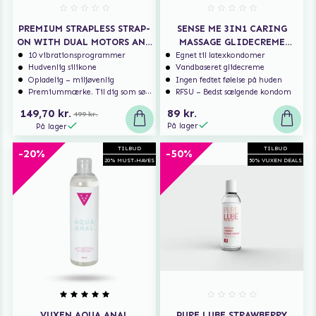
PREMIUM STRAPLESS STRAP-
SENSE ME 3IN1 CARING
ON WITH DUAL MOTORS AND
MASSAGE GLIDECREME
REMOTE CONTROL
150 ML
10 vibrationsprogrammer
Egnet til latexkondomer
Hudvenlig silikone
Vandbaseret glidecreme
Opladelig – miljøvenlig
Ingen fedtet følelse på huden
Premiummærke. Til dig som søger ekstra høj kvalitet.
RFSU – Bedst sælgende kondom
149,70 kr.
89 kr.
499 kr.
På lager
På lager
TILBUD
TILBUD
-20%
-50%
20% MUST-HAVES
50% VUXEN DEALS
VUXEN AQUA ANAL
PURE LUBE STRAWBERRY