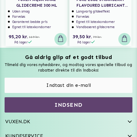
GLIDECREME 300 ML
FLAVOURED LUBRICANT
150 ML
Uden smag
Langvarig glideeffekt
Farveløs
Farveløs
Garanteret bedste pris
Egnet til latexkondomer
Egnet til latexkondomer
Vandbaseret glidecreme
95,20 kr.
39,50 kr.
119 kr.
79 kr.
På lager
På lager
Gå aldrig glip af et godt tilbud
Vuxen Magazine
Tilmeld dig vores nyhedsbrev, og modtag vores specielle tilbud og
Sexlegetøj
rabatter direkte til din indboks!
Onaniprodukter til ham
Vibratorer
Hvem er vi
INDSEND
Sexdukker
Purefun Commerce AB
VAT: SE556744520901
Diskret levering
Dildoer
VUXEN.DK
kundeservice@vuxen.dk
Handelsbetingelser
Fleshlight
KUNDESERVICE