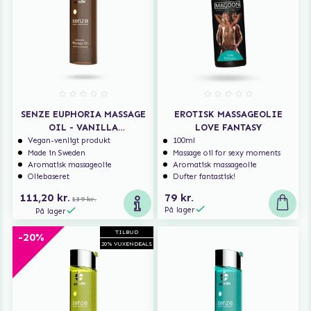
SENZE EUPHORIA MASSAGE
EROTISK MASSAGEOLIE
OIL - VANILLA
LOVE FANTASY
SANDALWOOD
Vegan-venligt produkt
100ml
Made in Sweden
Massage oil for sexy moments
Aromatisk massageolie
Aromatisk massageolie
Oliebaseret
Dufter fantastisk!
111,20 kr.
79 kr.
139 kr.
På lager
På lager
TILBUD
-20%
20% VUXENDEALS