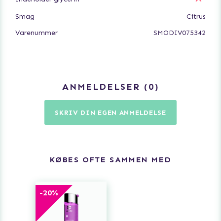
Smag
Citrus
Massageolien er 100% vegansk og et meget godt valg
for professionelle massageterapeuter.
Varenummer
SMODIV075342
ANMELDELSER
0
SKRIV DIN EGEN ANMELDELSE
KØBES OFTE SAMMEN MED
-
20
%