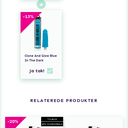
+
-
13
%
Clone And Glow Blue
In The Dark
Ja tak!
RELATEREDE PRODUKTER
TILBUD
-20%
20% VUXENDEALS