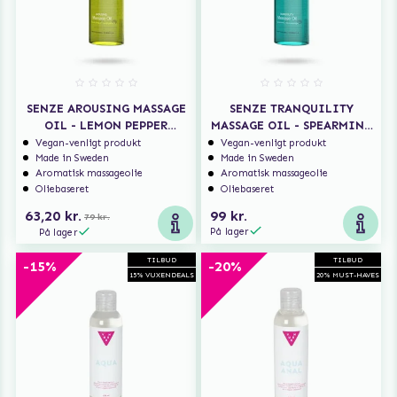
SENZE AROUSING MASSAGE
SENZE TRANQUILITY
OIL - LEMON PEPPER
MASSAGE OIL - SPEARMINT
EUCALYPTUS
ROSE ORANGE
Vegan-venligt produkt
Vegan-venligt produkt
Made in Sweden
Made in Sweden
Aromatisk massageolie
Aromatisk massageolie
Oliebaseret
Oliebaseret
63,20 kr.
99 kr.
79 kr.
På lager
På lager
TILBUD
TILBUD
-15%
-20%
15% VUXENDEALS
20% MUST-HAVES