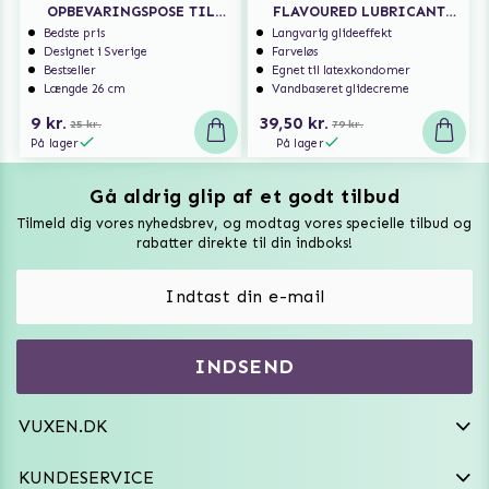
OPBEVARINGSPOSE TIL
FLAVOURED LUBRICANT
SEXLEGETØJ
150 ML
Bedste pris
Langvarig glideeffekt
Designet i Sverige
Farveløs
Bestseller
Egnet til latexkondomer
Længde 26 cm
Vandbaseret glidecreme
9 kr.
39,50 kr.
25 kr.
79 kr.
På lager
På lager
Gå aldrig glip af et godt tilbud
Vuxen Magazine
Tilmeld dig vores nyhedsbrev, og modtag vores specielle tilbud og
Sexlegetøj
rabatter direkte til din indboks!
Onaniprodukter til ham
Vibratorer
Hvem er vi
INDSEND
Sexdukker
Purefun Commerce AB
VAT: SE556744520901
Diskret levering
Dildoer
VUXEN.DK
kundeservice@vuxen.dk
Handelsbetingelser
Fleshlight
KUNDESERVICE
Fortryd aftale