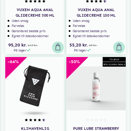
VUXEN AQUA ANAL
VUXEN AQUA ANAL
GLIDECREME 300 ML
GLIDECREME 150 ML
Uden smag
Uden smag
Farveløs
Farveløs
Garanteret bedste pris
Garanteret bedste pris
Egnet til latexkondomer
Egnet til latexkondomer
95,20 kr.
55,20 kr.
119 kr.
69 kr.
På lager
På lager
TILBUD
-64%
-50%
50% VUXEN DEALS
KLIMAVENLIG
PURE LUBE STRAWBERRY