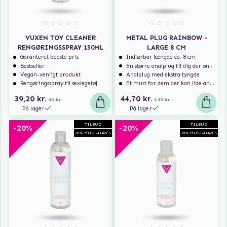
VUXEN TOY CLEANER
METAL PLUG RAINBOW -
RENGØRINGSSPRAY 150ML
LARGE 8 CM
Garanteret bedste pris
Indførbar længde ca. 8 cm
Bestseller
En større analplug til dig der ønsker at blive fyldt
Vegan-venligt produkt
Analplug med ekstra tyngde
Rengøringsspray til sexlegetøj
Et must for dem der kan lide analsex og analt sexlegetøj
39,20 kr.
44,70 kr.
49 kr.
149 kr.
På lager
På lager
TILBUD
TILBUD
-20%
-20%
20% MUST-HAVES
20% MUST-HAVES