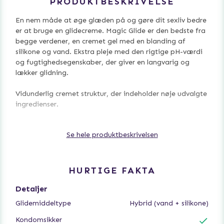
PRODUKTBESKRIVELSE
En nem måde at øge glæden på og gøre dit sexliv bedre
er at bruge en glidecreme. Magic Glide er den bedste fra
begge verdener, en cremet gel med en blanding af
silikone og vand. Ekstra pleje med den rigtige pH-værdi
og fugtighedsegenskaber, der giver en langvarig og
lækker glidning.
Vidunderlig cremet struktur, der indeholder nøje udvalgte
ingredienser.
Dermatologisk og gynækologisk testet
Se hele produktbeskrivelsen
- Hormon- og parabenfri
- Indeholder ingen sædceller
- Opbevares ved stuetemperatur
- Farvet og let at vaske af
HURTIGE FAKTA
- Røret indeholder 75 ml
- Ekstra pleje og med fugtgivende egenskaber
Detaljer
- Velegnet til dem med tørre slimhinder
Glidemiddeltype
Hybrid (vand + silikone)
- Parfume fri
- Kan bruges sammen med kondomer og sexlegetøj
Kondomsikker