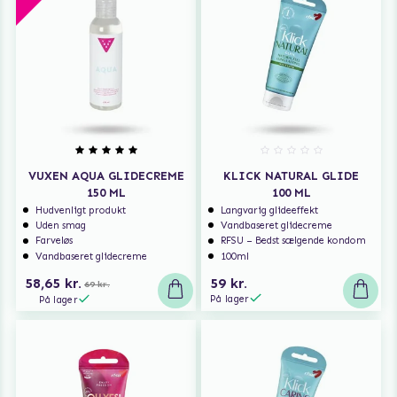
VUXEN AQUA GLIDECREME
KLICK NATURAL GLIDE
150 ML
100 ML
Hudvenligt produkt
Langvarig glideeffekt
Uden smag
Vandbaseret glidecreme
Farveløs
RFSU – Bedst sælgende kondom
Vandbaseret glidecreme
100ml
58,65 kr.
59 kr.
69 kr.
På lager
På lager