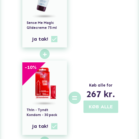
Sense Me Magic
Glidecreme 75 ml
Ja tak!
+
-
10
%
Køb alle for
267
kr.
=
KØB ALLE
Thin - Tyndt
Kondom - 30 pack
Ja tak!