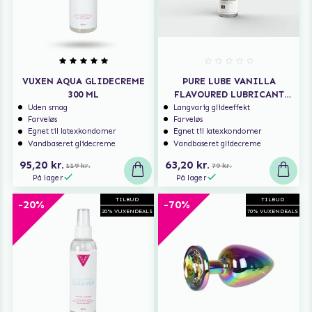
VUXEN AQUA GLIDECREME
PURE LUBE VANILLA
300 ML
FLAVOURED LUBRICANT
150 ML
Uden smag
Langvarig glideeffekt
Farveløs
Farveløs
Egnet til latexkondomer
Egnet til latexkondomer
Vandbaseret glidecreme
Vandbaseret glidecreme
95,20 kr.
63,20 kr.
119 kr.
79 kr.
På lager
På lager
TILBUD
TILBUD
-20%
-70%
20% VUXENDEALS
70% VUXENDEALS