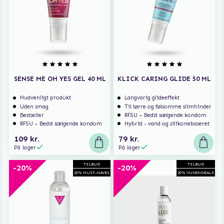
SENSE ME OH YES GEL 40 ML
KLICK CARING GLIDE 50 ML
Hudvenligt produkt
Langvarig glideeffekt
Uden smag
Til tørre og følsomme slimhinder
Bestseller
RFSU – Bedst sælgende kondom
RFSU – Bedst sælgende kondom
Hybrid - vand og silikonebaseret
109 kr.
79 kr.
På lager
På lager
TILBUD
TILBUD
-20%
-20%
20% MUST-HAVES
20% VUXENDEALS