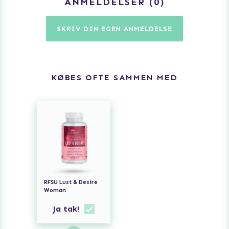
ANMELDELSER
0
Kvinder i fertil alder, der oplever træthed eller mangel på
SKRIV DIN EGEN ANMELDELSE
energi og som følge heraf nedsat sexlyst
Bidrager til sunde energiniveauer, seksuel sundhed og en
sund hormonbalance
KØBES OFTE SAMMEN MED
Kapsler uden unødvendige tilsætningsstoffer, kan deles
for lettere dosering
Vegansk, indeholder ingen animalske ingredienser
90 kapsler
Fremstillet i Sverige
RFSU Lust & Desire
Woman
Anbefalet dosis:
2–4 kapsler dagligt. Kapslerne kan deles
Ja tak!
uden, at effekten påvirkes. Indtages helst sammen med
mad og skylles ned med væske. Brug regelmæssigt og i