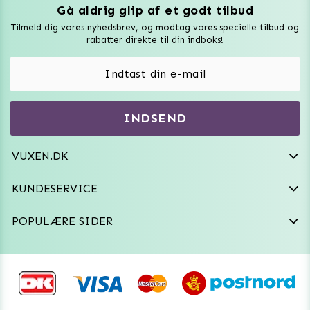
Gå aldrig glip af et godt tilbud
Vuxen Magazine
Tilmeld dig vores nyhedsbrev, og modtag vores specielle tilbud og
Sexlegetøj
rabatter direkte til din indboks!
Onaniprodukter til ham
Vibratorer
Hvem er vi
INDSEND
Sexdukker
Purefun Commerce AB
VAT: SE556744520901
Diskret levering
Dildoer
VUXEN.DK
kundeservice@vuxen.dk
Handelsbetingelser
Fleshlight
KUNDESERVICE
Fortryd aftale
GRL PWR
POPULÆRE SIDER
Frækt undertøj