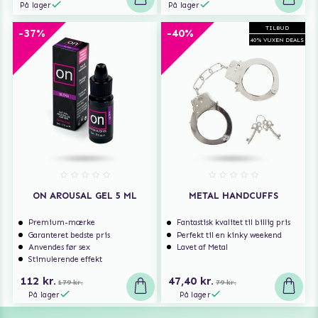
På lager
På lager
TILBUD
-37%
-40%
40% VUXEN DEALS
ON AROUSAL GEL 5 ML
METAL HANDCUFFS
Premium-mærke
Fantastisk kvalitet til billig pris
Garanteret bedste pris
Perfekt til en kinky weekend
Anvendes før sex
Lavet af Metal
Stimulerende effekt
112 kr.
47,40 kr.
179 kr.
79 kr.
På lager
På lager