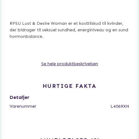
RFSU Lust & Desire Woman er et kosttilskud til kvinder,
der bidrager til seksuel sundhed, energiniveau og en sund
hormonbalance.
Et dagligt tilskud designet til at imødekomme kvinders
Se hele produktbeskrivelsen
fysiske behov, sundhed og velbefindende. Lust & Desire
indeholder næringsstoffer, der fremmer og opretholder
kvinders energiniveau, seksuelle lyst og en sund
hormonbalance.
HURTIGE FAKTA
Detaljer
Varenummer
L4069XN
RFSU Lust & Desire Woman indeholder ginseng og
aminosyrerne L-Arginin og L-Citrullin samt flere
vitaminer og mineraler som magnesium, biotin, folinsyre,
vitamin C, vitamin B6 og vitamin B12.