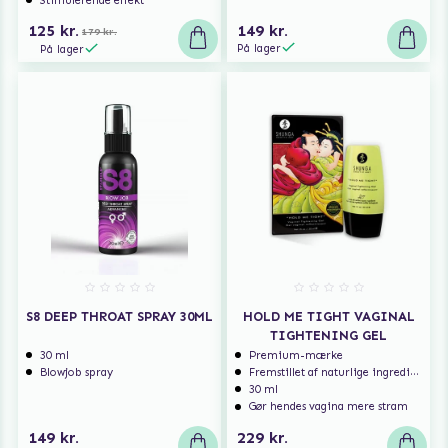
Stimulerende effekt
125 kr.
149 kr.
179 kr.
På lager
På lager
S8 DEEP THROAT SPRAY 30ML
HOLD ME TIGHT VAGINAL
TIGHTENING GEL
30 ml
Premium-mærke
Blowjob spray
Fremstillet af naturlige ingredienser
30 ml
Gør hendes vagina mere stram
149 kr.
229 kr.