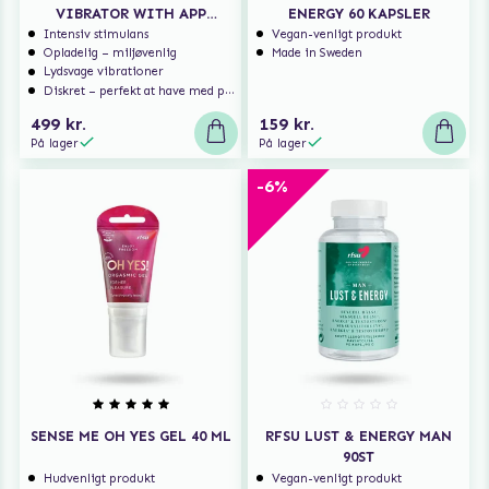
VIBRATOR WITH APP
ENERGY 60 KAPSLER
CONTROL
Intensiv stimulans
Vegan-venligt produkt
Opladelig – miljøvenlig
Made in Sweden
Lydsvage vibrationer
Diskret – perfekt at have med på rejse
499 kr.
159 kr.
På lager
På lager
-6%
SENSE ME OH YES GEL 40 ML
RFSU LUST & ENERGY MAN
90ST
Hudvenligt produkt
Vegan-venligt produkt