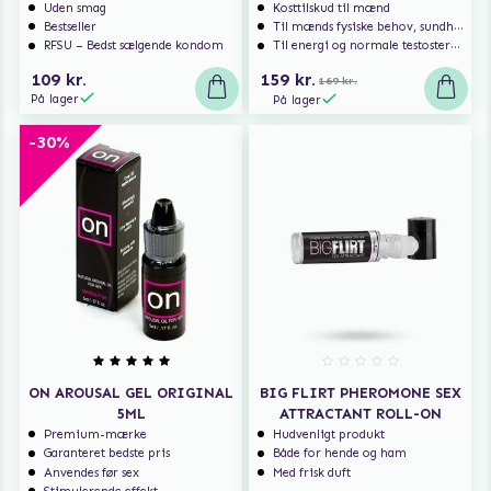
Uden smag
Kosttilskud til mænd
Bestseller
Til mænds fysiske behov, sundhed og velvære
RFSU – Bedst sælgende kondom
Til energi og normale testosteronniveauer
109 kr.
159 kr.
169 kr.
På lager
På lager
-30%
ON AROUSAL GEL ORIGINAL
BIG FLIRT PHEROMONE SEX
5ML
ATTRACTANT ROLL-ON
Premium-mærke
Hudvenligt produkt
Garanteret bedste pris
Både for hende og ham
Anvendes før sex
Med frisk duft