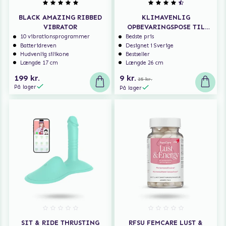
BLACK AMAZING RIBBED
KLIMAVENLIG
VIBRATOR
OPBEVARINGSPOSE TIL
SEXLEGETØJ
10 vibrationsprogrammer
Bedste pris
Batteridreven
Designet i Sverige
Hudvenlig silikone
Bestseller
Længde 17 cm
Længde 26 cm
199 kr.
9 kr.
25 kr.
På lager
På lager
SIT & RIDE THRUSTING
RFSU FEMCARE LUST &