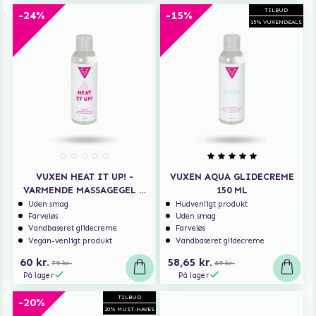
TILBUD
-24%
-15%
15% VUXENDEALS
VUXEN HEAT IT UP! -
VUXEN AQUA GLIDECREME
VARMENDE MASSAGEGEL &
150 ML
GLIDECREME 150 ML
Uden smag
Hudvenligt produkt
Farveløs
Uden smag
Vandbaseret glidecreme
Farveløs
Vegan-venligt produkt
Vandbaseret glidecreme
60 kr.
58,65 kr.
79 kr.
69 kr.
På lager
På lager
TILBUD
-20%
20% MUST-HAVES