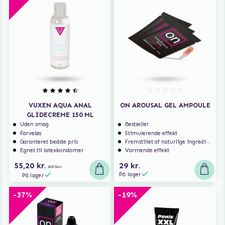
VUXEN AQUA ANAL
ON AROUSAL GEL AMPOULE
GLIDECREME 150 ML
Uden smag
Bestseller
Farveløs
Stimulerende effekt
Garanteret bedste pris
Fremstillet af naturlige ingredienser
Egnet til latexkondomer
Varmende effekt
55,20 kr.
29 kr.
69 kr.
På lager
På lager
-37%
-19%