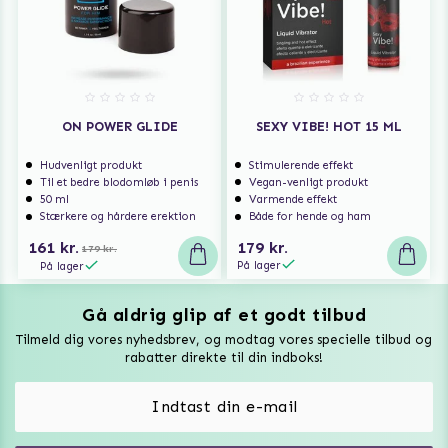
ON POWER GLIDE
SEXY VIBE! HOT 15 ML
Hudvenligt produkt
Stimulerende effekt
Til et bedre blodomløb i penis
Vegan-venligt produkt
50 ml
Varmende effekt
Stærkere og hårdere erektion
Både for hende og ham
161 kr.
179 kr.
179 kr.
På lager
På lager
Gå aldrig glip af et godt tilbud
Vuxen Magazine
Tilmeld dig vores nyhedsbrev, og modtag vores specielle tilbud og
Sexlegetøj
rabatter direkte til din indboks!
Onaniprodukter til ham
Vibratorer