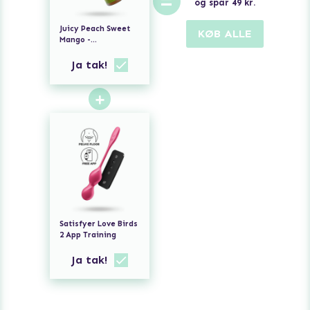
=
og spar
49
kr.
Juicy Peach Sweet
KØB ALLE
Mango -
Massageolie med
Smag
Ja tak!
+
Satisfyer Love Birds
2 App Training
Ja tak!