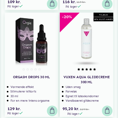
109 kr.
116 kr.
119 kr.
På lager
På lager
TILBUD
-20%
20% MUST-HAVES
ORGASM DROPS 30 ML
VUXEN AQUA GLIDECREME
300 ML
Varmende effekt
Uden smag
Stimulerer klitoris
Farveløs
30 ml
Egnet til latexkondomer
For en mere intens orgasme
Vandbaseret glidecreme
129 kr.
95,20 kr.
119 kr.
På lager
På lager