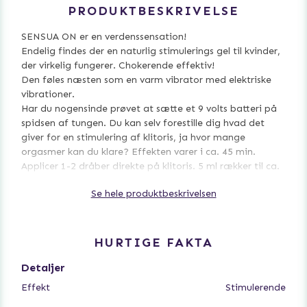
PRODUKTBESKRIVELSE
SENSUA ON er en verdenssensation!
Endelig findes der en naturlig stimulerings gel til kvinder,
der virkelig fungerer. Chokerende effektiv!
Den føles næsten som en varm vibrator med elektriske
vibrationer.
Har du nogensinde prøvet at sætte et 9 volts batteri på
spidsen af tungen. Du kan selv forestille dig hvad det
giver for en stimulering af klitoris, ja hvor mange
orgasmer kan du klare? Effekten varer i ca. 45 min.
Applicer 1-2 dråber direkte på klitoris. 5 ml rækker til ca.
50 appliceringer
Se hele produktbeskrivelsen
Størrelse: 5 ml.
HURTIGE FAKTA
Detaljer
Effekt
Stimulerende