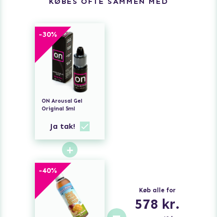
KØBES OFTE SAMMEN MED
-
30
%
ON Arousal Gel
Original 5ml
Ja tak!
+
-
40
%
Køb alle for
578
kr.