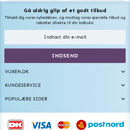
Gå aldrig glip af et godt tilbud
Vuxen Magazine
Tilmeld dig vores nyhedsbrev, og modtag vores specielle tilbud og
Sexlegetøj
rabatter direkte til din indboks!
Onaniprodukter til ham
Vibratorer
Hvem er vi
INDSEND
Sexdukker
Purefun Commerce AB
VAT: SE556744520901
Diskret levering
Dildoer
VUXEN.DK
kundeservice@vuxen.dk
Handelsbetingelser
Fleshlight
KUNDESERVICE
Fortryd aftale
GRL PWR
POPULÆRE SIDER
Frækt undertøj