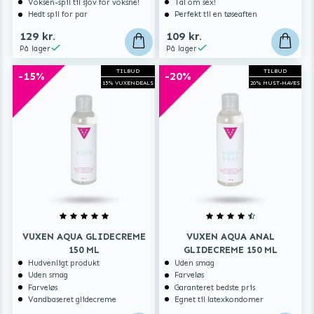
Voksen-spil til sjov for voksne!
Tal om sex!
Hedt spil for par
Perfekt til en tøseaften
129 kr.
109 kr.
På lager
På lager
TILBUD
TILBUD
-15%
-20%
15% VUXENDEALS
20% MUST-HAVES
VUXEN AQUA GLIDECREME
VUXEN AQUA ANAL
150 ML
GLIDECREME 150 ML
Hudvenligt produkt
Uden smag
Uden smag
Farveløs
Farveløs
Garanteret bedste pris
Vandbaseret glidecreme
Egnet til latexkondomer