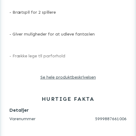
- Brætspil for 2 spillere
- Giver muligheder for at udleve fantasien
- Frække lege til parforhold
Se hele produktbeskrivelsen
- Perfekt til en sexet weekend
HURTIGE FAKTA
- Spændende og sexede udfordringer
Detaljer
Varenummer
5999887661006