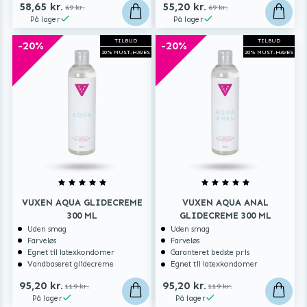
58,65 kr.
55,20 kr.
69 kr.
69 kr.
På lager
På lager
TILBUD
TILBUD
-20%
-20%
20% MUST-HAVES
20% MUST-HAVES
VUXEN AQUA GLIDECREME
VUXEN AQUA ANAL
300 ML
GLIDECREME 300 ML
Uden smag
Uden smag
Farveløs
Farveløs
Egnet til latexkondomer
Garanteret bedste pris
Vandbaseret glidecreme
Egnet til latexkondomer
95,20 kr.
95,20 kr.
119 kr.
119 kr.
På lager
På lager