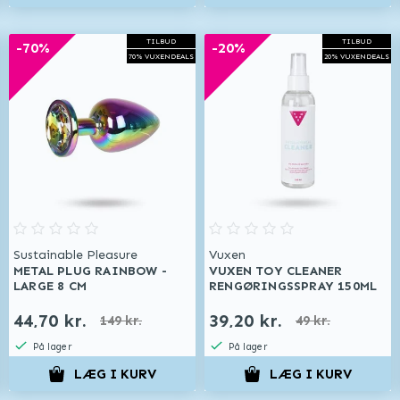
TILBUD
TILBUD
-70%
-20%
70% VUXENDEALS
20% VUXENDEALS
Sustainable Pleasure
Vuxen
METAL PLUG RAINBOW -
VUXEN TOY CLEANER
LARGE 8 CM
RENGØRINGSSPRAY 150ML
44,70 kr.
39,20 kr.
149 kr.
49 kr.
På lager
På lager
LÆG I KURV
LÆG I KURV