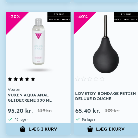
TILBUD
TILBUD
-20%
-40%
20% MUST-HAVES
40% VUXEN DEALS
Vuxen
LOVETOY BONDAGE FETISH
VUXEN AQUA ANAL
DELUXE DOUCHE
GLIDECREME 300 ML
95,20 kr.
65,40 kr.
119 kr.
109 kr.
På lager
På lager
LÆG I KURV
LÆG I KURV