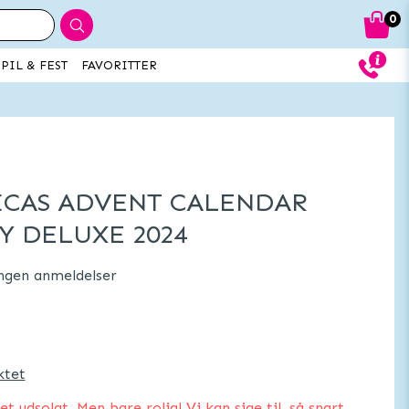
0
PIL & FEST
FAVORITTER
ICAS ADVENT CALENDAR
 DELUXE 2024
ngen anmeldelser
ktet
 udsolgt. Men bare rolig! Vi kan sige til, så snart