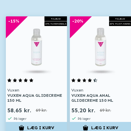
TILBUD
TILBUD
-15%
-20%
15% VUXENDEALS
20% MUST-HAVES
Vuxen
Vuxen
VUXEN AQUA GLIDECREME
VUXEN AQUA ANAL
150 ML
GLIDECREME 150 ML
58,65 kr.
55,20 kr.
69 kr.
69 kr.
På lager
På lager
LÆG I KURV
LÆG I KURV