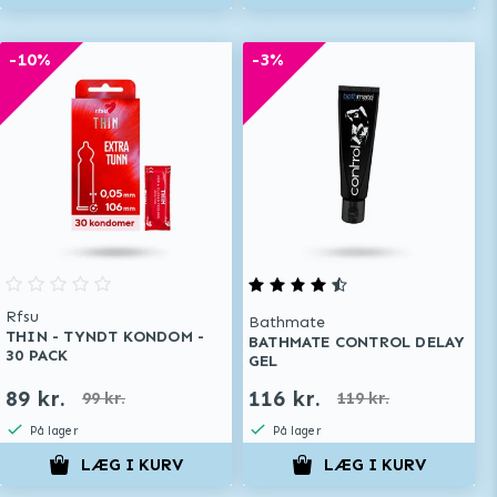
-10%
-3%
Rfsu
Bathmate
THIN - TYNDT KONDOM -
BATHMATE CONTROL DELAY
30 PACK
GEL
89 kr.
116 kr.
99 kr.
119 kr.
På lager
På lager
LÆG I KURV
LÆG I KURV