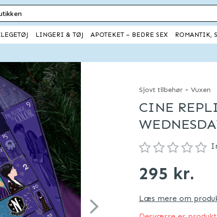
XLEGETØJ
LINGERI & TØJ
APOTEKET – BEDRE SEX
ROMANTIK, S
-
Sjovt tilbehør
Vuxen
CINE REPL
WEDNESDAY
I
295 kr.
Læs mere om produ
Desværre er produktet