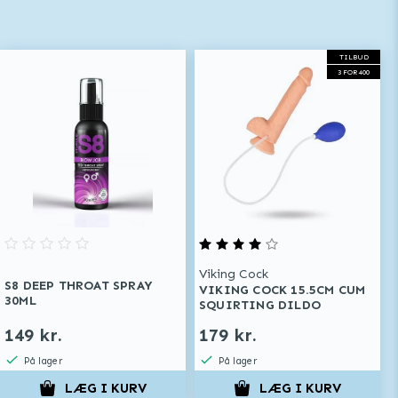
TILBUD
3 FOR 400
Viking Cock
S8 DEEP THROAT SPRAY
VIKING COCK 15.5CM CUM
30ML
SQUIRTING DILDO
149 kr.
179 kr.
På lager
På lager
LÆG I KURV
LÆG I KURV