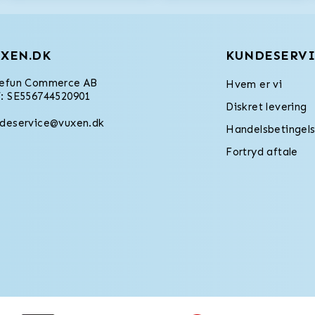
XEN.DK
KUNDESERVI
refun Commerce AB
Hvem er vi
: SE556744520901
Diskret levering
deservice@vuxen.dk
Handelsbetingels
Fortryd aftale