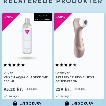
RELATEREDE PRODUKTER
TILBUD
-20%
-58%
20% MUST-HAVES
Vuxen
Satisfyer
VUXEN AQUA GLIDECREME
SATISFYER PRO 2 NEXT
300 ML
GENERATION
95,20 kr.
219 kr.
119 kr.
519 kr.
På lager
På lager
LÆG I KURV
LÆG I KURV