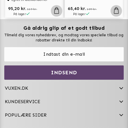
95,20 kr.
65,40 kr.
119 kr.
109 kr.
På lager
På lager
Gå aldrig glip af et godt tilbud
Vuxen Magazine
Tilmeld dig vores nyhedsbrev, og modtag vores specielle tilbud og
Sexlegetøj
rabatter direkte til din indboks!
Onaniprodukter til ham
Vibratorer
Hvem er vi
INDSEND
Sexdukker
Purefun Commerce AB
VAT: SE556744520901
Diskret levering
Dildoer
VUXEN.DK
kundeservice@vuxen.dk
Handelsbetingelser
Fleshlight
KUNDESERVICE
Fortryd aftale
GRL PWR
POPULÆRE SIDER
Frækt undertøj