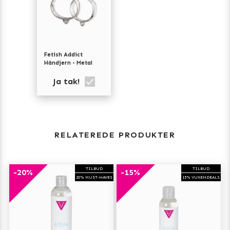
Fetish Addict
Håndjern - Metal
Ja tak!
RELATEREDE PRODUKTER
TILBUD
TILBUD
-20%
-15%
20% MUST-HAVES
15% VUXENDEALS