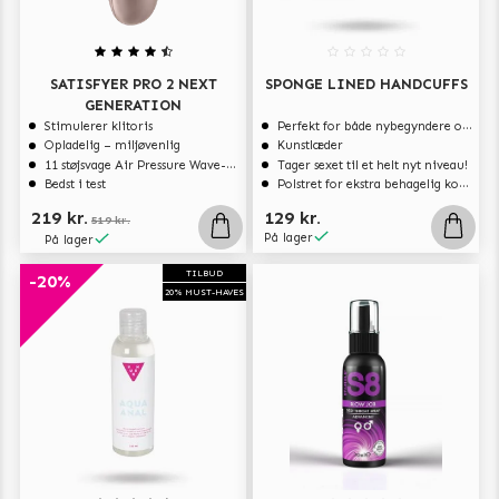
SATISFYER PRO 2 NEXT
SPONGE LINED HANDCUFFS
GENERATION
Stimulerer klitoris
Perfekt for både nybegyndere og erfarne brugere
Opladelig – miljøvenlig
Kunstlæder
11 støjsvage Air Pressure Wave-programmer
Tager sexet til et helt nyt niveau!
Bedst i test
Polstret for ekstra behagelig komfort
219 kr.
129 kr.
519 kr.
På lager
På lager
TILBUD
-20%
20% MUST-HAVES