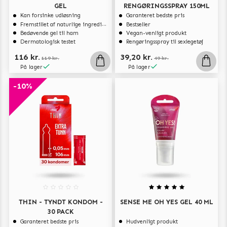
GEL
RENGØRINGSSPRAY 150ML
Kan forsinke udløsning
Garanteret bedste pris
Fremstillet af naturlige ingredienser
Bestseller
Bedøvende gel til ham
Vegan-venligt produkt
Dermatologisk testet
Rengøringsspray til sexlegetøj
116 kr.
39,20 kr.
119 kr.
49 kr.
På lager
På lager
-10%
THIN - TYNDT KONDOM -
SENSE ME OH YES GEL 40 ML
30 PACK
Garanteret bedste pris
Hudvenligt produkt