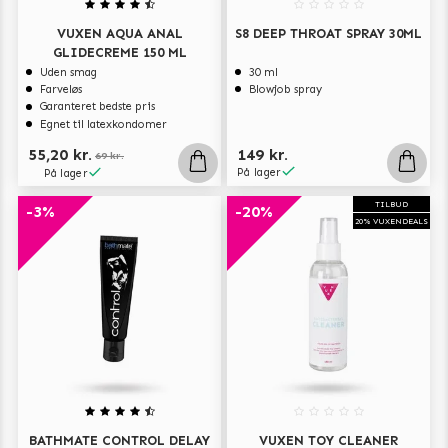
VUXEN AQUA ANAL
S8 DEEP THROAT SPRAY 30ML
GLIDECREME 150 ML
Uden smag
30 ml
Farveløs
Blowjob spray
Garanteret bedste pris
Egnet til latexkondomer
55,20 kr.
149 kr.
69 kr.
På lager
På lager
TILBUD
-3%
-20%
20% VUXENDEALS
BATHMATE CONTROL DELAY
VUXEN TOY CLEANER