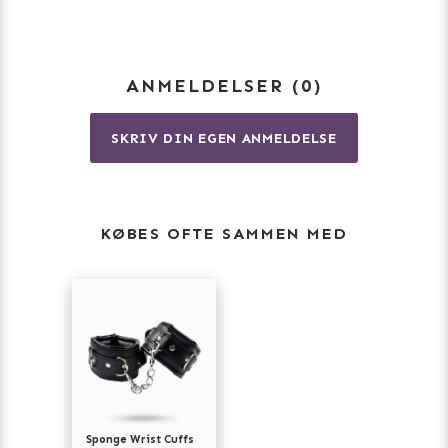
Justerbare, polstrede håndjern
ANMELDELSER
0
SKRIV DIN EGEN ANMELDELSE
Med aftagelig kæde
KØBES OFTE SAMMEN MED
Mål: 26 cm x 5 cm
Sponge Wrist Cuffs