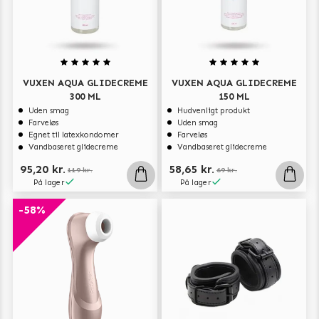
VUXEN AQUA GLIDECREME
VUXEN AQUA GLIDECREME
300 ML
150 ML
Uden smag
Hudvenligt produkt
Farveløs
Uden smag
Egnet til latexkondomer
Farveløs
Vandbaseret glidecreme
Vandbaseret glidecreme
95,20 kr.
58,65 kr.
119 kr.
69 kr.
På lager
På lager
-58%