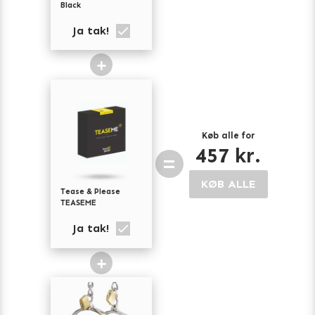
Black
Ja tak!
+
Køb alle for
457
kr.
=
KØB ALLE
Tease & Please
TEASEME
Ja tak!
+