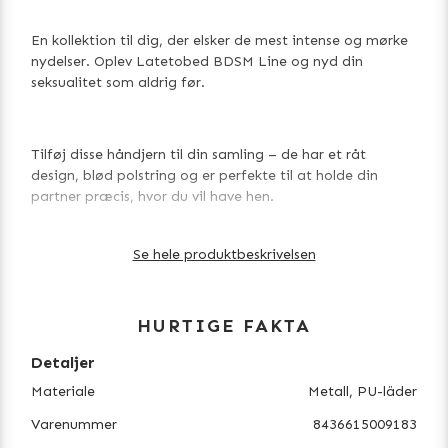
En kollektion til dig, der elsker de mest intense og mørke
nydelser. Oplev Latetobed BDSM Line og nyd din
seksualitet som aldrig før.
Tilføj disse håndjern til din samling – de har et råt
design, blød polstring og er perfekte til at holde din
partner præcis, hvor du vil have hen.
Se hele produktbeskrivelsen
Egenskaber:
HURTIGE FAKTA
Detaljer
PU og metal
Materiale
Metall, PU-läder
Varenummer
8436615009183