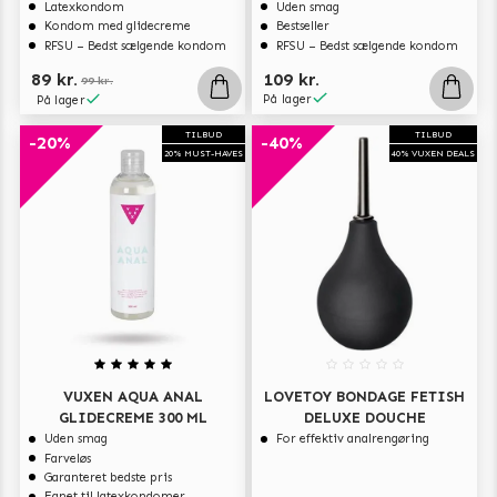
Latexkondom
Uden smag
Kondom med glidecreme
Bestseller
RFSU – Bedst sælgende kondom
RFSU – Bedst sælgende kondom
89 kr.
109 kr.
99 kr.
På lager
På lager
TILBUD
TILBUD
-20%
-40%
20% MUST-HAVES
40% VUXEN DEALS
VUXEN AQUA ANAL
LOVETOY BONDAGE FETISH
GLIDECREME 300 ML
DELUXE DOUCHE
Uden smag
For effektiv analrengøring
Farveløs
Garanteret bedste pris
Egnet til latexkondomer