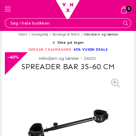
0
Hjem
Sexlegetøj
Bondage & fetich
Håndjern og lænker
Ikke på lager
INDGÅR I KAMPAGNEN :
40% VUXEN DEALS
-40%
Håndjern og lænker
-
ZADO
SPREADER BAR 35-60 CM