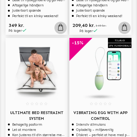
Både til nybegyndere og garvede eksperter
Både til nybegyndere og garvede eksperter
Aftagelige håndjern
Aftagelige håndjern
Justerbart spænde
Justerbart spænde
Perfekt til en kinky weekend!
Perfekt til en kinky weekend!
349 kr.
209,40 kr.
349 kr.
På lager
På lager
TILBUD
-15%
15% VUXENDEALS
ULTIMATE BED RESTRAINT
VIBRATING EGG WITH APP
SYSTEM
CONTROL
Behagelig pasform
Intensiv stimulans
Let at montere
Opladelig – miljøvenlig
Kan justeres til din størrelse med spænderne
Diskret – perfekt at have med på rejse