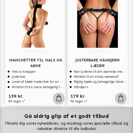
MANCHETTER TIL HALS OG
JUSTERBARE HÅNDJERN
ARME
LÆDER
Velcro knapper
Kan justeres til din størrelse med spænderne
Justerbar
Perfekt til en kinky weekend!
Lavet af blødt materiale for en dejligere følelse
Rigtig bløde og behagelige håndjern
Polstret til en mere behagelig følelse
Håndjern
139 kr.
179 kr.
På lager
På lager
Gå aldrig glip af et godt tilbud
Vuxen Magazine
Tilmeld dig vores nyhedsbrev, og modtag vores specielle tilbud og
Sexlegetøj
rabatter direkte til din indboks!