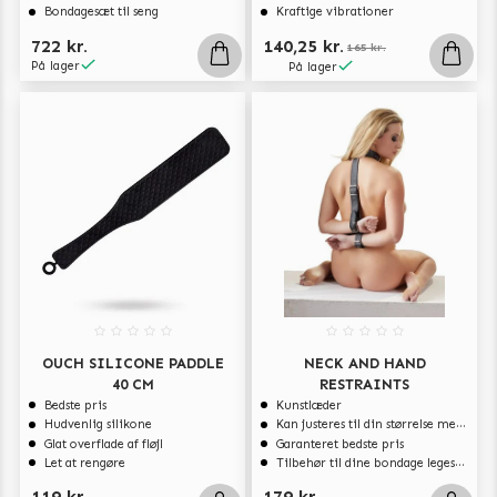
Bondagesæt til seng
Kraftige vibrationer
722 kr.
140,25 kr.
165 kr.
På lager
På lager
OUCH SILICONE PADDLE
NECK AND HAND
40 CM
RESTRAINTS
Bedste pris
Kunstlæder
Hudvenlig silikone
Kan justeres til din størrelse med spænderne
Glat overflade af fløjl
Garanteret bedste pris
Let at rengøre
Tilbehør til dine bondage legesager
119 kr.
179 kr.