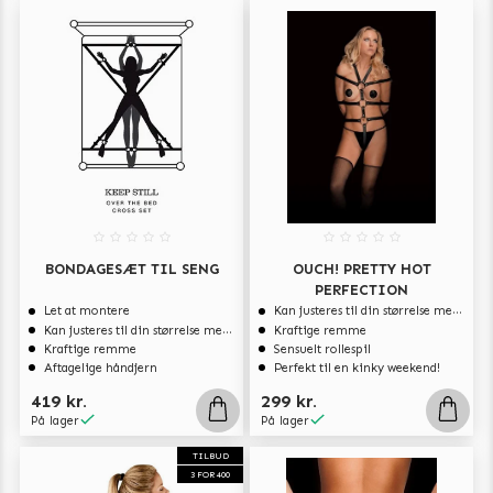
BONDAGESÆT TIL SENG
OUCH! PRETTY HOT
PERFECTION
Let at montere
Kan justeres til din størrelse med spænderne
Kan justeres til din størrelse med spænderne
Kraftige remme
Kraftige remme
Sensuelt rollespil
Aftagelige håndjern
Perfekt til en kinky weekend!
419 kr.
299 kr.
På lager
På lager
TILBUD
3 FOR 400