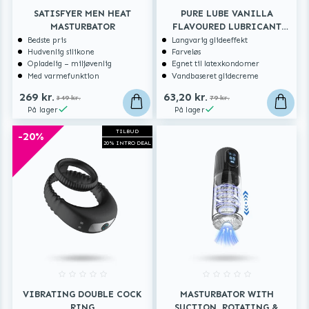
SATISFYER MEN HEAT
PURE LUBE VANILLA
MASTURBATOR
FLAVOURED LUBRICANT
150 ML
Bedste pris
Langvarig glideeffekt
Hudvenlig silikone
Farveløs
Opladelig – miljøvenlig
Egnet til latexkondomer
Med varmefunktion
Vandbaseret glidecreme
269 kr.
63,20 kr.
349 kr.
79 kr.
På lager
På lager
TILBUD
-20%
20% INTRO DEAL
VIBRATING DOUBLE COCK
MASTURBATOR WITH
RING
SUCTION, ROTATING &