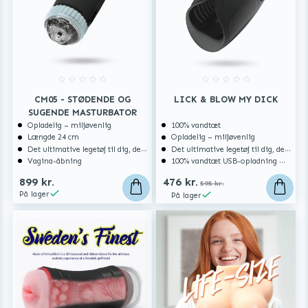
CM05 - STØDENDE OG
LICK & BLOW MY DICK
SUGENDE MASTURBATOR
Opladelig – miljøvenlig
100% vandtæt
Længde 24 cm
Opladelig – miljøvenlig
Det ultimative legetøj til dig, der er vild med blowjobs
Det ultimative legetøj til dig, der er vild med blowjobs
Vagina-åbning
100% vandtæt USB-opladning med magnetisk forbindelse
899 kr.
476 kr.
595 kr.
På lager
På lager