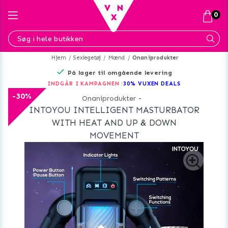
0
Hjem
Sexlegetøj
Mænd
Onaniprodukter
På lager til omgående levering
INDGÅR I KAMPAGNEN :
30% VUXEN DEALS
-30%
Onaniprodukter
-
INTOYOU INTELLIGENT MASTURBATOR
WITH HEAT AND UP & DOWN
MOVEMENT