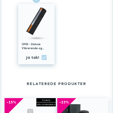
CP03 - Deluxe
Vibrerende og
Sugende
Automatisk
Ja tak!
Masturbator +
Adapter
RELATEREDE PRODUKTER
TILBUD
-15%
-23%
15% VUXENDEALS