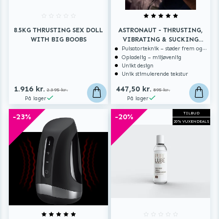
8.5KG THRUSTING SEX DOLL
ASTRONAUT - THRUSTING,
WITH BIG BOOBS
VIBRATING & SUCKING
MASTURBATOR
Pulsatorteknik – støder frem og tilbage
Opladelig – miljøvenlig
Unikt design
Unik stimulerende tekstur
1.916 kr.
447,50 kr.
2.395 kr.
895 kr.
På lager
På lager
TILBUD
-23%
-20%
20% VUXENDEALS