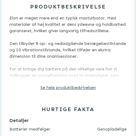
PRODUKTBESKRIVELSE
Elon er meget mere end en typisk masturbator. Med
materialer af høj kvalitet er dens ydeevne og holdbarhed
garanteret, hvilket giver langvarig tilfredsstillelse.
Den tilbyder 8 op- og nedadgående bevægelsestilstande
og 10 vibrationstilstande, hvilket tilføjer en ekstra
dimension til dine onanisessioner.
For at bringe dig tættere på den virkelige vare har vi
indbygget en varmefunktion med to intensiteter, som
hæver temperaturen for en varm og behagelig følelse på
Se hele produktbeskrivelsen
få minutter. Det bedste er, at alle disse funktioner er
uafhængige, så du kan tilpasse din oplevelse, som du vil.
Men det er ikke alt. Elon er udstyret med et 360º
HURTIGE FAKTA
roterende mobiltilbehør, perfekt til at nyde dine
yndlingsfilm håndfrit. Kompatibel med alle typer mobile
Detaljer
enheder.
Batterier medfølger
Genopladelige