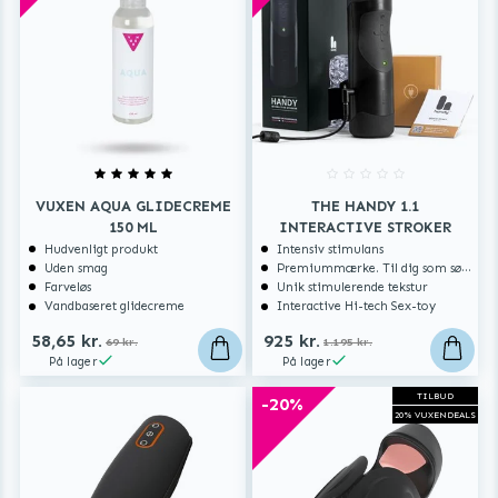
VUXEN AQUA GLIDECREME
THE HANDY 1.1
150 ML
INTERACTIVE STROKER
Hudvenligt produkt
Intensiv stimulans
Uden smag
Premiummærke. Til dig som søger ekstra høj kvalitet.
Farveløs
Unik stimulerende tekstur
Vandbaseret glidecreme
Interactive Hi-tech Sex-toy
58,65 kr.
925 kr.
69 kr.
1.195 kr.
På lager
På lager
TILBUD
-20%
20% VUXENDEALS