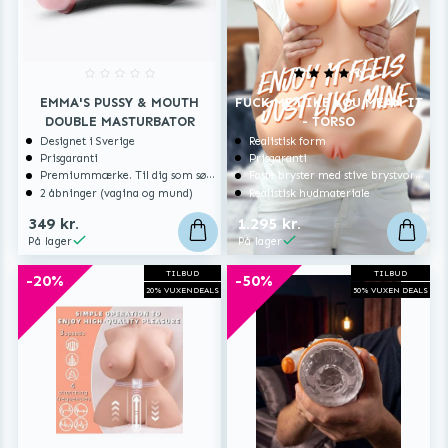
EMMA'S PUSSY & MOUTH
FUCK ME LIKE YOU MEAN IT
DOUBLE MASTURBATOR
- TORSO
Designet i Sverige
Realistisk form
Prisgaranti
Prisgaranti
Premiummærke. Til dig som søger ekstra høj kvalitet.
Faste bryster med stive brystvorter
2 åbninger (vagina og mund)
Realistisk hudmateriale
349 kr.
1.295 kr.
På lager
På lager
TILBUD
TILBUD
-20%
-50%
20% VUXENDEALS
50% VUXEN DEALS