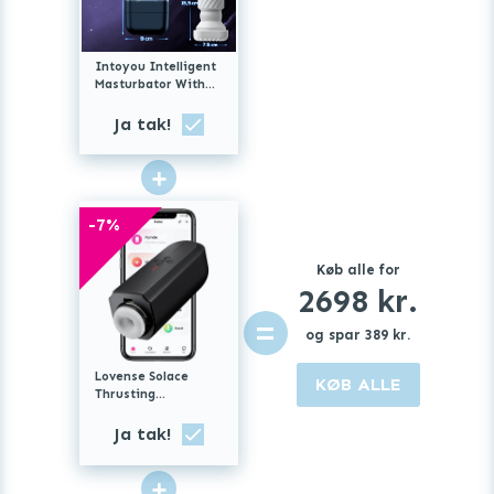
Intoyou Intelligent
Masturbator With
Heat and Up & Down
Movement
Ja tak!
+
-
7
%
Køb alle for
2698
kr.
=
og spar
389
kr.
Lovense Solace
KØB ALLE
Thrusting
Masturbator
Ja tak!
+