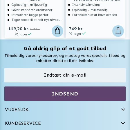
THRUSTING MOTION
Opladelig – miljøvenlig
Intensiv stimulans
Giver stenhårde erektioner
Opladelig – miljøvenlig
Stimulerer begge parter
For følelsen af at have oralsex
Tager sexet til et helt nyt niveau!
119,20 kr.
749 kr.
149 kr.
På lager
På lager
Gå aldrig glip af et godt tilbud
Vuxen Magazine
Tilmeld dig vores nyhedsbrev, og modtag vores specielle tilbud og
Sexlegetøj
rabatter direkte til din indboks!
Onaniprodukter til ham
Vibratorer
Hvem er vi
INDSEND
Sexdukker
Purefun Commerce AB
VAT: SE556744520901
Diskret levering
Dildoer
VUXEN.DK
kundeservice@vuxen.dk
Handelsbetingelser
Fleshlight
KUNDESERVICE
Fortryd aftale
GRL PWR